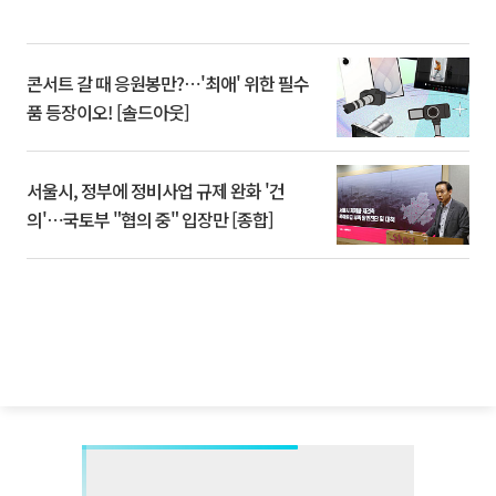
콘서트 갈 때 응원봉만?⋯'최애' 위한 필수
품 등장이오! [솔드아웃]
서울시, 정부에 정비사업 규제 완화 '건
의'⋯국토부 "협의 중" 입장만 [종합]