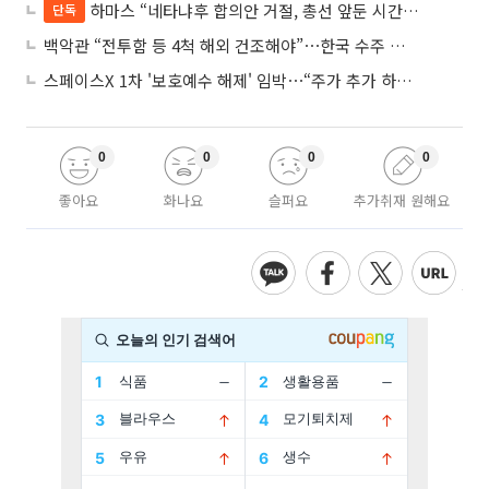
하마스 “네타냐후 합의안 거절, 총선 앞둔 시간 끌기”
단독
백악관 “전투함 등 4척 해외 건조해야”⋯한국 수주 기대
스페이스X 1차 '보호예수 해제' 임박⋯“주가 추가 하락 가능성”
0
0
0
0
좋아요
화나요
슬퍼요
추가취재 원해요