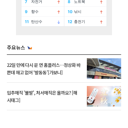
주요뉴스
22일 만에 다시 문 연 홈플러스…정상화 바
쁜데 재고 없어 ‘발동동’[가보니]
입추매직 '불발', 처서매직은 올까요? [해
시태그]