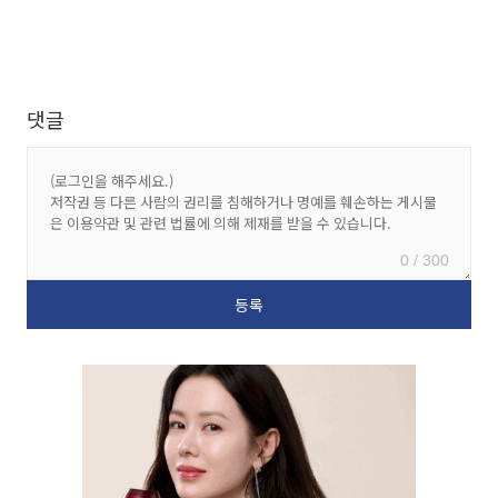
댓글
0 / 300