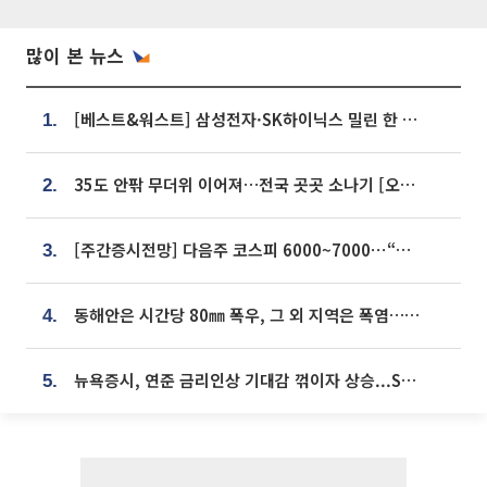
많이 본 뉴스
[베스트&워스트] 삼성전자·SK하이닉스 밀린 한 주…상상인증권은 85% 급등
1.
35도 안팎 무더위 이어져…전국 곳곳 소나기 [오늘 날씨]
2.
[주간증시전망] 다음주 코스피 6000~7000⋯“外人 수급은 정책이 변수”
3.
동해안은 시간당 80㎜ 폭우, 그 외 지역은 폭염…‘극과 극 날씨’
4.
뉴욕증시, 연준 금리인상 기대감 꺾이자 상승...S&P500 사상 최고치 [종합]
5.