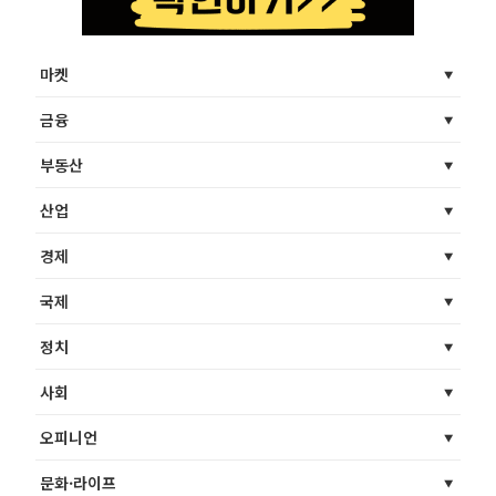
마켓
금융
부동산
산업
경제
국제
정치
사회
오피니언
문화·라이프