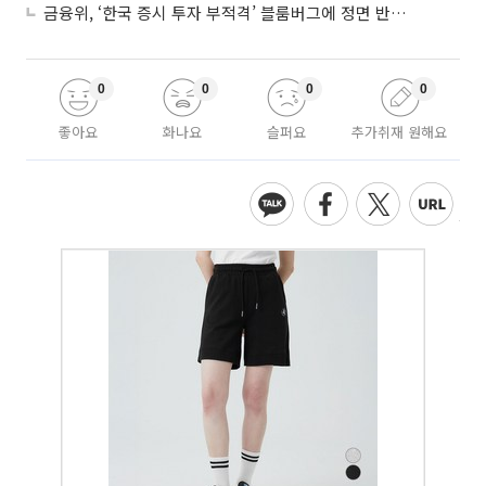
금융위, ‘한국 증시 투자 부적격’ 블룸버그에 정면 반박…“근거 불분명”
0
0
0
0
좋아요
화나요
슬퍼요
추가취재 원해요