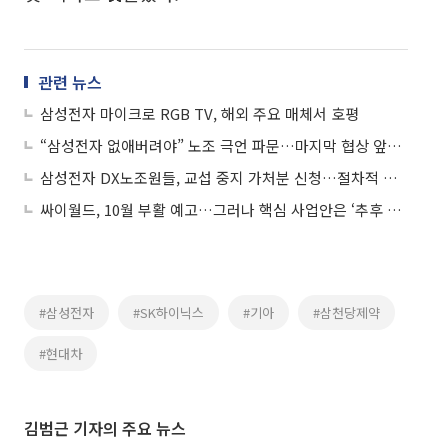
관련 뉴스
삼성전자 마이크로 RGB TV, 해외 주요 매체서 호평
“삼성전자 없애버려야” 노조 극언 파문…마지막 협상 앞두고 긴장 고조
삼성전자 DX노조원들, 교섭 중지 가처분 신청…절차적 정당성 지적
싸이월드, 10월 부활 예고…그러나 핵심 사업안은 ‘추후 공개’
#삼성전자
#SK하이닉스
#기아
#삼천당제약
#현대차
김범근 기자의 주요 뉴스