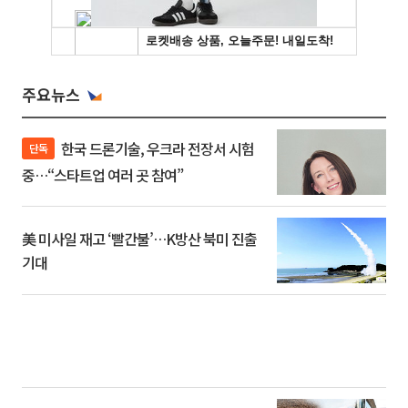
주요뉴스
한국 드론기술, 우크라 전장서 시험
단독
중…“스타트업 여러 곳 참여”
美 미사일 재고 ‘빨간불’…K방산 북미 진출
기대