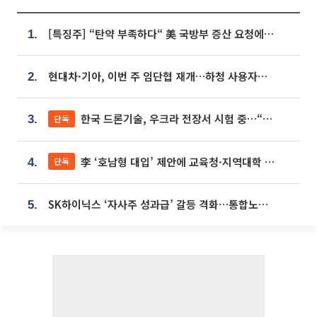
[특징주] “탄약 부족하다“ 美 국방부 증산 요청에⋯국내 방산주 급등세
1.
현대차·기아, 이번 주 임단협 재개…하청 사용자성 재심도 ‘변수’
2.
한국 드론기술, 우크라 전장서 시험 중…“스타트업 여러 곳 참여”
단독
3.
李 ‘호남형 대입’ 제안에 교육청·지역대학 서·논술형 입시 연계 '착수'
단독
4.
SK하이닉스 ‘자사주 성과급’ 갈등 격화…통합노조 출범 움직임
5.