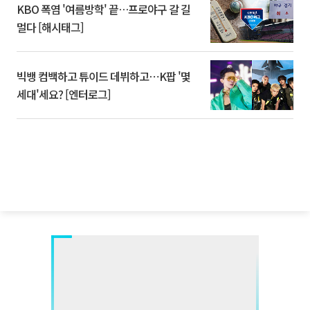
KBO 폭염 '여름방학' 끝…프로야구 갈 길
멀다 [해시태그]
빅뱅 컴백하고 튜이드 데뷔하고⋯K팝 '몇
세대'세요? [엔터로그]