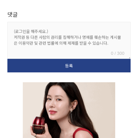
댓글
0 / 300