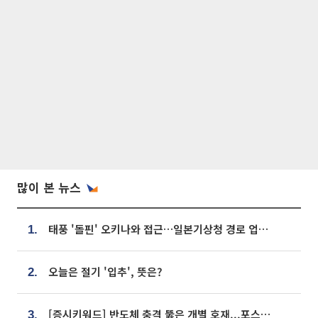
많이 본 뉴스
태풍 '돌핀' 오키나와 접근…일본기상청 경로 업데이트
1.
오늘은 절기 '입추', 뜻은?
2.
[증시키워드] 반도체 충격 뚫은 개별 호재...포스코퓨처엠·에코프로·한화솔루션 '눈길'
3.