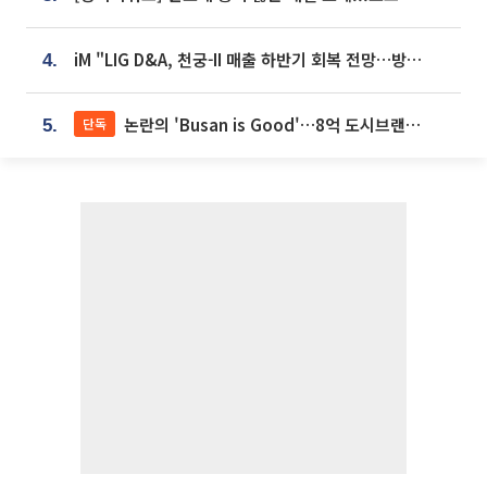
iM "LIG D&A, 천궁-II 매출 하반기 회복 전망…방산 톱픽 유지"
4.
논란의 'Busan is Good'…8억 도시브랜드, 용산 대통령실 CI 업체가 수행
단독
5.