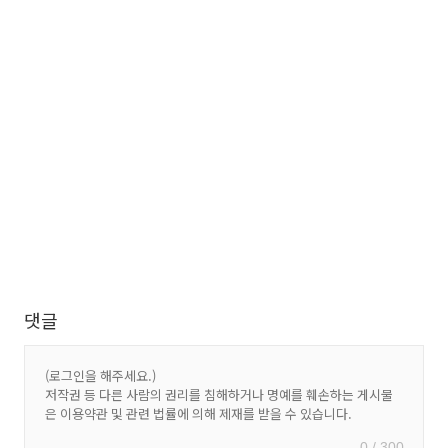
댓글
0 / 300