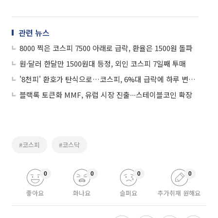
관련 뉴스
8000 찍은 코스피 7500 아래로 급락, 환율은 1500원 돌파
원·달러 한달만 1500원대 등정, 외인 코스피 7일째 투매
'8천피' 환호가 탄식으로…코스피, 6%대 급락에 하루 변동성 역대 '최대'
블랙록 토큰화 MMF, 유럽 시장 진출∙∙∙스테이블코인 확장
#코스피
#코스닥
0
0
0
0
좋아요
화나요
슬퍼요
추가취재 원해요