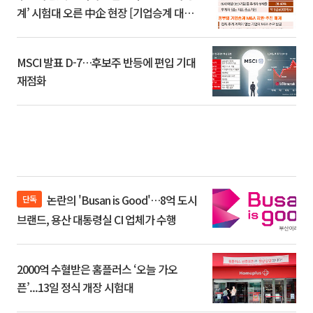
계’ 시험대 오른 中企 현장 [기업승계 대전
환]
MSCI 발표 D-7…후보주 반등에 편입 기대
재점화
논란의 'Busan is Good'…8억 도시
단독
브랜드, 용산 대통령실 CI 업체가 수행
2000억 수혈받은 홈플러스 ‘오늘 가오
픈’...13일 정식 개장 시험대