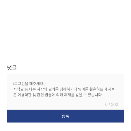
댓글
0 / 300