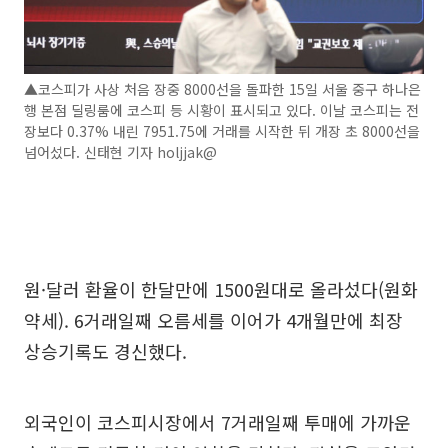
▲코스피가 사상 처음 장중 8000선을 돌파한 15일 서울 중구 하나은
행 본점 딜링룸에 코스피 등 시황이 표시되고 있다. 이날 코스피는 전
장보다 0.37% 내린 7951.75에 거래를 시작한 뒤 개장 초 8000선을
넘어섰다. 신태현 기자 holjjak@
원·달러 환율이 한달만에 1500원대로 올라섰다(원화
약세). 6거래일째 오름세를 이어가 4개월만에 최장
상승기록도 경신했다.
외국인이 코스피시장에서 7거래일째 투매에 가까운