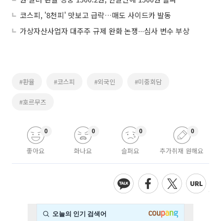
코스피, '8천피' 맛보고 급락…매도 사이드카 발동
가상자산사업자 대주주 규제 완화 논쟁∙∙∙심사 변수 부상
#환율
#코스피
#외국인
#미중회담
#호르무즈
0
0
0
0
좋아요
화나요
슬퍼요
추가취재 원해요