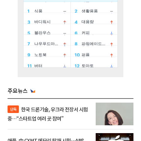
주요뉴스
한국 드론기술, 우크라 전장서 시험
단독
중…“스타트업 여러 곳 참여”
애플, 中 CXMT 메모리 탑재 시험…AI발