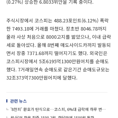
(0.27%) 상승한 6.8033위안을 기록 중이다.
주식시장에서 코스피는 488.23포인트(6.12%) 폭락
한 7493.18에 거래를 마쳤다. 장초반 8046.78까지
올라 사상 처음으로 8000고지를 밟았으나, 이내 급락
세로 돌아섰다. 올해 8번째 매도사이드카까지 발동되
면서 장중 7371.68까지 떨어지기도 했다. 외국인은
코스피시장에서 5조6195억1300만원어치를 순매도
했다. 7거래일연속 순매도로 같은기간 순매도규모는
32조373억7300만원어치에 달했다.
관련 뉴스
'8천피' 환호가 탄식으로…코스피, 6%대 급락에 하루 변동성 역대 '최대'
원·달러 환율 장중 1500.2원, 한달만에 1500원 돌파