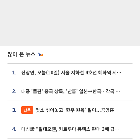
많이 본 뉴스
전장연, 오늘(10일) 서울 지하철 4호선 혜화역 시위…1호선 용산역 무정차
1.
태풍 '돌핀' 중국 상륙, '찬홈' 일본→한국…각국 기상청 예상 경로는?
2.
젖소 섞어놓고 ‘한우 원육’ 팔이...공영홈쇼핑 표기·검증 구멍
단독
3.
대신證 “알테오젠, 키트루다 큐렉스 판매 3배 급증…목표가 41만원 상향”
4.