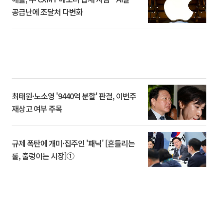
공급난에 조달처 다변화
최태원·노소영 '9440억 분할' 판결, 이번주
재상고 여부 주목
규제 폭탄에 개미·집주인 '패닉' [흔들리는
룰, 출렁이는 시장]①