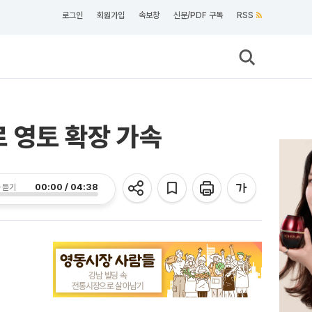
로그인
회원가입
속보창
신문/PDF 구독
RSS
로 영토 확장 가속
00:00 / 04:38
 듣기