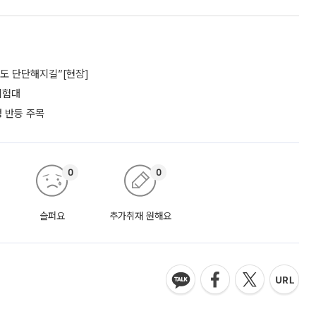
파도 단단해지길”[현장]
 시험대
성 반등 주목
0
0
슬퍼요
추가취재 원해요