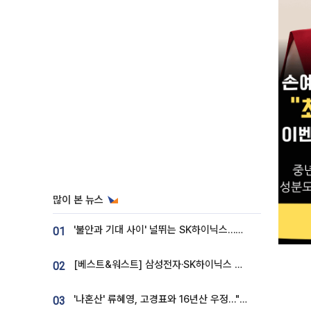
많이 본 뉴스
'불안과 기대 사이' 널뛰는 SK하이닉스…증권가 "HBM4·LTA 기반 펀터멘털 견고"
01
[베스트&워스트] 삼성전자·SK하이닉스 밀린 한 주…상상인증권은 85% 급등
02
'나혼산' 류혜영, 고경표와 16년산 우정…"자취방서 부모님과 마주쳐"
03