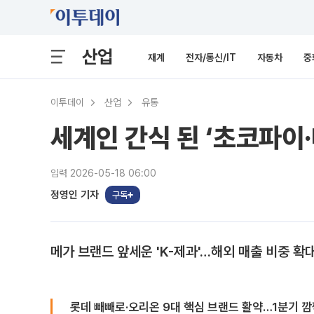
산업
재계
전자/통신/IT
자동차
중
이투데이
산업
유통
세계인 간식 된 ‘초코파이·
입력 2026-05-18 06:00
정영인 기자
구독
메가 브랜드 앞세운 'K-제과'…해외 매출 비중 확
롯데 빼빼로·오리온 9대 핵심 브랜드 활약…1분기 깜