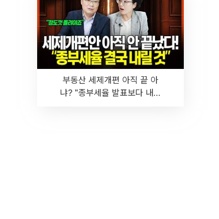
부동산 세제개편 아직 끝 아
냐? "종부세율 발표보다 내릴
것" 장기거주·양도세 전망 I 집
땅지성 I 김인만, 진미윤