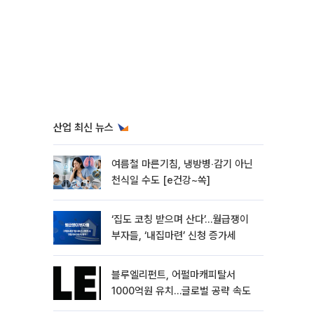
산업 최신 뉴스
여름철 마른기침, 냉방병‧감기 아닌
천식일 수도 [e건강~쏙]
‘집도 코칭 받으며 산다’…월급쟁이
부자들, ‘내집마련’ 신청 증가세
블루엘리펀트, 어펄마캐피탈서
1000억원 유치…글로벌 공략 속도