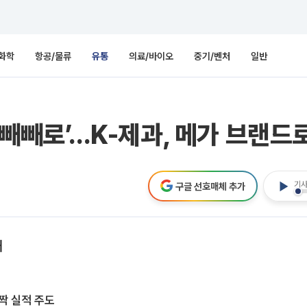
화학
항공/물류
유통
의료/바이오
중기/벤처
일반
빼빼로’...K-제과, 메가 브랜드
기사
구글 선호매체 추가
대
짝 실적 주도