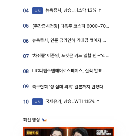
뉴욕증시, 상승...나스닥 1.3% ↑
04
속보
05
[주간증시전망] 다음주 코스피 6000~7000⋯“外人 수급은 정책이 변수”
뉴욕증시, 연준 금리인하 기대감 꺾이자 상승...S&P500 사상 최고치 [종합]
06
'차쥐뿔' 이준영, 포켓몬 카드 열혈 팬⋯"리셀러 처단할 것"
07
LIG디펜스앤에어로스페이스, 실적 발표 후 급락→반등⋯증권가 “28년까지 튼튼”
08
09
축구협회 '성 접대 의혹' 일본까지 번졌다…日 심판 실명 공개
국제유가, 상승...WTI 1.15% ↑
10
속보
최신 영상