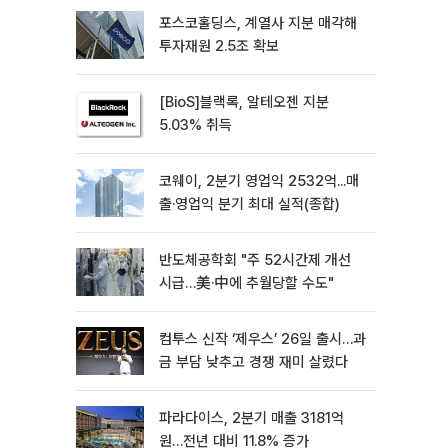
포스코홀딩스, 계열사 지분 매각해
투자재원 2.5조 확보
[BioS]블랙록, 알테오젠 지분
5.03% 취득
코웨이, 2분기 영업익 2532억...매
출·영업익 분기 최대 실적(종합)
반도체공학회 "주 52시간제 개선
시급…美·中에 추월당할 수도"
컴투스 신작 ‘제우스’ 26일 출시…과
금 부담 낮추고 경쟁 재미 살렸다
파라다이스, 2분기 매출 3181억
원…전년 대비 11.8% 증가