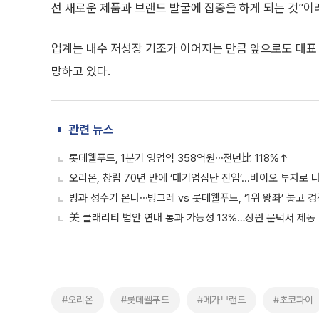
선 새로운 제품과 브랜드 발굴에 집중을 하게 되는 것”이
업계는 내수 저성장 기조가 이어지는 만큼 앞으로도 대표
망하고 있다.
관련 뉴스
롯데웰푸드, 1분기 영업익 358억원⋯전년比 118%↑
오리온, 창립 70년 만에 ‘대기업집단 진입’...바이오 투자로
빙과 성수기 온다⋯빙그레 vs 롯데웰푸드, ‘1위 왕좌’ 놓고 
美 클래리티 법안 연내 통과 가능성 13%…상원 문턱서 제동
#오리온
#롯데웰푸드
#메가브랜드
#초코파이