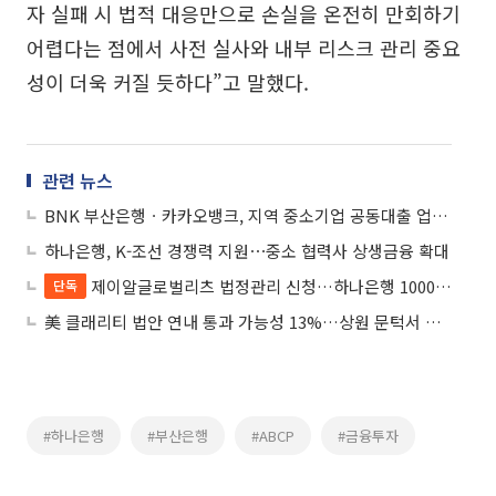
자 실패 시 법적 대응만으로 손실을 온전히 만회하기
어렵다는 점에서 사전 실사와 내부 리스크 관리 중요
성이 더욱 커질 듯하다”고 말했다.
관련 뉴스
BNK 부산은행ㆍ카카오뱅크, 지역 중소기업 공동대출 업무협약
하나은행, K-조선 경쟁력 지원⋯중소 협력사 상생금융 확대
제이알글로벌리츠 법정관리 신청…하나은행 1000억 정산금 ‘불똥’
단독
美 클래리티 법안 연내 통과 가능성 13%…상원 문턱서 제동
#하나은행
#부산은행
#ABCP
#금융투자