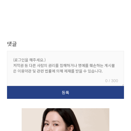
댓글
0 / 300