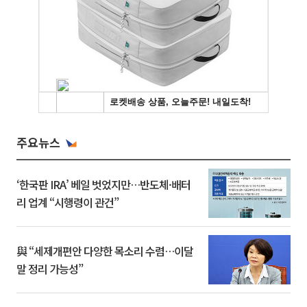
주요뉴스
‘한국판 IRA’ 베일 벗었지만…반도체·배터
리 업계 “시행령이 관건”
與 “세제개편안 다양한 목소리 수렴…이달
말 정리 가능성”