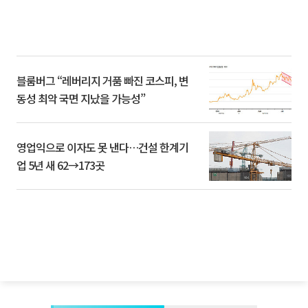
블룸버그 “레버리지 거품 빠진 코스피, 변
동성 최악 국면 지났을 가능성”
영업익으로 이자도 못 낸다…건설 한계기
업 5년 새 62→173곳