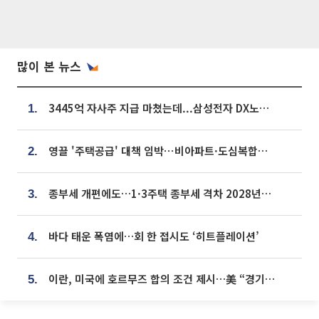
많이 본 뉴스
3445억 자사주 지급 마쳤는데...삼성전자 DX노조, 뒤늦은 '떼쓰기 집회'
1.
영끌 '주택공급' 대책 임박⋯비아파트·도심복합까지 총동원
2.
종부세 개편에도…1·3주택 종부세 격차 2028년부터 확대
3.
바다 태운 폭염에…회 한 접시도 ‘히트플레이션’
4.
이란, 미국에 호르무즈 합의 조건 제시…美 “경기 아직 안 끝나” [종합]
5.