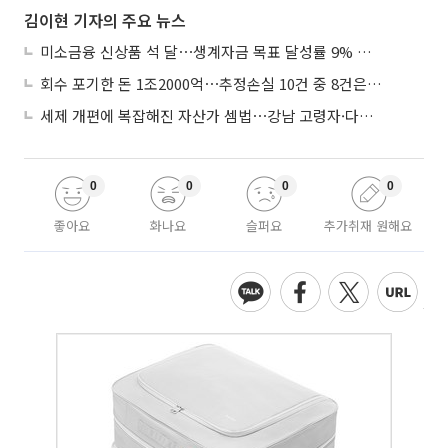
김이현 기자의 주요 뉴스
미소금융 신상품 석 달⋯생계자금 목표 달성률 9% 그쳐
회수 포기한 돈 1조2000억⋯추정손실 10건 중 8건은 기업대출
세제 개편에 복잡해진 자산가 셈법⋯강남 고령자·다주택자 ‘자산재편 고심’
0
0
0
0
좋아요
화나요
슬퍼요
추가취재 원해요