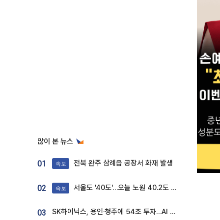
많이 본 뉴스
전북 완주 삼례읍 공장서 화재 발생
01
속보
서울도 '40도'…오늘 노원 40.2도 기록
02
속보
SK하이닉스, 용인·청주에 54조 투자…AI 메모리 생산기지 키운다
03