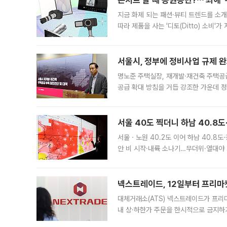
콘서트 갈 때 응원봉만?⋯'최애'
지금 화제 되는 패션·뷰티 트렌드를 소개
따라 제품을 사는 '디토(Ditto) 소비
어디일까요? 아이돌 콘서트 시작을 기다
서울시, 정부에 정비사업 규제 완화
명노준 주택실장, 재개발·재건축 주택공
공급 확대 방침을 거듭 강조한 가운데 정
면 반박하고 나섰다. 명노준 서울시 주택
서울 40도 찍더니 하남 40.8도
서울ㆍ노원 40.2도 이어 하남 40.8도
안 비 시작·내륙 소나기…무더위·열대야 
에서도 40도를 웃도는 기온이 관측됐다
의 극심한
넥스트레이드, 12일부터 프리마
대체거래소(ATS) 넥스트레이드가 프리
내 상·하한가 주문을 한시적으로 금지하
가 체결 사례와 관련해 설명자료를 내고