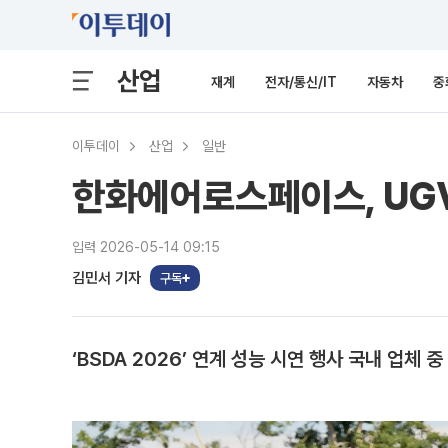
산업
재계
전자/통신/IT
자동차
중
이투데이
산업
일반
한화에어로스페이스, UG
입력 2026-05-14 09:15
김민서 기자
구독
‘BSDA 2026’ 연계 성능 시연 행사 국내 업체 