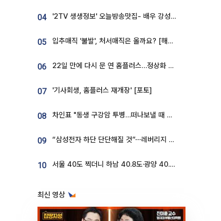
'2TV 생생정보' 오늘방송맛집- 배우 강성진 단골! 쌀국수ㆍ푸팟퐁 커리 맛집 '블○○○'
04
입추매직 '불발', 처서매직은 올까요? [해시태그]
05
22일 만에 다시 문 연 홈플러스…정상화 바쁜데 재고 없어 ‘발동동’[가보니]
06
'기사회생, 홈플러스 재개장' [포토]
07
차인표 "동생 구강암 투병…떠나보낼 때 가장 힘들었다”
08
“삼성전자 하단 단단해질 것”⋯레버리지 규제에 쏠림 완화 [찐코노미]
09
서울 40도 찍더니 하남 40.8도·광양 40.2도…전국 '펄펄'
10
최신 영상