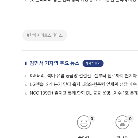
#한화에어로스페이스
김민서 기자의 주요 뉴스
자세히보기
K배터리, 북미·유럽 공급망 선점전…셀부터 원료까지 현지화
LG엔솔, 2개 분기 만에 흑자…ESS·원통형 앞세워 성장 가속 
NCC 139만t 줄이고 롯데·한화·DL 공동 운영…여수 1호 본
0
0
좋아요
화나요