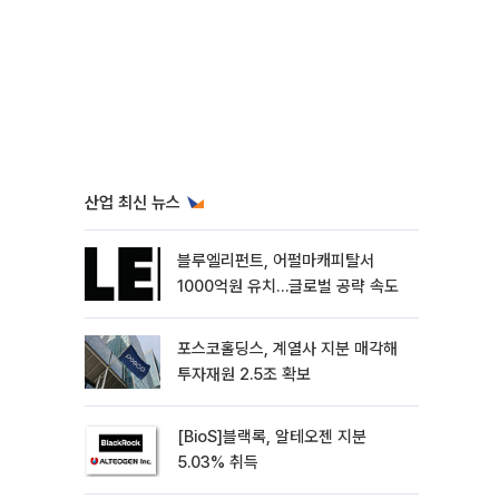
산업 최신 뉴스
블루엘리펀트, 어펄마캐피탈서
1000억원 유치…글로벌 공략 속도
포스코홀딩스, 계열사 지분 매각해
투자재원 2.5조 확보
[BioS]블랙록, 알테오젠 지분
5.03% 취득