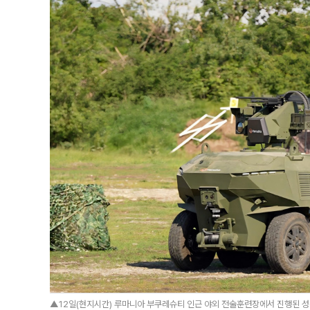
▲12일(현지시간) 루마니아 부쿠레슈티 인근 야외 전술훈련장에서 진행된 성