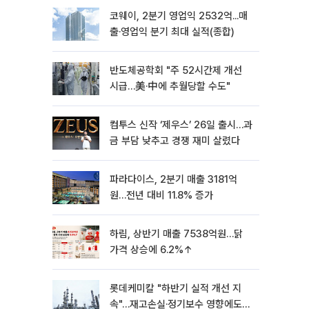
코웨이, 2분기 영업익 2532억...매
출·영업익 분기 최대 실적(종합)
반도체공학회 "주 52시간제 개선
시급…美·中에 추월당할 수도"
컴투스 신작 ‘제우스’ 26일 출시…과
금 부담 낮추고 경쟁 재미 살렸다
파라다이스, 2분기 매출 3181억
원…전년 대비 11.8% 증가
하림, 상반기 매출 7538억원…닭
가격 상승에 6.2%↑
롯데케미칼 "하반기 실적 개선 지
속"…재고손실·정기보수 영향에도