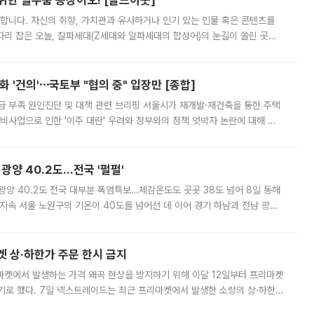
 위한 필수품 등장이오! [솔드아웃]
합니다. 자신의 취향, 가치관과 유사하거나 인기 있는 인물 혹은 콘텐츠를
'가 자리 잡은 오늘, 잘파세대(Z세대와 알파세대의 합성어)의 눈길이 쏠린 곳은
리는 공연장. 응원봉만큼이나 눈에 띄는 게 있습니다. 공연이 시작되기
 '건의'⋯국토부 "협의 중" 입장만 [종합]
급 부족 원인진단 및 대책 관련 브리핑 서울시가 재개발·재건축을 통한 주택
비사업으로 인한 '이주 대란' 우려와 정부와의 정책 엇박자 논란에 대해 정
실장은 2031년까지 31만 가구 착공 목표에 차질이 없다는 입장이나,
·광양 40.2도…전국 '펄펄'
·광양 40.2도 전국 대부분 폭염특보…체감온도도 곳곳 38도 넘어 8일 동해
지속 서울 노원구의 기온이 40도를 넘어선 데 이어 경기 하남과 전남 광양
. 전국 대부분 지역에 폭염특보가 내려진 가운데 곳곳에서 39~40도 안팎
켓 상·하한가 주문 한시 금지
마켓에서 발생하는 가격 왜곡 현상을 방지하기 위해 이달 12일부터 프리마켓
기로 했다. 7일 넥스트레이드는 최근 프리마켓에서 발생한 소량의 상·하한
, 주문 오류로 인한 가격 급등락을 최소화하기 위한 비상 대응방안을 발표