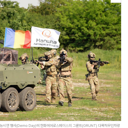
능시연 행사(Demo Day)에 한화에어로스페이스의 그룬트(GRUNT) 다목적무인차량