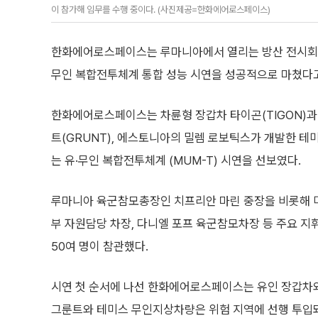
이 참가해 임무를 수행 중이다. (사진제공=한화에어로스페이스)
한화에어로스페이스는 루마니아에서 열리는 방산 전시회 ‘B
무인 복합전투체계 통합 성능 시연을 성공적으로 마쳤다고
한화에어로스페이스는 차륜형 장갑차 타이곤(TIGON)과 
트(GRUNT), 에스토니아의 밀렘 로보틱스가 개발한 테미
는 유·무인 복합전투체계 (MUM-T) 시연을 선보였다.
루마니아 육군참모총장인 치프리안 마린 중장을 비롯해 
부 자원담당 차장, 다니엘 포프 육군참모차장 등 주요 지
50여 명이 참관했다.
시연 첫 순서에 나선 한화에어로스페이스는 유인 장갑차
그룬트와 테미스 무인지상차량은 위험 지역에 선행 투입돼