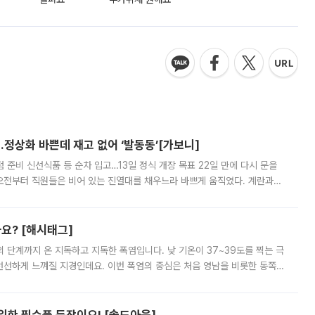
…정상화 바쁜데 재고 없어 ‘발동동’[가보니]
준비 신선식품 등 순차 입고…13일 정식 개장 목표 22일 만에 다시 문을
오전부터 직원들은 비어 있는 진열대를 채우느라 바쁘게 움직였다. 계란과
리를 잡기 시작했지만, 매장 곳곳엔 여전히 텅 빈 매대가 먼저 눈에 들어왔
까요? [해시태그]
’의 단계까지 온 지독하고 지독한 폭염입니다. 낮 기온이 37~39도를 찍는 극
 선선하게 느껴질 지경인데요. 이번 폭염의 중심은 처음 영남을 비롯한 동쪽
 북서풍이 산맥을 넘어 영남 쪽으로 내려오면서 뜨겁고 건조해졌는데요.