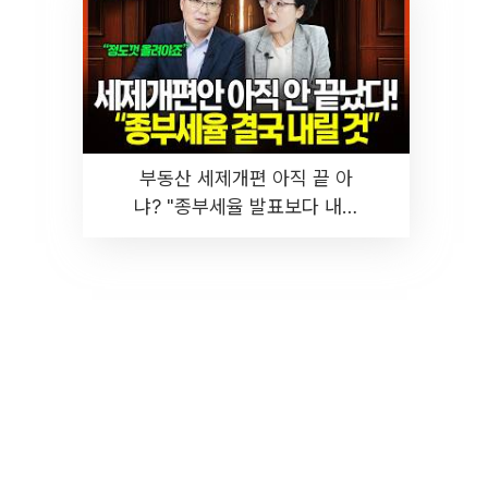
부동산 세제개편 아직 끝 아
냐? "종부세율 발표보다 내릴
것" 장기거주·양도세 전망 I 집
땅지성 I 김인만, 진미윤