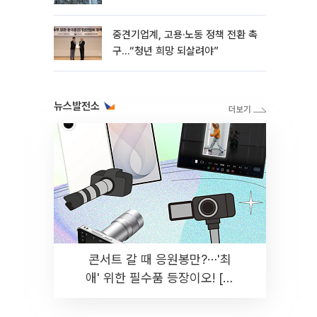
흑자 유지
중견기업계, 고용·노동 정책 전환 촉
구…“청년 희망 되살려야”
뉴스발전소
콘서트 갈 때 응원봉만?⋯'최
애' 위한 필수품 등장이오! [솔
드아웃]