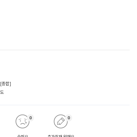
[종합]
궤도
0
0
슬퍼요
추가취재 원해요