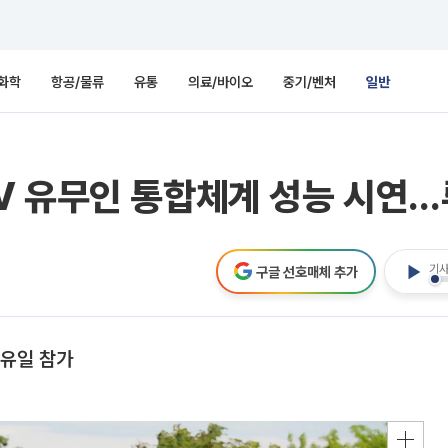
화학
항공/물류
유통
의료/바이오
중기/벤처
일반
V 유무인 통합체계 성능 시연…
기사
구글 선호매체 추가
중 유일 참가