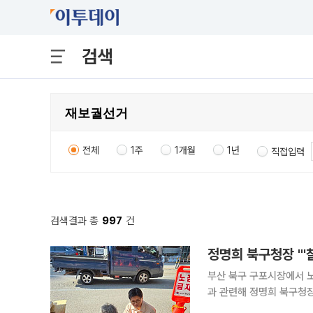
검색
전체
1주
1개월
1년
직접입력
검색결과 총
997
건
정명희 북구청장 "'
부산 북구 구포시장에서 노
과 관련해 정명희 북구청장이 직접 해명에 나섰다.
한동훈 의원과 인연이 있