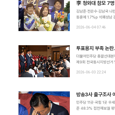
李 청와대 참모 7명
김남준·전은수·김남국 나란
동훈에 1.7%p 석패성남 김병욱 패배에 여
6·3 지방선거와 함께 치
2026-06-04 07:46
신 7명 가운데 5명이 국
투표용지 부족 논란.
더불어민주당 총괄선대본부
제9회 전국동시지방선거 
한 입장을 밝히고 있다. 
2026-06-03 22:24
다"며 "선관위에는 철저하
민주당 11곳·국힘 1곳 우세
준 48.3% 접전재보궐 평택을 조국·유의동·
어민주당의 압승, 국민의힘