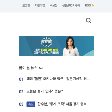
로그인
회원가입
속보창
신문/PDF 구독
RSS
많이 본 뉴스
태풍 '돌핀' 오키나와 접근…일본기상청 경로 업데이트
01
오늘은 절기 '입추', 뜻은?
02
합수본, '통계 조작' 서울·경기·충북 선관위 등 추가 압수수색
03
속보