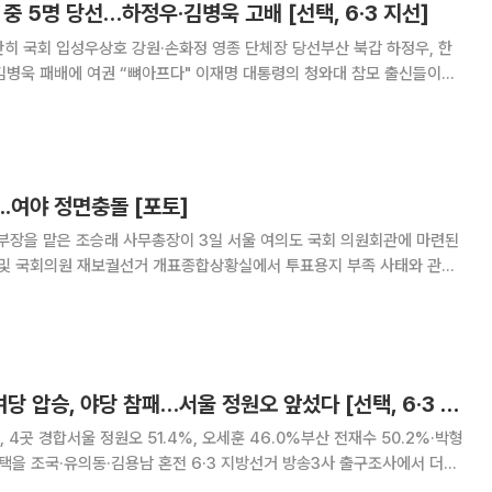
 중 5명 당선…하정우·김병욱 고배 [선택, 6·3 지선]
히 국회 입성우상호 강원·손화정 영종 단체장 당선부산 북갑 하정우, 한
권 “뼈아프다" 이재명 대통령의 청와대 참모 출신들이
러진 국회의원 재보궐선거에서 대거 당선됐다. 공식 후보로 나선 청와대 출
회와 지방정부에 입성하면서, 대통령실과 여
..여야 정면충돌 [포토]
장을 맡은 조승래 사무총장이 3일 서울 여의도 국회 의원회관에 마련된
및 국회의원 재보궐선거 개표종합상황실에서 투표용지 부족 사태와 관련
조 사무총장은 이날 "국민의힘이 주장하는 개표 중단은 일고의 가치가 없
게 책임을 물을 것"이라고 말했다. 앞서 장동혁 국민의
방송3사 출구조사 여당 압승, 야당 참패…서울 정원오 앞섰다 [선택, 6·3 지선]
, 4곳 경합서울 정원오 51.4%, 오세훈 46.0%부산 전재수 50.2%·박형
김용남 혼전 6·3 지방선거 방송3사 출구조사에서 더불
의 참패가 예측됐다. 16개 광역단체장 가운데 민주당이 열한 곳에서 앞섰