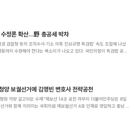
 17일 박지원 군산·김제·부안을 보궐선거 예비후보 선거사무소 개소식을
위원회 출범식, 광주 5·18 민주화운
 수정론 확산…野 총공세 박차
권 검찰청 등의 조작수사·기소 의혹 진상규명 특검법’ 속도 조절에 나섰
내용까지 수정해야 한다는 목소리가 나오고 있다. 국민의힘이 특검법 공세
도 6·3 지방선거에 미칠 악영향을 우려하는 분위기가 나타난 것으로 풀이
따르면 최근 민주당 지도부는 특검법 처리 시기를
여·청양 보궐선거에 김영빈 변호사 전략공천
역량 갈고닦은 수재”재보선 14곳 공천 마무리 더불어민주당은 8일
방선거와 함께 치러지는 국회의원 재보궐선거 4호 인재로 영입하고 충남 공
궐선거에 전략공천 했다. 이로써 민주당은 재보궐선거 14곳 후보를 모두
민주당 대표는 이날 국회에서 열린 인재영입