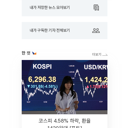
내가 저장한 뉴스 모아보기
내가 구독한 기자 전체보기
한 컷
코스피 4.58% 하락, 환율