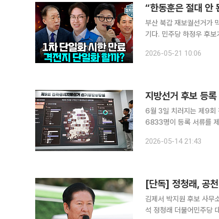
부산 북갑 재보궐선거가 
기다. 민주당 하정우 후보
전되지 않으면서, 이번 선
2026-05-21 10:06
지방선거 후보 등록 
6월 3일 치러지는 제9회
6833명이 등록 서류를 
4243명이다. 중앙선거관리위원회에 따르면 등록 완료 기준 전체 평균 경쟁률은 1.0대 1로 나타났
2026-05-14 21:43
다. 이번 지방선거에서는 
김제서 박지원 후보 사무소
석 정청래 더불어민주당 대표가 전북지사 공천을 둘러싼 일각의 반발이 불거진 지 닷새 만에 다시