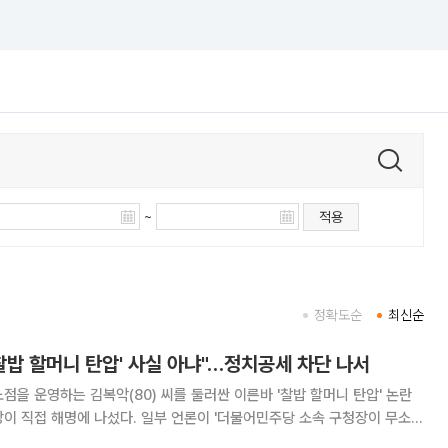
~
적용
정확도순
최신순
찰밥 할머니 탄압' 사실 아냐"…정치공세 차단 나서
점을 운영하는 김복악(80) 씨를 둘러싼 이른바 '찰밥 할머니 탄압' 논란
 일부 언론이 '더불어민주당 소속 구청장이 무소속
는 노점상을 단속했다'는 취지로 보도하자 사실관계가 왜곡됐다며 반박한