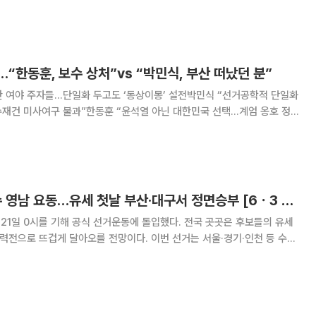
중앙선거관리위원회 등록 공약과 각 후보 발표
·울산·광주·전남·전북 등 전국
“한동훈, 보수 상처”vs “박민식, 부산 떠났던 분”
한 여야 주자들…단일화 두고도 ‘동상이몽’ 설전박민식 “선거공학적 단일화
수재건 미사여구 불과”한동훈 “윤석열 아닌 대한민국 선택…계엄 옹호 정
지
회의원 보궐선거에서 여권 후보 간의 감정
'한동훈 무소속' 변수 영남 요동…유세 첫날 부산·대구서 정면승부 [6ㆍ3 선거 풍향계]
 21일 0시를 기해 공식 선거운동에 돌입했다. 전국 곳곳은 후보들의 유세
총력전으로 뜨겁게 달아오를 전망이다. 이번 선거는 서울·경기·인천 등 수도
까지 전국 민심의 향배를 가를 중대 분수령으로 평가된다. 특히 이재명 정
는 전국 단위 선거라는 점에서 단순한 지