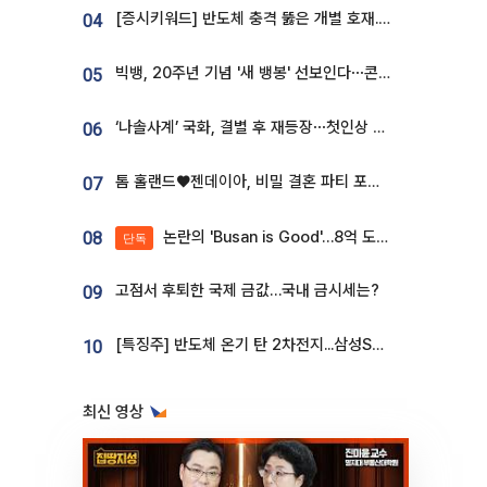
[증시키워드] 반도체 충격 뚫은 개별 호재...포스코퓨처엠·에코프로·한화솔루션 '눈길'
04
빅뱅, 20주년 기념 '새 뱅봉' 선보인다⋯콘서트 앞두고 팝업 개최
05
‘나솔사계’ 국화, 결별 후 재등장⋯첫인상 투표 휩쓸고 ‘인기녀’ 등극
06
톰 홀랜드♥젠데이아, 비밀 결혼 파티 포착⋯호텔 대관비만 9억
07
논란의 'Busan is Good'…8억 도시브랜드, 용산 대통령실 CI 업체가 수행
08
단독
고점서 후퇴한 국제 금값…국내 금시세는?
09
[특징주] 반도체 온기 탄 2차전지...삼성SDI, 장 초반 7% 넘게 껑충
10
최신 영상