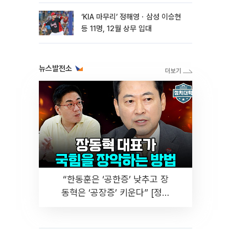
마련
‘KIA 마무리’ 정해영ㆍ삼성 이승현
등 11명, 12월 상무 입대
뉴스발전소
“한동훈은 ‘공한증’ 낮추고 장
동혁은 ‘공장증’ 키운다” [정치
대학]