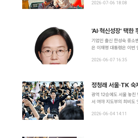
2026-07-06 18:08
것이다. 정 구청장은
'AI·혁신성장' 택한
기업인 출신 한성숙 중소벤
은 이재명 대통령은 이번 
두고, 성장의 성과를 중
2026-06-07 16:35
로 내각과 대통령실 개편도
광역 12승에도 서울 놓친 민주당국민의힘
서 여야 지도부의 희비도 
서 광역단체장 12곳을 
2026-06-04 14:11
는 숙제로 남게 됐다. 반