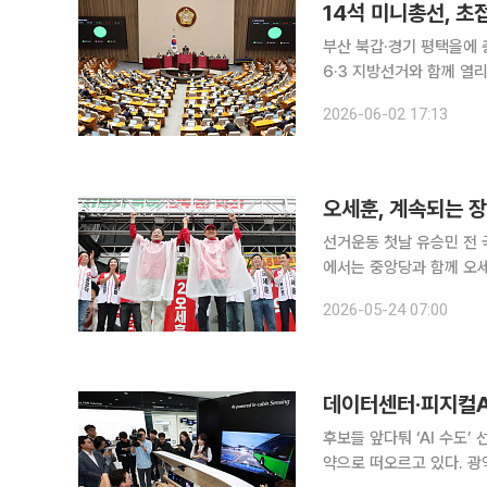
14석 미니총선, 초접
부산 북갑·경기 평택을에 
6·3 지방선거와 함께 열
총선’으로 불린다. 이번 
2026-06-02 17:13
제22대 국회 후반기 운영과
오세훈, 계속되는 
선거운동 첫날 유승민 전
에서는 중앙당과 함께 오세훈 국민의힘 서울시장 후보가 장동혁 대표와 거리를 두며 6·3 지방선거
유세 지원을 사실상 거부하
2026-05-24 07:00
을 노리고 있
데이터센터·피지컬AI
후보들 앞다퉈 ‘AI 수도’ 선언데이터센터 유치
약으로 떠오르고 있다. 광