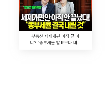
부동산 세제개편 아직 끝 아
냐? "종부세율 발표보다 내릴
것" 장기거주·양도세 전망 I 집
땅지성 I 김인만, 진미윤