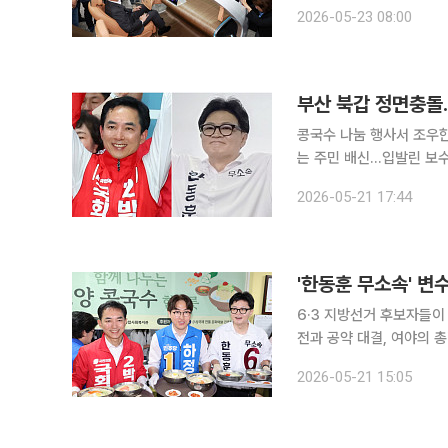
며 지역 미래 산업 경쟁에 뛰어드는 모습이다. 23일 
2026-05-23 08:00
내용을 종합하면 서울·부산
부산 북갑 정면충돌…
콩국수 나눔 행사서 조우
는 주민 배신…입발린 보
치로는 정권 재창출 불가” 6·3 재보궐선거의 공식 선거운동 첫날인 21일, 영남 전선의 최대 격전
2026-05-21 17:44
로 꼽히는 부산 북구갑 국
6·3 지방선거 후보자들이
전과 공약 대결, 여야의 
권은 물론 부산·대구·충청
2026-05-21 15:05
부 출범 이후 처음 치러지