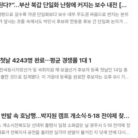
“한동훈은 절대 안 된다?”…부산 북갑 단일화 난항에 커지는 보수 내전 [정치대학]
막판으로 갈수록 야권 단일화보다 보수 내부 주도권 싸움으로 번지는 분위
가 앞서는 흐름 속에서도 박민식 후보와 한동훈 후보 간 단일화 논의가 진
거가 단순한 지역구 승부를 넘어 국민의힘 내부 권력 구도와 보수 재편의
분수령이 될 수 있다는 분석이 나온다. 윤영걸 평론가는 이투데이TV
첫날 4243명 완료⋯평균 경쟁률 1대 1
 전국동시지방선거 및 국회의원 재·보궐선거 후보자 등록 첫날인 14일 총
제출한 것으로 집계됐다. 이 가운데 등록을 완료한 후보자는 오후 8시 기준
광역단체장·교육감 각 16명, 기
[단독] 정청래, 공천 반발 속 호남행…박지원 캠프 개소식·5·18 전야제 찾는다
 개소식전북도당 선대위 출범식 일정 소화같은 날 광주서 5·18 전야제 참