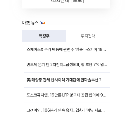
1420원대 [포토]
마켓 뉴스
특징주
투자전략
스페이스X 주가 반등에 관련주 ‘껑충’⋯스피어 18%ㆍ에이치브이엠 12%↑
반도체 온기 탄 2차전지...삼성SDI, 장 초반 7% 넘게 껑충
美 태양광 관세 반사이익 기대감에 한화솔루션 20%대·OCI홀딩스 14%대 급등
포스코퓨처엠, 19만톤 LFP 양극재 공급 합의에 9%대 강세
고려아연, 106분기 연속 흑자...2분기 '어닝 서프라이즈'에 장 초반 12%대 강세