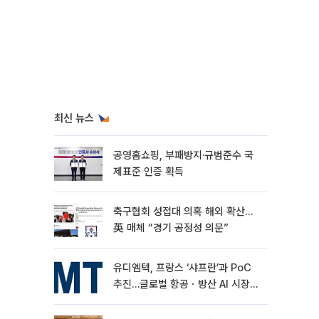
최신 뉴스
공영홈쇼핑, 부패방지·규범준수 국
제표준 인증 획득
축구협회 성접대 의혹 해외 확산…
英 매체 “경기 공정성 의문”
유디엠텍, 프랑스 ‘샤프란’과 PoC
추진…글로벌 항공ㆍ방산 AI 시장
공략