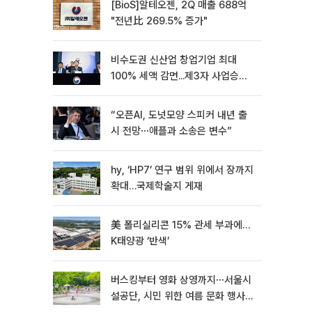
[BioS]알테오젠, 2Q 매출 688억
"전년比 269.5% 증가"
비수도권 신산업 창업기업 최대
100% 세액 감면...제3자 사업승계
특례 도입
“오픈AI, 도넛모양 스피커 내년 출
시 전망⋯애플과 소송은 변수”
hy, ‘HP7’ 연구 범위 위에서 장까지
확대…국제학술지 게재
美 폴리실리콘 15% 관세 부과에…
K태양광 ‘반색’
버스킹부터 영화 상영까지⋯서울시
설공단, 시민 위한 여름 문화 행사