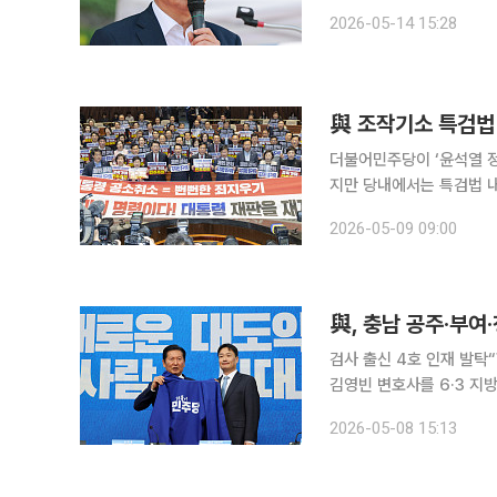
호남을 찾는다. 정 대표는
2026-05-14 15:28
시작으로 전북도당 선거대책
與 조작기소 특검법
더불어민주당이 ‘윤석열 정
지만 당내에서는 특검법 
수위를 높이자 민주당에서
2026-05-09 09:00
된다. 9일 정치권에 
與, 충남 공주·부
검사 출신 4호 인재 발탁“행정 
김영빈 변호사를 6·3 지
주·부여·청양 국회의원 보
2026-05-08 15:13
확정했다. 정청래 