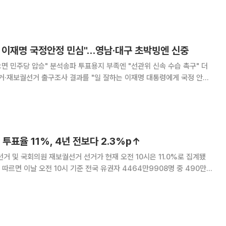
을 지키는 데 그쳤다. 부
 이재명 국정안정 민심"…영남·대구 초박빙엔 신중
면 민주당 압승" 분석송파 투표용지 부족엔 "선관위 신속 수습 촉구" 더
거·재보궐선거 출구조사 결과를 "일 잘하는 이재명 대통령에게 국정 안정
 규정하면서도, 영남과 대구·전북의 초박빙 접전 앞에서는 "투표함을 끝까
지 열어봐야 한다"며 말을 아꼈다. 이연희 민주당 전략기획위원장은
 투표율 11%, 4년 전보다 2.3%p↑
선거 및 국회의원 재보궐선거 선거가 현재 오전 10시은 11.0%로 집계됐
 이는 4년 전 제8회 지방선거 같은 시간 투표율(8.7%)보다 2.3%포인
은 수치다. 지난해 21대 대통령선거 같은