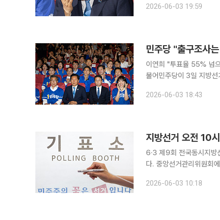
2026-06-03 19:59
고 국민의힘은 경북 한 곳
민주당 "출구조사는
이연희 "투표율 55% 넘으
불어민주당이 3일 지방선
의 힘을 실어준 민심"으로
2026-06-03 18:43
지방선거 오전 10시
6·3 제9회 전국동시지방
다. 중앙선거관리위원회에 따르면 이날 오전 10시 기준 전국 유권자 4464만9908명 중 490만
8603명이 투표를 마쳤다.
2026-06-03 10:18
트(p) 높