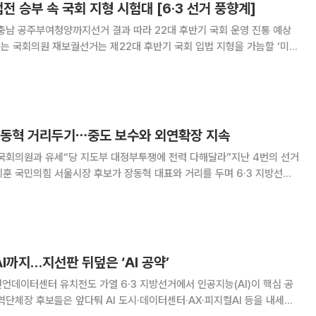
전 승부 속 국회 지형 시험대 [6·3 선거 풍향계]
충남 공주부여청양까지선거 결과 따라 22대 후반기 국회 운영 진통 예상
리는 국회의원 재보궐선거는 제22대 후반기 국회 입법 지형을 가늠할 ‘미니
재보궐선거가 치러지는 전국 14곳 지역구 중 일부 지역이 접전 양상을 띠며
 원 구성, 예산 등을 둔
장동혁 거리두기⋯중도 보수와 외연확장 지속
 국회의원과 유세“당 지도부 대정부투쟁에 전력 다해달라”지난 4번의 선거
고 있다. 오 후보는 중앙당이 아닌 중도보수와의 만남을 통해 외연 확장
다. 24일 정치계에 따르면 오 후보는 이번 선거 공식선
까지…지선판 뒤덮은 ‘AI 공약’
전도 가열 6·3 지방선거에서 인공지능(AI)이 핵심 공
역단체장 후보들은 앞다퉈 AI 도시·데이터센터·AX·피지컬AI 등을 내세우