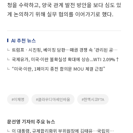
청을 수락하고, 양국 관계 발전 방안을 보다 심도 있
게 논의하기 위해 실무 협의를 이어가기로 했다.
AI 추천 뉴스
트럼프ㆍ시진핑, 베이징 담판⋯패권 경쟁 속 ‘관리된 공존’ 모색하나
국제유가, 미국·이란 불확실성 확대에 상승...WTI 2.09%↑
“미국·이란, 1페이지 종전 합의문 MOU 체결 근접”
#이재명
#클라우디아셰인바움
#한멕시코FTA
문선영 기자의 주요 뉴스
이 대통령, 규제합리화위 부위원장에 김태유…국립외교원장 김흥규