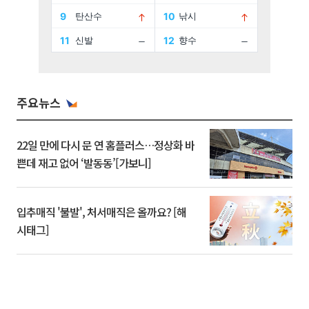
주요뉴스
22일 만에 다시 문 연 홈플러스…정상화 바
쁜데 재고 없어 ‘발동동’[가보니]
입추매직 '불발', 처서매직은 올까요? [해
시태그]