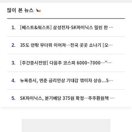
많이 본 뉴스
[베스트&워스트] 삼성전자·SK하이닉스 밀린 한 주…상상인증권은 85% 급등
1.
35도 안팎 무더위 이어져…전국 곳곳 소나기 [오늘 날씨]
2.
[주간증시전망] 다음주 코스피 6000~7000⋯“外人 수급은 정책이 변수”
3.
뉴욕증시, 연준 금리인상 기대감 꺾이자 상승...S&P500 사상 최고치 [종합]
4.
SK하이닉스, 분기배당 375원 확정…주주환원책 9월로 앞당겨 발표
5.