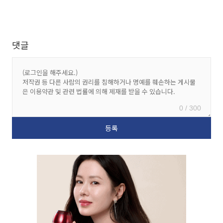
댓글
0 / 300