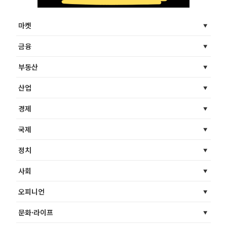
마켓
금융
부동산
산업
경제
국제
정치
사회
오피니언
문화·라이프