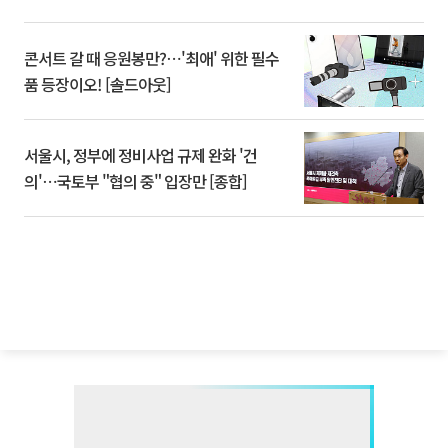
콘서트 갈 때 응원봉만?⋯'최애' 위한 필수
품 등장이오! [솔드아웃]
서울시, 정부에 정비사업 규제 완화 '건
의'⋯국토부 "협의 중" 입장만 [종합]