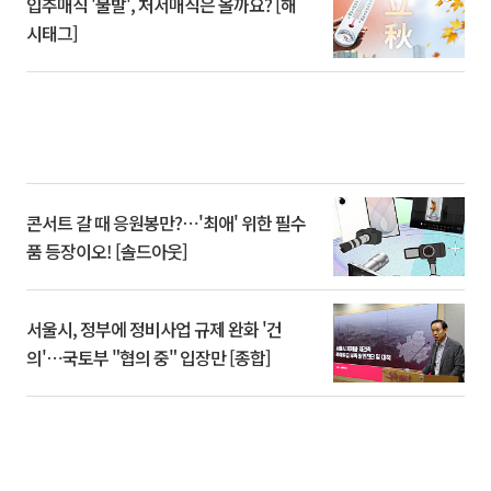
입추매직 '불발', 처서매직은 올까요? [해
시태그]
콘서트 갈 때 응원봉만?⋯'최애' 위한 필수
품 등장이오! [솔드아웃]
서울시, 정부에 정비사업 규제 완화 '건
의'⋯국토부 "협의 중" 입장만 [종합]