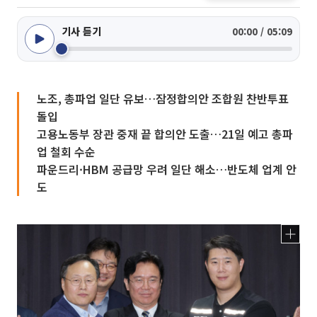
기사 듣기
00:00 / 05:09
노조, 총파업 일단 유보…잠정합의안 조합원 찬반투표
돌입
고용노동부 장관 중재 끝 합의안 도출…21일 예고 총파
업 철회 수순
파운드리·HBM 공급망 우려 일단 해소…반도체 업계 안
도