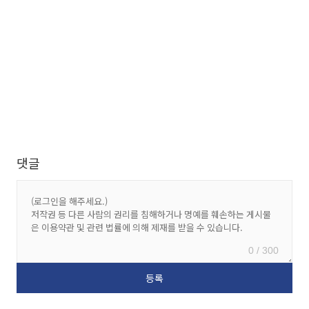
댓글
0 / 300