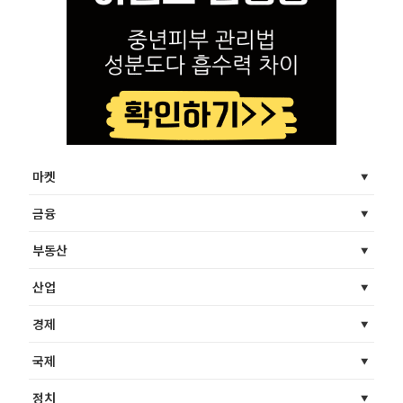
마켓
금융
부동산
산업
경제
국제
정치