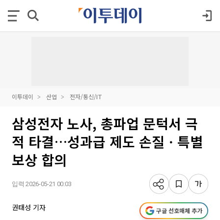
이투데이
산업
전자/통신/IT
삼성전자 노사, 총파업 문턱서 극
적 타결…성과급 제도 손질ㆍ특별
보상 합의
입력 2026-05-21 00:03
권태성 기자
구글 선호매체 추가