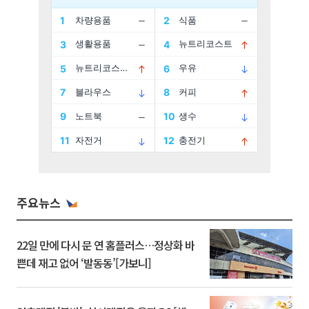
주요뉴스
22일 만에 다시 문 연 홈플러스…정상화 바
쁜데 재고 없어 ‘발동동’[가보니]