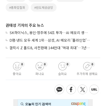
#총파업철회
#반도체공급망
권태성 기자의 주요 뉴스
SK하이닉스, 용인·청주에 54조 투자…AI 메모리 생산기지 키운다
D램·낸드 모두 세계 1위…삼성, AI 메모리 '풀라인업'으로 승부
갤럭시 Z 폴드8, 사전판매 144만대 '역대 최대'…7년만에 갤노트10 기록 넘어
0
0
0
0
좋아요
화나요
슬퍼요
추가취재 원해요