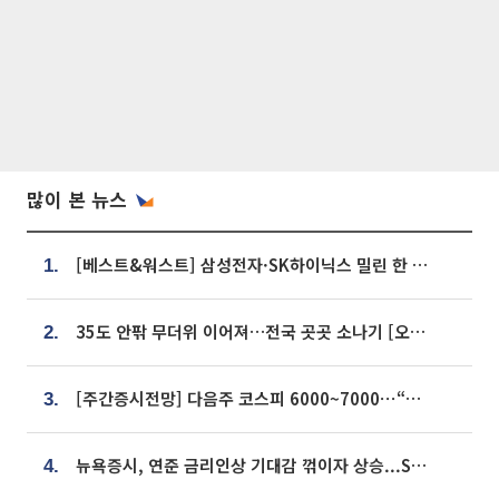
많이 본 뉴스
[베스트&워스트] 삼성전자·SK하이닉스 밀린 한 주…상상인증권은 85% 급등
1.
35도 안팎 무더위 이어져…전국 곳곳 소나기 [오늘 날씨]
2.
[주간증시전망] 다음주 코스피 6000~7000⋯“外人 수급은 정책이 변수”
3.
뉴욕증시, 연준 금리인상 기대감 꺾이자 상승...S&P500 사상 최고치 [종합]
4.