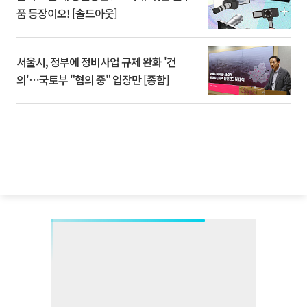
품 등장이오! [솔드아웃]
서울시, 정부에 정비사업 규제 완화 '건
의'⋯국토부 "협의 중" 입장만 [종합]