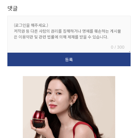
댓글
0 / 300