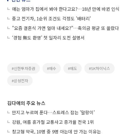
애는 엄마가 집에서 봐야 한다고요?…18년 만에 바뀐 인식
중고 전기차, 1순위 조건도 걱정도 '배터리'
"요즘 결혼식 가면 얼마 내세요?"…축의금 평균 또 올랐다
‘경험 無도 환영’ 첫 일자리 도전 설명서
#신한투자증권
#매수
#매도
#SK하이닉스
#삼성전자
김다애의 주요 뉴스
만지고 누르며 푼다…스트레스 잡는 '말랑이'
강원, 여름 휴가철 교통사고 증가율 전국 1위
창고형 약국, 10명 중 9명 아는데 안 가는 이유는