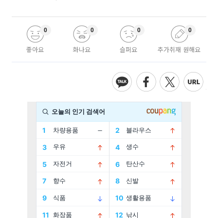
0
0
0
0
좋아요
화나요
슬퍼요
추가취재 원해요