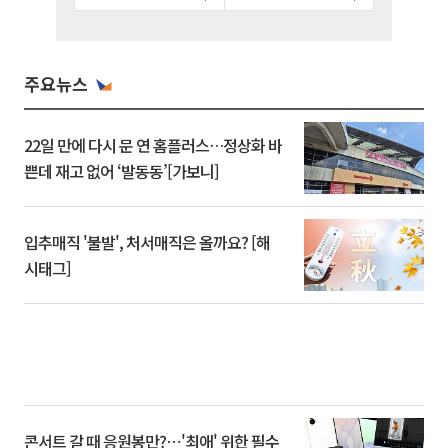
주요뉴스
22일 만에 다시 문 연 홈플러스…정상화 바
쁜데 재고 없어 ‘발동동’[가보니]
입추매직 '불발', 처서매직은 올까요? [해
시태그]
콘서트 갈 때 응원봉만?⋯'최애' 위한 필수