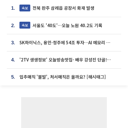
전북 완주 삼례읍 공장서 화재 발생
속보
1.
서울도 '40도'…오늘 노원 40.2도 기록
속보
2.
SK하이닉스, 용인·청주에 54조 투자…AI 메모리 생산기지 키운다
3.
'2TV 생생정보' 오늘방송맛집- 배우 강성진 단골! 쌀국수ㆍ푸팟퐁 커리 맛집 '블○○○'
4.
입추매직 '불발', 처서매직은 올까요? [해시태그]
5.