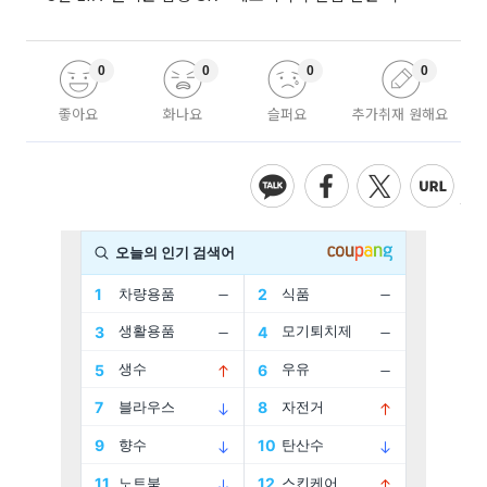
0
0
0
0
좋아요
화나요
슬퍼요
추가취재 원해요