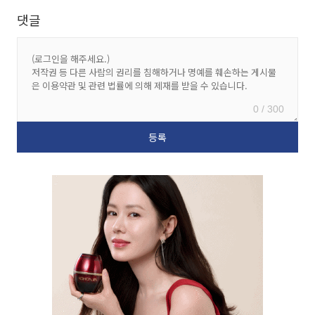
댓글
0 / 300