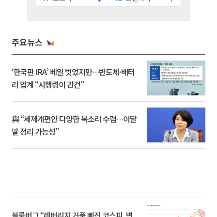
주요뉴스
‘한국판 IRA’ 베일 벗었지만…반도체·배터
리 업계 “시행령이 관건”
與 “세제개편안 다양한 목소리 수렴…이달
말 정리 가능성”
블룸버그 “레버리지 거품 빠진 코스피, 변