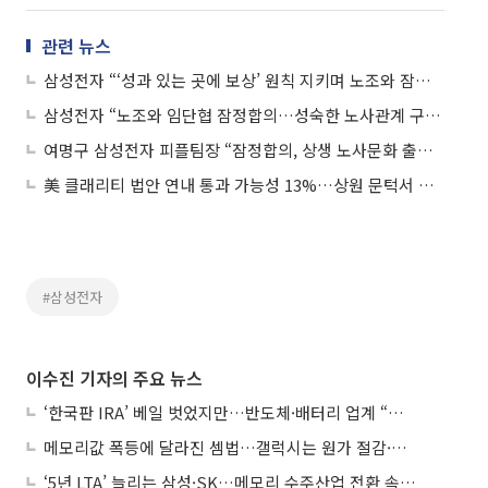
관련 뉴스
삼성전자 “‘성과 있는 곳에 보상’ 원칙 지키며 노조와 잠정 합의”
삼성전자 “노조와 임단협 잠정합의…성숙한 노사관계 구축할 것”
여명구 삼성전자 피플팀장 “잠정합의, 상생 노사문화 출발점 되길…합의사항 성실 이행”
美 클래리티 법안 연내 통과 가능성 13%…상원 문턱서 제동
#삼성전자
이수진 기자의 주요 뉴스
‘한국판 IRA’ 베일 벗었지만…반도체·배터리 업계 “시행령이 관건”
메모리값 폭등에 달라진 셈법…갤럭시는 원가 절감·아이폰은 서비스 확대
‘5년 LTA’ 늘리는 삼성·SK…메모리 수주산업 전환 속 다른 셈법