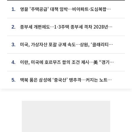
영끌 '주택공급' 대책 임박⋯비아파트·도심복합까지 총동원
1.
종부세 개편에도…1·3주택 종부세 격차 2028년부터 확대
2.
미국, 가상자산 포괄 규제 속도…상원, ‘클래리티법’ 9월 절차투표 추진
3.
이란, 미국에 호르무즈 합의 조건 제시…美 “경기 아직 안 끝나” [종합]
4.
맥북 품은 삼성에 ‘중국산’ 맹추격⋯커지는 노트북 OLED 시장
5.