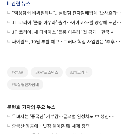
관련 뉴스
“액상담배 비싸질테니”...궐련형 전자담배업계 ‘반사효과’ 기대감
JTI코리아 ‘플룸 아우라’ 출격…아이코스·릴 양강에 도전장(종합)
JTI코리아, 새 디바이스 ‘플룸 아우라’ 첫 공개…한국 시장 공략 본격화
싸이월드, 10월 부활 예고…그러나 핵심 사업안은 ‘추후 공개’
#KT&G
#BAT로스만스
#JTI코리아
#액상형전자담배
문현호 기자의 주요 뉴스
무뎌지는 ‘중국산’ 거부감…글로벌 완성차도 中 생산·협력 확대
중국산 맹공에…빗장 풀어준 韓 세제 정책