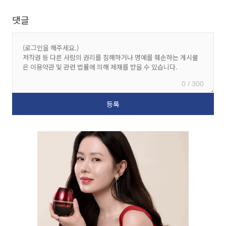
댓글
0 / 300