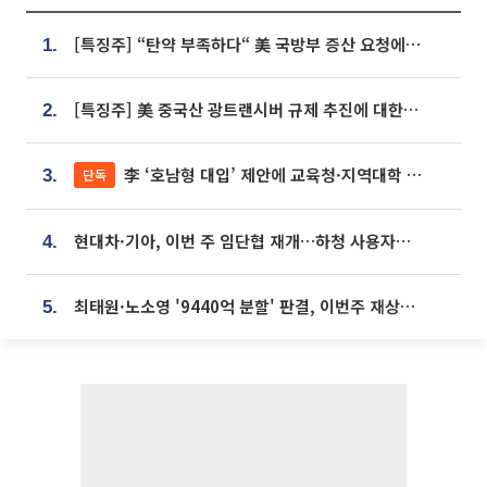
[특징주] “탄약 부족하다“ 美 국방부 증산 요청에⋯국내 방산주 급등세
1.
[특징주] 美 중국산 광트랜시버 규제 추진에 대한광통신 등 광통신株 강세
2.
李 ‘호남형 대입’ 제안에 교육청·지역대학 서·논술형 입시 연계 '착수'
단독
3.
현대차·기아, 이번 주 임단협 재개…하청 사용자성 재심도 ‘변수’
4.
최태원·노소영 '9440억 분할' 판결, 이번주 재상고 여부 주목
5.