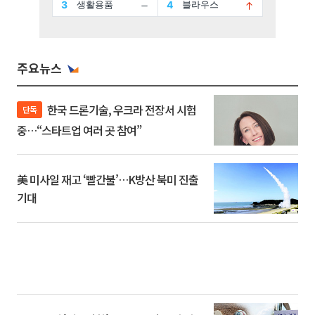
주요뉴스
한국 드론기술, 우크라 전장서 시험
단독
중…“스타트업 여러 곳 참여”
美 미사일 재고 ‘빨간불’…K방산 북미 진출
기대