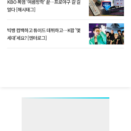
KBO 폭염 '여름방학' 끝…프로야구 갈 길
멀다 [해시태그]
빅뱅 컴백하고 튜이드 데뷔하고⋯K팝 '몇
세대'세요? [엔터로그]