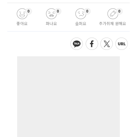
0
0
0
0
좋아요
화나요
슬퍼요
추가취재 원해요