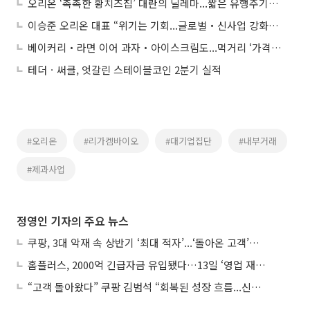
오리온 ‘촉촉한 황치즈칩’ 대란의 딜레마...짧은 유행주기에 고심 깊은 제과업계
이승준 오리온 대표 “위기는 기회...글로벌‧신사업 강화로 격차 벌릴 것”
베이커리‧라면 이어 과자‧아이스크림도...먹거리 ‘가격 인하’ 릴레이(종합)
테더ㆍ써클, 엇갈린 스테이블코인 2분기 실적
#오리온
#리가켐바이오
#대기업집단
#내부거래
#제과사업
정영인 기자의 주요 뉴스
쿠팡, 3대 악재 속 상반기 ‘최대 적자’...‘돌아온 고객’에 수익성 반등 주목
홈플러스, 2000억 긴급자금 유입됐다…13일 ‘영업 재개’
“고객 돌아왔다” 쿠팡 김범석 “회복된 성장 흐름...신사업 확대 위한 투자 유지”