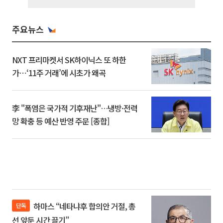
주요뉴스
NXT 프리마켓서 SK하이닉스 또 하한
가⋯‘11주 거래’에 시초가 왜곡
李 "폭염은 국가적 기후재난"…냉방·전력
망 확충 등 예산 반영 주문 [종합]
하마스 “네타냐후 합의안 거절, 총
단독
선 앞둔 시간 끌기”