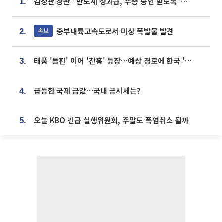
김정관 장관 “반도체 성과급, 주총 승인 받도록”…상법·자본시장법 개정 시사
1.
중부내륙고속도로서 미상 폭발물 발견
속보
2.
태풍 '돌핀' 이어 '찬홈' 등장…예상 경로에 한국 '한숨'
3.
급등한 국제 금값…국내 금시세는?
4.
오늘 KBO 긴급 실행위원회, 주말도 폭염취소 될까
5.