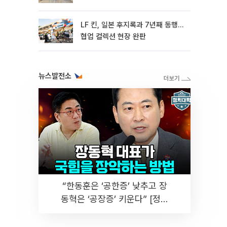
LF 킨, 일본 후지록과 7년째 동행…
협업 컬렉션 현장 완판
뉴스발전소
“한동훈은 ‘공한증’ 낮추고 장
동혁은 ‘공장증’ 키운다” [정치
대학]