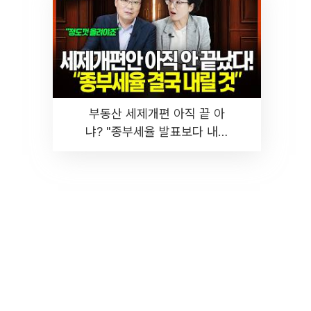
부동산 세제개편 아직 끝 아
냐? "종부세율 발표보다 내릴
것" 장기거주·양도세 전망 I 집
땅지성 I 김인만, 진미윤