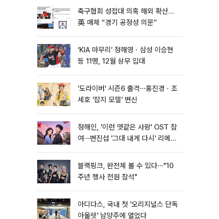
축구협회 성접대 의혹 해외 확산…
英 매체 “경기 공정성 의문”
‘KIA 마무리’ 정해영ㆍ삼성 이승현
등 11명, 12월 상무 입대
'도라이버' 시즌6 출격⋯홍진경ㆍ조
세호 '잡지 모델' 변신
정해인, '이런 엿같은 사랑' OST 참
여⋯변진섭 '그대 내게 다시' 리메이
크
블랙핑크, 완전체 볼 수 있다⋯"10
주년 행사 전원 참석"
아디다스, 국내 첫 '오리지널스 단독
아울렛' 남양주에 열었다