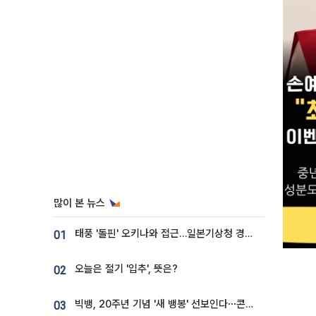
많이 본 뉴스
태풍 '돌핀' 오키나와 접근…일본기상청 경로 업데이트
01
오늘은 절기 '입추', 뜻은?
02
빅뱅, 20주년 기념 '새 뱅봉' 선보인다⋯콘서트 앞두고 팝업 개최
03