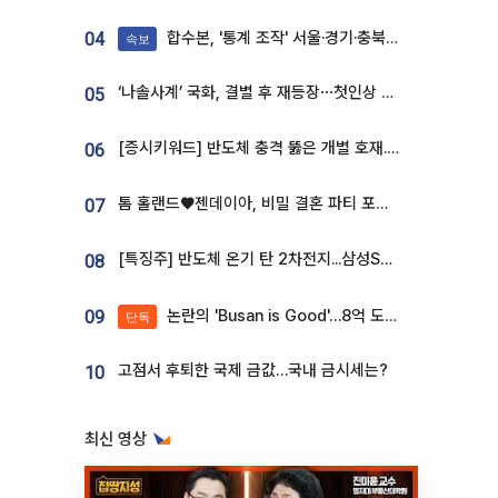
합수본, '통계 조작' 서울·경기·충북 선관위 등 추가 압수수색
04
속보
‘나솔사계’ 국화, 결별 후 재등장⋯첫인상 투표 휩쓸고 ‘인기녀’ 등극
05
[증시키워드] 반도체 충격 뚫은 개별 호재...포스코퓨처엠·에코프로·한화솔루션 '눈길'
06
톰 홀랜드♥젠데이아, 비밀 결혼 파티 포착⋯호텔 대관비만 9억
07
[특징주] 반도체 온기 탄 2차전지...삼성SDI, 장 초반 7% 넘게 껑충
08
논란의 'Busan is Good'…8억 도시브랜드, 용산 대통령실 CI 업체가 수행
09
단독
고점서 후퇴한 국제 금값…국내 금시세는?
10
최신 영상