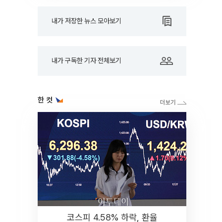
내가 저장한 뉴스 모아보기
내가 구독한 기자 전체보기
한 컷
코스피 4.58% 하락, 환율