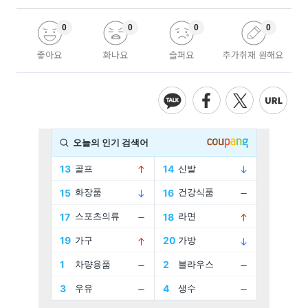
0
0
0
0
좋아요
화나요
슬퍼요
추가취재 원해요