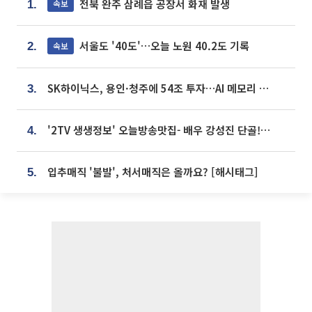
전북 완주 삼례읍 공장서 화재 발생
속보
1.
서울도 '40도'…오늘 노원 40.2도 기록
속보
2.
SK하이닉스, 용인·청주에 54조 투자…AI 메모리 생산기지 키운다
3.
'2TV 생생정보' 오늘방송맛집- 배우 강성진 단골! 쌀국수ㆍ푸팟퐁 커리 맛집 '블○○○'
4.
입추매직 '불발', 처서매직은 올까요? [해시태그]
5.