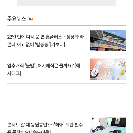
주요뉴스
22일 만에 다시 문 연 홈플러스…정상화 바
쁜데 재고 없어 ‘발동동’[가보니]
입추매직 '불발', 처서매직은 올까요? [해
시태그]
콘서트 갈 때 응원봉만?⋯'최애' 위한 필수
품 등장이오! [솔드아웃]