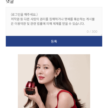
댓글
0 / 300