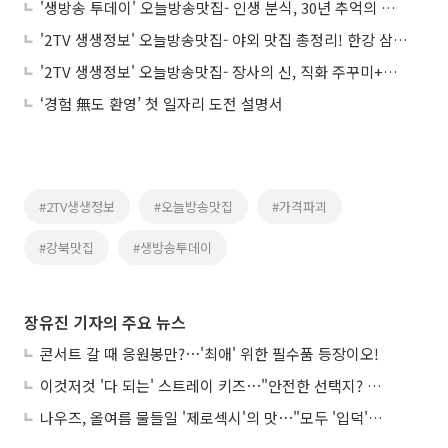
'생방송 투데이' 오늘방송맛집- 인생 분식, 30년 추억의 떡볶이 맛집 '골○'
'2TV 생생정보' 오늘방송맛집- 야외 맛집 총정리! 한강 삼겹살→노상 횟집 어디?
'2TV 생생정보' 오늘방송맛집- 장사의 신, 직화 주꾸미+피자 맛집 '화○○○'
‘경험 無도 환영’ 첫 일자리 도전 설명서
#2TV생생정보
#오늘방송맛집
#가격파괴
#강북맛집
#생방송투데이
장유진 기자의 주요 뉴스
콘서트 갈 때 응원봉만?⋯'최애' 위한 필수품 등장이오!
이것저것 '다 되는' 스트레이 키즈⋯"안전한 선택지? 도전이 재밌죠"
나우즈, 올여름 물들일 '제로섹시'의 맛⋯"모두 '입덕'시킬 것"