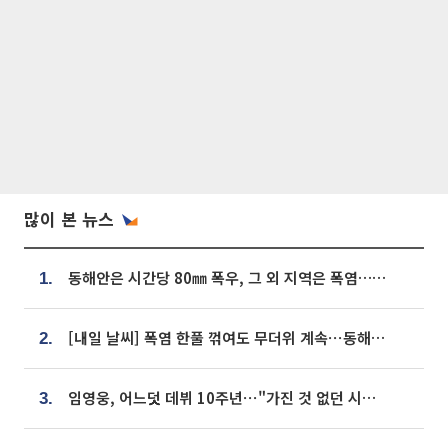
많이 본 뉴스
동해안은 시간당 80㎜ 폭우, 그 외 지역은 폭염…‘극과 극 날씨’
1.
[내일 날씨] 폭염 한풀 꺾여도 무더위 계속⋯동해안 이틀 연속 비
2.
임영웅, 어느덧 데뷔 10주년⋯"가진 것 없던 시절, 내 앞엔 20명의 팬뿐"
3.