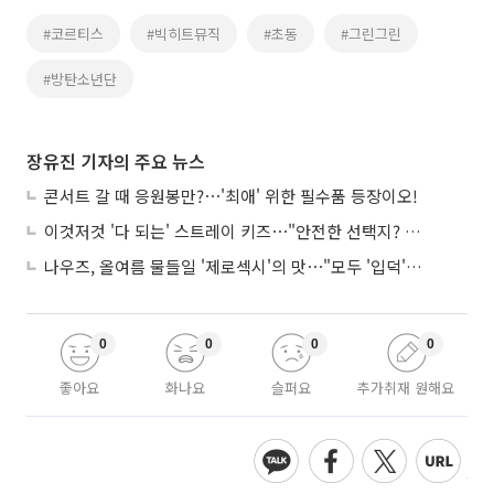
#코르티스
#빅히트뮤직
#초동
#그린그린
#방탄소년단
장유진 기자의 주요 뉴스
콘서트 갈 때 응원봉만?⋯'최애' 위한 필수품 등장이오!
이것저것 '다 되는' 스트레이 키즈⋯"안전한 선택지? 도전이 재밌죠"
나우즈, 올여름 물들일 '제로섹시'의 맛⋯"모두 '입덕'시킬 것"
0
0
0
0
좋아요
화나요
슬퍼요
추가취재 원해요