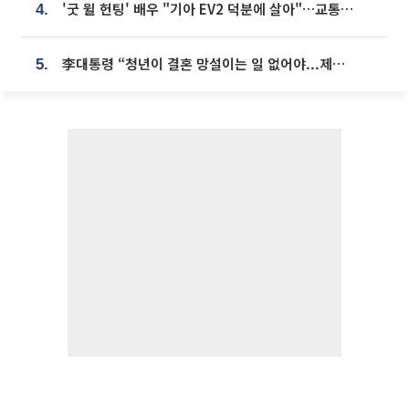
'굿 윌 헌팅' 배우 "기아 EV2 덕분에 살아"…교통사고 후 안전성 극찬
4.
李대통령 “청년이 결혼 망설이는 일 없어야...제도상 불이익 조사”
5.