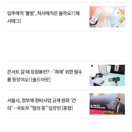
입추매직 '불발', 처서매직은 올까요? [해
시태그]
콘서트 갈 때 응원봉만?⋯'최애' 위한 필수
품 등장이오! [솔드아웃]
서울시, 정부에 정비사업 규제 완화 '건
의'⋯국토부 "협의 중" 입장만 [종합]