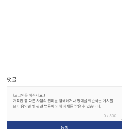
댓글
0 / 300