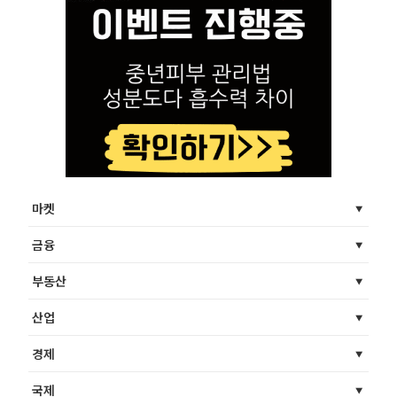
마켓
금융
부동산
산업
경제
국제