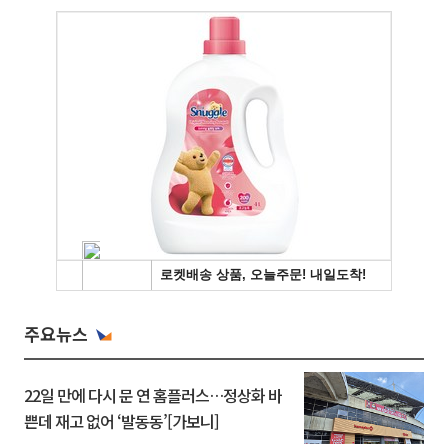
주요뉴스
22일 만에 다시 문 연 홈플러스…정상화 바
쁜데 재고 없어 ‘발동동’[가보니]