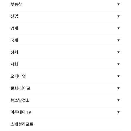
부동산
산업
경제
국제
정치
사회
오피니언
문화·라이프
뉴스발전소
이투데이TV
스페셜리포트