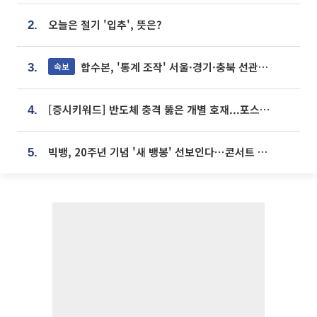
오늘은 절기 '입추', 뜻은?
2.
합수본, '통계 조작' 서울·경기·충북 선관위 등 추가 압수수색
속보
3.
[증시키워드] 반도체 충격 뚫은 개별 호재...포스코퓨처엠·에코프로·한화솔루션 '눈길'
4.
빅뱅, 20주년 기념 '새 뱅봉' 선보인다⋯콘서트 앞두고 팝업 개최
5.