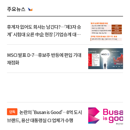
주요뉴스
후계자 없어도 회사는 남긴다?…‘제3자 승
계’ 시험대 오른 中企 현장 [기업승계 대전
환]
MSCI 발표 D-7…후보주 반등에 편입 기대
재점화
논란의 'Busan is Good'…8억 도시
단독
브랜드, 용산 대통령실 CI 업체가 수행