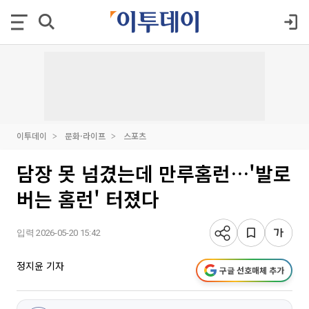
이투데이
문화·라이프
스포츠
담장 못 넘겼는데 만루홈런…'발로
버는 홈런' 터졌다
입력 2026-05-20 15:42
정지윤 기자
구글 선호매체 추가