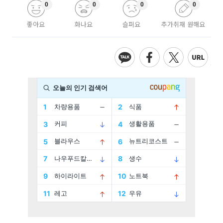
0
0
0
0
좋아요
화나요
슬퍼요
추가취재 원해요