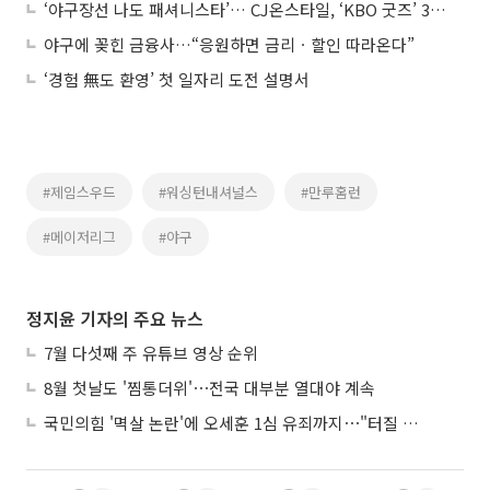
‘야구장선 나도 패셔니스타’… CJ온스타일, ‘KBO 굿즈’ 3만5000개 돌파
야구에 꽂힌 금융사…“응원하면 금리ㆍ할인 따라온다”
‘경험 無도 환영’ 첫 일자리 도전 설명서
#제임스우드
#워싱턴내셔널스
#만루홈런
#메이저리그
#야구
정지윤 기자의 주요 뉴스
7월 다섯째 주 유튜브 영상 순위
8월 첫날도 '찜통더위'⋯전국 대부분 열대야 계속
국민의힘 '멱살 논란'에 오세훈 1심 유죄까지⋯"터질 게 터졌다"