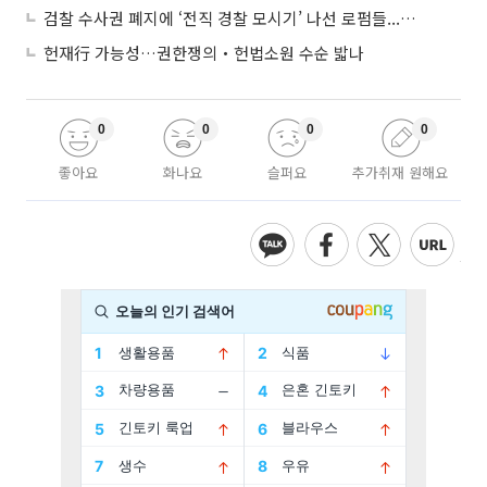
검찰 수사권 폐지에 ‘전직 경찰 모시기’ 나선 로펌들...“경찰수사 대응 강화”
헌재行 가능성…권한쟁의‧헌법소원 수순 밟나
0
0
0
0
좋아요
화나요
슬퍼요
추가취재 원해요