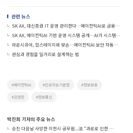
관련 뉴스
SK AX, 대신증권 IT 운영 관리한다…에이전틱AI로 금융인프라 운영 혁신
SK AX, 에이전틱AI 기반 운영 시스템 공개…AI가 시스템 장애 방지
라온시큐어, 업스테이지와 맞손…에이전틱AI 보안 자동화 플랫폼 연내 개발
관심과 경험을 일거리로 설계하는 법
#에이전틱AI
#인공지능기본법
#정보보호
#김앤장
#정보통신
박진희 기자의 주요 뉴스
승진 다음날 사망한 이천시 공무원...法 “과로로 인한 순직”