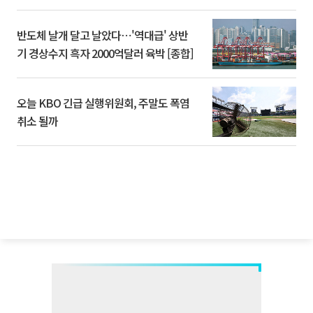
반도체 날개 달고 날았다⋯'역대급' 상반
기 경상수지 흑자 2000억달러 육박 [종합]
오늘 KBO 긴급 실행위원회, 주말도 폭염
취소 될까