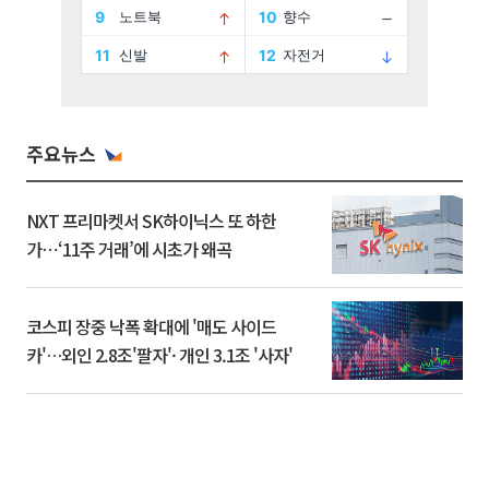
주요뉴스
NXT 프리마켓서 SK하이닉스 또 하한
가⋯‘11주 거래’에 시초가 왜곡
코스피 장중 낙폭 확대에 '매도 사이드
카'…외인 2.8조'팔자'· 개인 3.1조 '사자'