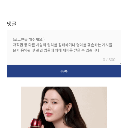
댓글
0 / 300