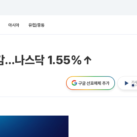
아시아
유럽/중동
마감…나스닥 1.55%↑
기사
구글 선호매체 추가