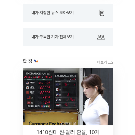
내가 저장한 뉴스 모아보기
내가 구독한 기자 전체보기
한 컷
1410원대 원·달러 환율, 10개