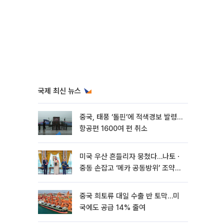
국제 최신 뉴스
중국, 태풍 ‘돌핀’에 적색경보 발령…
항공편 1600여 편 취소
미국 우산 흔들리자 뭉쳤다…나토ㆍ
중동 손잡고 ‘메카 공동방위’ 조약
체결
중국 희토류 대일 수출 반 토막…미
국에도 공급 14% 줄여