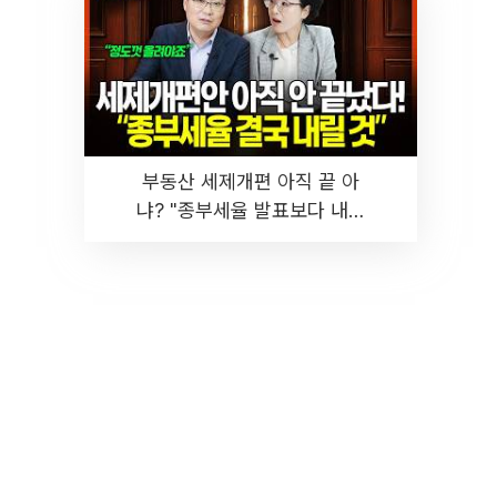
부동산 세제개편 아직 끝 아
냐? "종부세율 발표보다 내릴
것" 장기거주·양도세 전망 I 집
땅지성 I 김인만, 진미윤