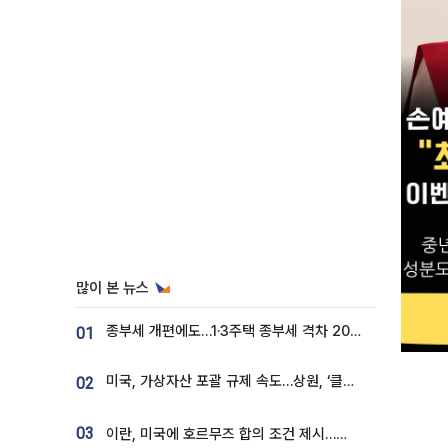
많이 본 뉴스
종부세 개편에도…1·3주택 종부세 격차 2028년부터 확대
01
미국, 가상자산 포괄 규제 속도…상원, ‘클래리티법’ 9월 절차투표 추진
02
03
이란, 미국에 호르무즈 합의 조건 제시…美 “경기 아직 안 끝나” [종합]