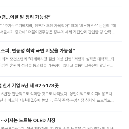
를 신설했지만, 업계에서는 세부 지원 대상에 따라 정책 효과가 크게 달라
수렴…이달 말 정리 가능성”
없어” “주가누르기방지법, 정부가 조정 가닥잡아” 황희 ‘버스하우스’ 논란에 “해
 서울시가 중요해” 더불어민주당은 정부의 세제 개편안과 관련한 당 안팎 의
에 나서겠다고 예고했다. 민주당은 8월 말 당정 조율을 거친 개편안이
스피, 변동성 최악 국면 지났을 가능성”
 만에 최저 모건스탠리 “디레버리징 절반 이상 진행” 저평가·실적은 매력적…외
든 극심한 혼란이 정점을 통과했을 가능성이 있다고 블룸버그통신이 9일 진단
가 상당 부분 정리된 데다 금융당국의 규제 강화로 고위험 상품 거래도 급감
한계기업 5년 새 62→173곳
 5년간 전반적으로 악화한 것으로 나타났다. 영업이익으로 이자비용조차
년과 비교해 지난해 2.8배 늘었다. 특히 주택·분양시장 침체와 프로젝트파
 악화가 두드러졌다. 9일 한국건설산업연구원은 ‘2025년 건설업 외감기업
격⋯커지는 노트북 OLED 시장
 공급 BOE·TCL 생산 확대하며 中 추격 속도 노트북 OLED 출하 전년 比