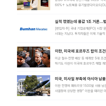
66%↑ 노트북용 유기발광다이오드(OL
운데 중국 BOE와 TCL CSOT도 생산
일 업계에 따르면 삼성
실적 꺾였는데 몸값 1조 거론…범
[편집자 주] 국내 기업공개(IPO) 시장
시대는 지났다. 투자자들은 이제 기술적
은 거시경제 불확실성 속에 실적과 성과
이란, 미국에 호르무즈 합의 조건 
미군 철수·전쟁 배상 등 재개방 5대 조건
하기도 이란이 미국에 호르무즈 해협 개
라며 조심스러운 반응을 보였다. 8일(
미국, 미사일 부족에 아시아 납
이란 전쟁에 패트리엇 1500발 사용 남
사결정에 상당한 영향” 이란을 때리던 
급에 문제가 없다고 해명했지만, 아시아