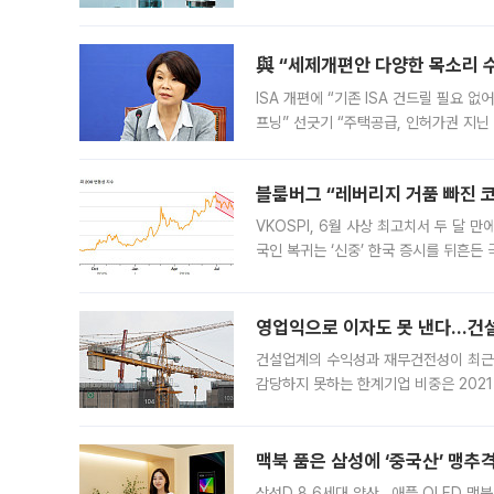
법(IRA)’으로 불리는 국내생산세액공제
與 “세제개편안 다양한 목소리 
ISA 개편에 “기존 ISA 건드릴 필요 
프닝” 선긋기 “주택공급, 인허가권 지닌
견을 수렴해 당정과 개편안에 대한 조율
블룸버그 “레버리지 거품 빠진 코
VKOSPI, 6월 사상 최고치서 두 달
국인 복귀는 ‘신중’ 한국 증시를 뒤흔
했다. 대규모 반대매매로 레버리지 투자
영업익으로 이자도 못 낸다…건설 
건설업계의 수익성과 재무건전성이 최근
감당하지 못하는 한계기업 비중은 2021
이낸싱(PF) 부담이 집중된 건축 부문의
경영
맥북 품은 삼성에 ‘중국산’ 맹추
삼성D 8.6세대 양산…애플 OLED 맥북