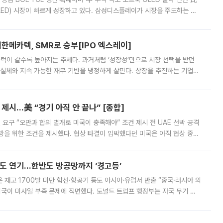
ED) 시장이 빠르게 성장하고 있다. 삼성디스플레이가 시장을 주도하는 가
 확대에 나서면서 노트북 OLED 시장을 둘러싼 경쟁이 치열해지고 있다. 9
한메카텍, SMR로 승부[IPO 엑스레이]
 문턱이 갈수록 높아지는 추세다. 과거처럼 ‘성장성’만으로 시장 선택을 받던
 실체와 지속 가능한 재무 기반을 냉정하게 살핀다. 상장을 추진하는 기업들
를 입증해야 하는 시험대에 섰다. 본지는 상장을 앞둔 기업의 기술 경쟁
제시…美 “경기 아직 안 끝나” [종합]
 요구 “오만과 합의 별개로 미국이 충족해야” 조건 제시 전 UAE 선박 공격
방을 위한 조건을 제시했다. 협상 타결이 임박했다던 미국은 아직 협상 중이
현지시간) 모하마드 바게르 졸가드르 이란 최고국가안보회의 사무총장은 타
품도 연기…한반도 방공망까지 ‘경고등’
은 재고 1700발 미만 함선·항공기 등도 아시아·유럽서 반출 “중국·러시아 의
미국이 미사일 부족 문제에 직면했다. 도널드 트럼프 행정부는 자국 무기 공
 국가들로 향하던 납품마저 연기되고 있는 것으로 전해졌다. 전문가가 중국