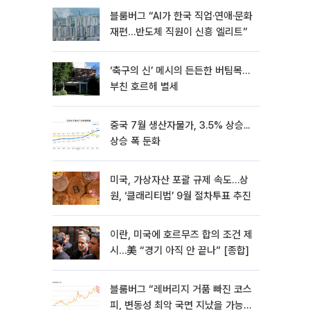
블룸버그 “AI가 한국 직업·연애·문화
재편…반도체 직원이 신흥 엘리트”
‘축구의 신’ 메시의 든든한 버팀목…
부친 호르헤 별세
중국 7월 생산자물가, 3.5% 상승...
상승 폭 둔화
미국, 가상자산 포괄 규제 속도…상
원, ‘클래리티법’ 9월 절차투표 추진
이란, 미국에 호르무즈 합의 조건 제
시…美 “경기 아직 안 끝나” [종합]
블룸버그 “레버리지 거품 빠진 코스
피, 변동성 최악 국면 지났을 가능