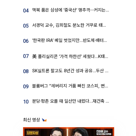
맥북 품은 삼성에 ‘중국산’ 맹추격⋯커지는 노트북 OLED 시장
04
서경덕 교수, 김희철도 분노한 거꾸로 태극기⋯"엉터리는 아냐, 아쉬울 뿐"
05
‘한국판 IRA’ 베일 벗었지만…반도체·배터리 업계 “시행령이 관건”
06
07
美 폴리실리콘 ‘가격 하한선’ 세웠다…K태양광 수혜 기대
SK실트론 팔고도 8년간 성과 공유…두산 인수대금 2.3조가 끝 아냐
08
블룸버그 “레버리지 거품 빠진 코스피, 변동성 최악 국면 지났을 가능성”
09
분당·평촌 오를 때 일산만 내렸다…재건축 기대감도 ‘무색’
10
최신 영상