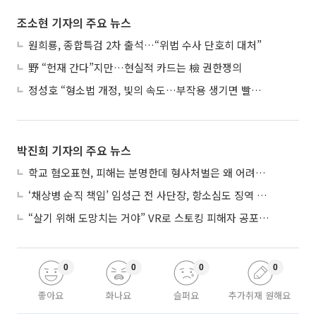
조소현 기자의 주요 뉴스
원희룡, 종합특검 2차 출석…“위법 수사 단호히 대처”
野 “헌재 간다”지만…현실적 카드는 檢 권한쟁의
정성호 “형소법 개정, 빛의 속도…부작용 생기면 빨리 고쳐야”
박진희 기자의 주요 뉴스
학교 혐오표현, 피해는 분명한데 형사처벌은 왜 어려울까?
‘채상병 순직 책임’ 임성근 전 사단장, 항소심도 징역 3년
“살기 위해 도망치는 거야” VR로 스토킹 피해자 공포 마주한 수형자들
0
0
0
0
좋아요
화나요
슬퍼요
추가취재 원해요