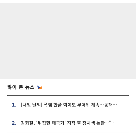
많이 본 뉴스
[내일 날씨] 폭염 한풀 꺾여도 무더위 계속⋯동해안 이틀 연속 비
1.
김희철, '뒤집힌 태극기' 지적 후 정치색 논란…"좌우 떠나 우리나라 국기"
2.