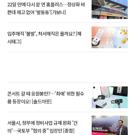
22일 만에 다시 문 연 홈플러스…정상화 바
쁜데 재고 없어 ‘발동동’[가보니]
입추매직 '불발', 처서매직은 올까요? [해
시태그]
콘서트 갈 때 응원봉만?⋯'최애' 위한 필수
품 등장이오! [솔드아웃]
서울시, 정부에 정비사업 규제 완화 '건
의'⋯국토부 "협의 중" 입장만 [종합]