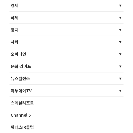
경제
국제
정치
사회
오피니언
문화·라이프
뉴스발전소
이투데이TV
스페셜리포트
Channel 5
위너스IR클럽