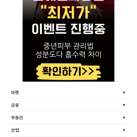
마켓
금융
부동산
산업