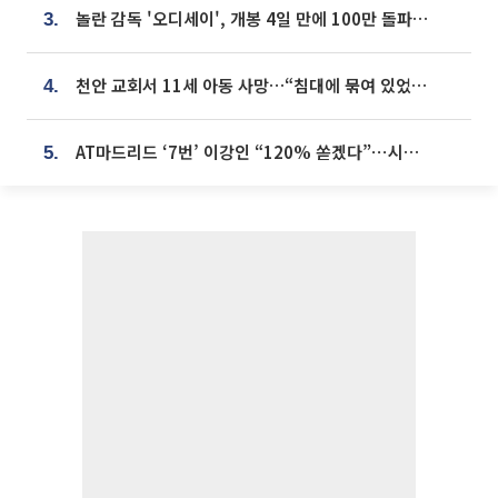
놀란 감독 '오디세이', 개봉 4일 만에 100만 돌파⋯'왕사남' 보다 빠르다
3.
천안 교회서 11세 아동 사망…“침대에 묶여 있었다” 진술 확보
4.
AT마드리드 ‘7번’ 이강인 “120% 쏟겠다”⋯시메오네 감독 “필요한 선수”
5.