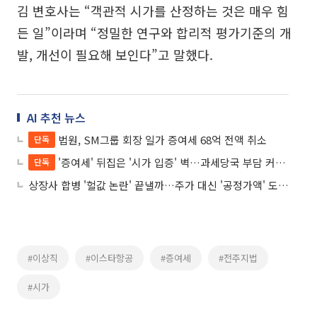
김 변호사는 “객관적 시가를 산정하는 것은 매우 힘
든 일”이라며 “정밀한 연구와 합리적 평가기준의 개
발, 개선이 필요해 보인다”고 말했다.
AI 추천 뉴스
법원, SM그룹 회장 일가 증여세 68억 전액 취소
단독
'증여세' 뒤집은 '시가 입증' 벽…과세당국 부담 커진다
단독
상장사 합병 '헐값 논란' 끝낼까…주가 대신 '공정가액' 도입 자본시장법, 정무위 통과
#이상직
#이스타항공
#증여세
#전주지법
#시가