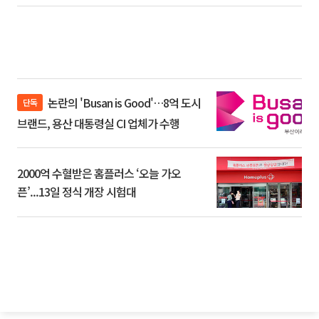
논란의 'Busan is Good'…8억 도시
단독
브랜드, 용산 대통령실 CI 업체가 수행
2000억 수혈받은 홈플러스 ‘오늘 가오
픈’...13일 정식 개장 시험대