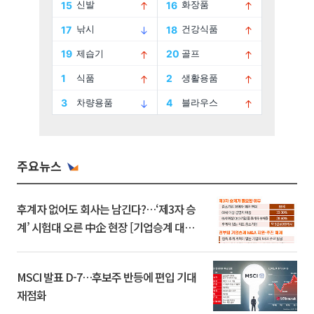
주요뉴스
후계자 없어도 회사는 남긴다?…‘제3자 승
계’ 시험대 오른 中企 현장 [기업승계 대전
환]
MSCI 발표 D-7…후보주 반등에 편입 기대
재점화