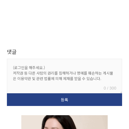
댓글
0 / 300