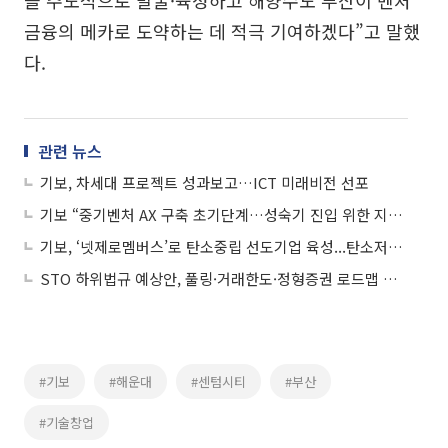
을 주도적으로 발굴·육성하고 해양수도 부산이 벤처
금융의 메카로 도약하는 데 적극 기여하겠다”고 말했
다.
관련 뉴스
기보, 차세대 프로젝트 성과보고…ICT 미래비전 선포
기보 “중기벤처 AX 구축 초기단계…성숙기 진입 위한 지원 필요”
기보, ‘넷제로멤버스’로 탄소중립 선도기업 육성...탄소저감 기여 '엘파워텍' 선정
STO 하위법규 예상안, 풀링·거래한도·정형증권 로드맵 제시
#기보
#해운대
#센텀시티
#부산
#기술창업