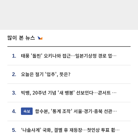
많이 본 뉴스
태풍 '돌핀' 오키나와 접근…일본기상청 경로 업데이트
1.
오늘은 절기 '입추', 뜻은?
2.
빅뱅, 20주년 기념 '새 뱅봉' 선보인다⋯콘서트 앞두고 팝업 개최
3.
합수본, '통계 조작' 서울·경기·충북 선관위 등 추가 압수수색
속보
4.
‘나솔사계’ 국화, 결별 후 재등장⋯첫인상 투표 휩쓸고 ‘인기녀’ 등극
5.