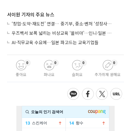
서이원 기자의 주요 뉴스
‘창업-도약-재도전’ 연결… 중기부, 중소·벤처 ‘성장사다리’ 짓는다
우즈벡서 보폭 넓히는 비상교육 ‘올비아’…인니·일본 진출 타진
AI·직무교육 수요에…일본 파고드는 교육기업들
0
0
0
0
좋아요
화나요
슬퍼요
추가취재 원해요