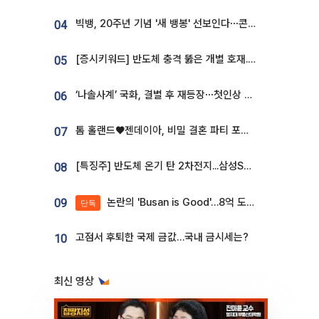
빅뱅, 20주년 기념 '새 뱅봉' 선보인다⋯콘서트 앞두고 팝업 개최
04
[증시키워드] 반도체 충격 뚫은 개별 호재...포스코퓨처엠·에코프로·한화솔루션 '눈길'
05
‘나솔사계’ 국화, 결별 후 재등장⋯첫인상 투표 휩쓸고 ‘인기녀’ 등극
06
톰 홀랜드♥젠데이아, 비밀 결혼 파티 포착⋯호텔 대관비만 9억
07
[특징주] 반도체 온기 탄 2차전지...삼성SDI, 장 초반 7% 넘게 껑충
08
논란의 'Busan is Good'…8억 도시브랜드, 용산 대통령실 CI 업체가 수행
09
단독
고점서 후퇴한 국제 금값…국내 금시세는?
10
최신 영상