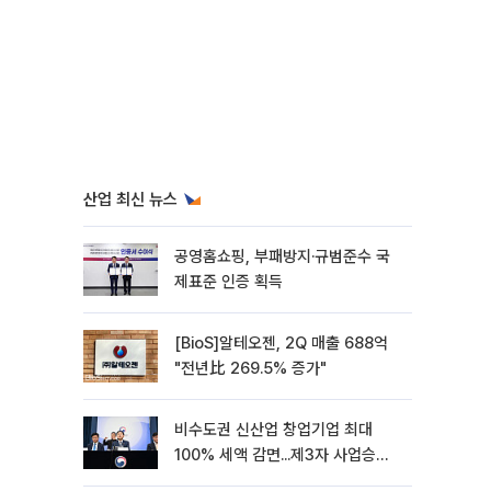
산업 최신 뉴스
공영홈쇼핑, 부패방지·규범준수 국
제표준 인증 획득
[BioS]알테오젠, 2Q 매출 688억
"전년比 269.5% 증가"
비수도권 신산업 창업기업 최대
100% 세액 감면...제3자 사업승계
특례 도입