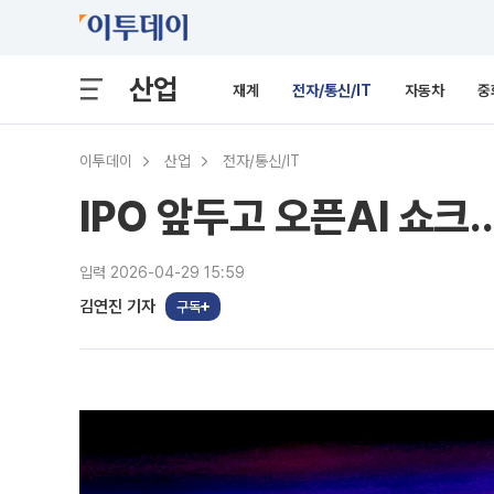
산업
재계
전자/통신/IT
자동차
중
이투데이
산업
전자/통신/IT
IPO 앞두고 오픈AI 쇼크
입력 2026-04-29 15:59
김연진 기자
구독