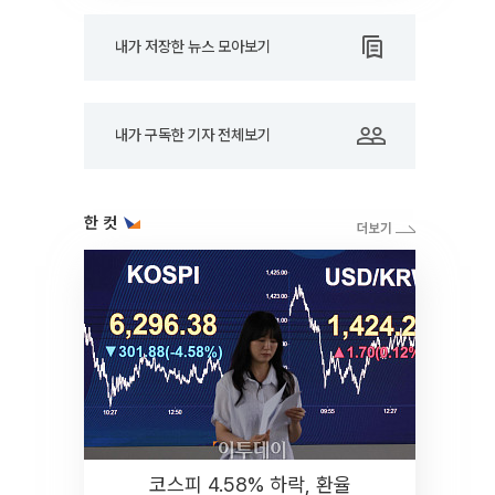
내가 저장한 뉴스 모아보기
내가 구독한 기자 전체보기
한 컷
코스피 4.58% 하락, 환율