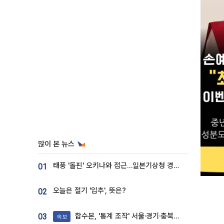
많이 본 뉴스
태풍 '돌핀' 오키나와 접근…일본기상청 경로 업데이트
01
오늘은 절기 '입추', 뜻은?
02
합수본, '통계 조작' 서울·경기·충북 선관위 등 추가 압수수색
03
속보