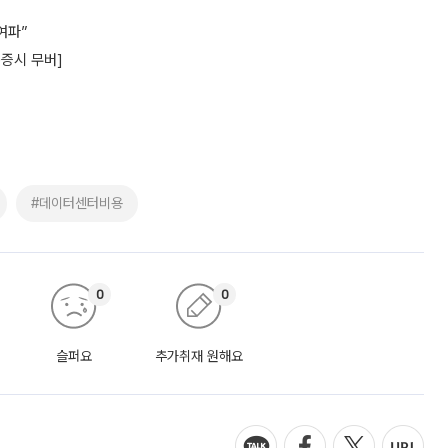
여파”
욕증시 무버]
#데이터센터비용
0
0
슬퍼요
추가취재 원해요