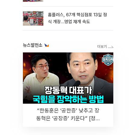
홈플러스, 67개 핵심점포 13일 정
식 개장…영업 재개 속도
뉴스발전소
“한동훈은 ‘공한증’ 낮추고 장
동혁은 ‘공장증’ 키운다” [정치
대학]