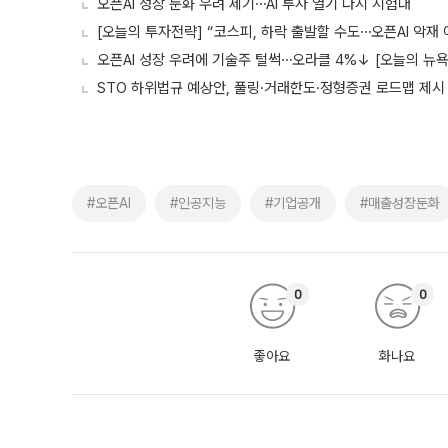
오픈AI 성장 둔화 우려 제기⋯AI 투자 열기 다시 시험대
[오늘의 투자전략] “코스피, 하락 출발할 수도⋯오픈AI 악재 
오픈AI 성장 우려에 기술주 털썩⋯오라클 4%↓ [오늘의 뉴
STO 하위법규 예상안, 풀링·거래한도·정형증권 로드맵 제시
#오픈AI
#인공지능
#기업공개
#매출성장둔화
0
0
좋아요
화나요