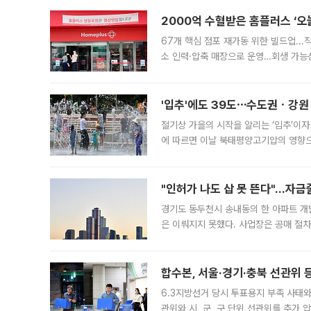
2000억 수혈받은 홈플러스 ‘오늘
67개 핵심 점포 재가동 위한 빌드업..
소 인력·압축 매장으로 운영…회생 가능성
영업을 시작한다. 핵심 점포 67개에는 
'입추'에도 39도⋯수도권ㆍ강원
절기상 가을의 시작을 알리는 ‘입추’이자
에 따르면 이날 북태평양고기압의 영향으
도, 낮 최고기온은 31~39도로, 전국
"인허가 나도 삽 못 뜬다"…자금
경기도 동두천시 송내동의 한 아파트 개
은 이뤄지지 못했다. 사업장은 공매 절차
3차 공매까지 진행됐으나 모두 유찰됐다.
후
합수본, 서울·경기·충북 선관위 등
6.3지방선거 당시 투표용지 부족 사태
관위와 시, 군, 구 단위 선관위를 추가