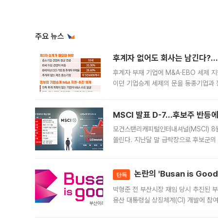
주요 뉴스
후계자 없어도 회사는 남긴다?…‘
후계자 부재 기업에 M&A·EBO 세제 
이던 기업승계 세제의 문을 동종기업과 
대신 M&A나 임직원 인수(EBO)를 통
늘
MSCI 발표 D-7…후보주 반등
모건스탠리캐피털인터내셔널(MSCI) 8
쏠린다. 지난달 말 급락장으로 후보군의
가능성과 지수 추종 자금 유입 기대가 
논란의 'Busan is Go
단독
박형준 전 부산시장 재임 당시 추진된 부산
용산 대통령실 상징체계(CI) 개발에 참
도시브랜드 사업이 공개 이후 시민 공감