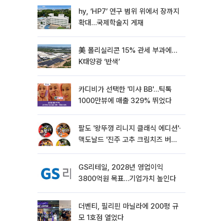
hy, ‘HP7’ 연구 범위 위에서 장까지
확대…국제학술지 게재
美 폴리실리콘 15% 관세 부과에…
K태양광 ‘반색’
카디비가 선택한 '미샤 BB'…틱톡
1000만뷰에 매출 329% 뛰었다
팔도 '왕뚜껑 리니지 클래식 에디션'·
맥도날드 '진주 고추 크림치즈 버거'
외[나왔다 신상]
GS리테일, 2028년 영업이익
3800억원 목표…기업가치 높인다
더벤티, 필리핀 마닐라에 200평 규
모 1호점 열었다