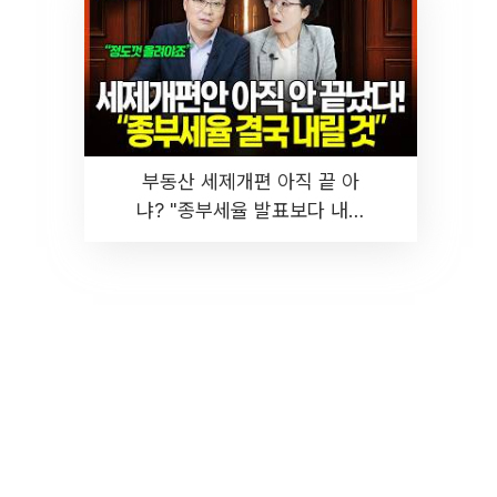
부동산 세제개편 아직 끝 아
냐? "종부세율 발표보다 내릴
것" 장기거주·양도세 전망 I 집
땅지성 I 김인만, 진미윤