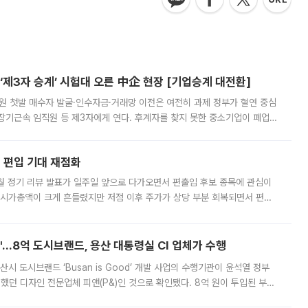
제3자 승계’ 시험대 오른 中企 현장 [기업승계 대전환]
지원 첫발 매수자 발굴·인수자금·거래망 이전은 여전히 과제 정부가 혈연 중심
장기근속 임직원 등 제3자에게 연다. 후계자를 찾지 못한 중소기업이 폐업
해 기술과 일자리를 남기도록 하겠다는 취지다. 다만 세금 감면만으로 거래를
에 편입 기대 재점화
월 정기 리뷰 발표가 일주일 앞으로 다가오면서 편출입 후보 종목에 관심이
 시가총액이 크게 흔들렸지만 저점 이후 주가가 상당 부분 회복되면서 편입
다시 부각되고 있다. 7일 금융투자업계에 따르면 MSCI는 한국시간으로 오는
od'…8억 도시브랜드, 용산 대통령실 CI 업체가 수행
시 도시브랜드 ‘Busan is Good’ 개발 사업의 수행기관이 윤석열 정부
여했던 디자인 전문업체 피앤(P&)인 것으로 확인됐다. 8억 원이 투입된 부산
 부족과 디자인 정체성 논란에 휩싸였던 만큼, 사업 선정 과정과 결과물에