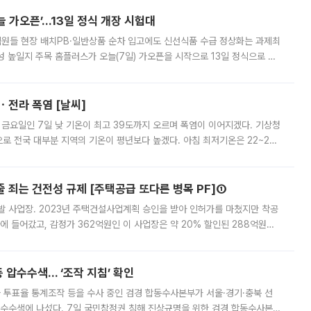
 가오픈’...13일 정식 개장 시험대
.직원들 현장 배치PB·일반상품 순차 입고에도 신선식품 수급 정상화는 과제최
 높일지 주목 홈플러스가 오늘(7일) 가오픈을 시작으로 13일 정식으로 재
직원들이 현장 배치되고, PB 상품과 함께 일반 상품 납품도 순차적으로 진행
ㆍ전라 폭염 [날씨]
 금요일인 7일 낮 기온이 최고 39도까지 오르며 폭염이 이어지겠다. 기상청
로 전국 대부분 지역의 기온이 평년보다 높겠다. 아침 최저기온은 22~27
 대부분 지역에 폭염특보가 발효된 가운데 최고체감온도는 35도 안팎까지 올라
줄 죄는 건전성 규제 [주택공급 또다른 병목 PF]①
발 사업장. 2023년 주택건설사업계획 승인을 받아 인허가를 마쳤지만 착공
에 들어갔고, 감정가 362억원인 이 사업장은 약 20% 할인된 288억원에
 현재는 4차 공매를 위한 조건 협의가 진행 중이다. 수도권의 주요 주거 배
 압수수색… ‘조작 지침’ 확인
와 투표율 통계조작 등을 수사 중인 검경 합동수사본부가 서울·경기·충북 선
 압수수색에 나섰다. 7일 국민참정권 침해 진상규명을 위한 검경 합동수사본