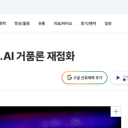
화학
항공/물류
유통
의료/바이오
중기/벤처
일반
…AI 거품론 재점화
기사
구글 선호매체 추가