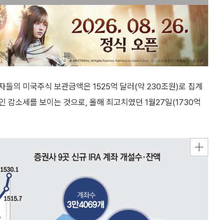
들의 미국주식 보관금액은 1525억 달러(약 230조원)로 집계
인 감소세를 보이는 것으로, 올해 최고치였던 1월27일(1730억