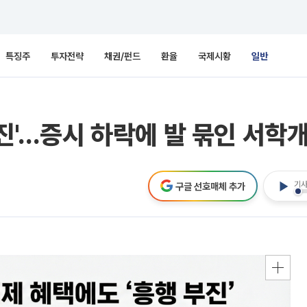
특징주
투자전략
채권/펀드
환율
국제시황
일반
부진'…증시 하락에 발 묶인 서학
기사
구글 선호매체 추가