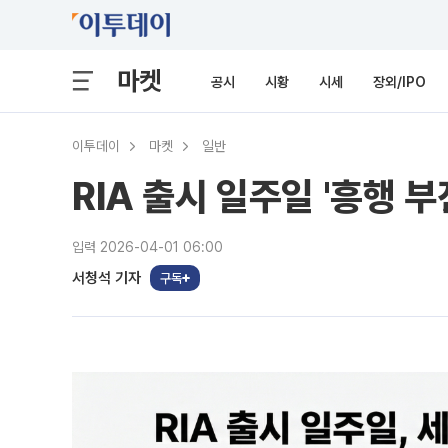
마켓
공시
시황
시세
장외/IPO
이투데이
마켓
일반
RIA 출시 일주일 '흥행 
입력 2026-04-01 06:00
서청석 기자
구독