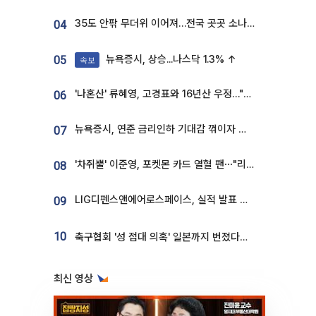
35도 안팎 무더위 이어져…전국 곳곳 소나기 [오늘 날씨]
04
뉴욕증시, 상승...나스닥 1.3% ↑
05
속보
'나혼산' 류혜영, 고경표와 16년산 우정…"자취방서 부모님과 마주쳐"
06
뉴욕증시, 연준 금리인하 기대감 꺾이자 상승...S&P500 사상 최고치 [종합]
07
'차쥐뿔' 이준영, 포켓몬 카드 열혈 팬⋯"리셀러 처단할 것"
08
LIG디펜스앤에어로스페이스, 실적 발표 후 급락→반등⋯증권가 “28년까지 튼튼”
09
10
축구협회 '성 접대 의혹' 일본까지 번졌다…日 심판 실명 공개
최신 영상