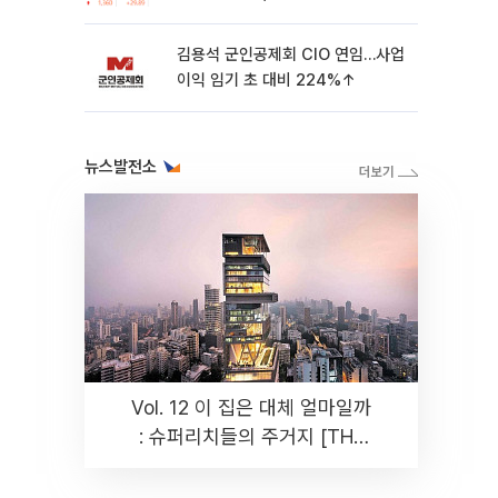
가’⋯M&A 훈풍 분 증시
김용석 군인공제회 CIO 연임…사업
이익 임기 초 대비 224%↑
뉴스발전소
Vol. 12 이 집은 대체 얼마일까
: 슈퍼리치들의 주거지 [THE
RARE]