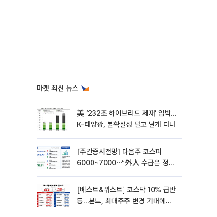
마켓 최신 뉴스
美 ‘232조 하이브리드 제재’ 임박…
K-태양광, 불확실성 털고 날개 다나
[주간증시전망] 다음주 코스피
6000~7000⋯“外人 수급은 정책
이 변수”
[베스트&워스트] 코스닥 10% 급반
등…본느, 최대주주 변경 기대에
270% 폭등