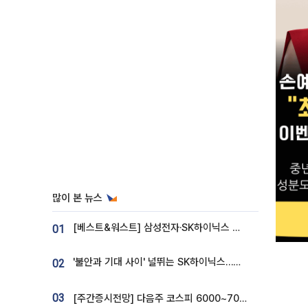
많이 본 뉴스
[베스트&워스트] 삼성전자·SK하이닉스 밀린 한 주…상상인증권은 85% 급등
01
'불안과 기대 사이' 널뛰는 SK하이닉스…증권가 "HBM4·LTA 기반 펀터멘털 견고"
02
03
[주간증시전망] 다음주 코스피 6000~7000⋯“外人 수급은 정책이 변수”