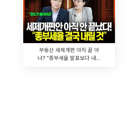
부동산 세제개편 아직 끝 아
냐? "종부세율 발표보다 내릴
것" 장기거주·양도세 전망 I 집
땅지성 I 김인만, 진미윤