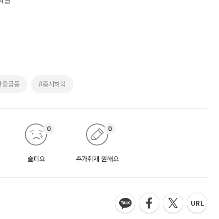
 치열
환율급등
#증시하락
0
0
슬퍼요
추가취재 원해요