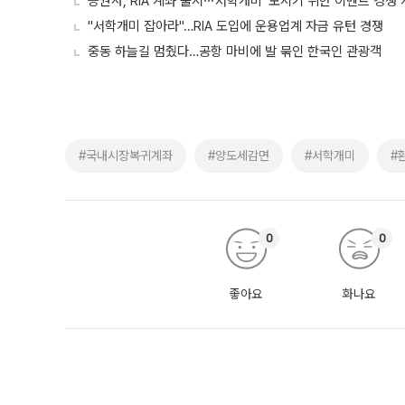
증권사, RIA 계좌 출시⋯‘서학개미’ 모시기 위한 이벤트 경쟁
"서학개미 잡아라"…RIA 도입에 운용업계 자금 유턴 경쟁
중동 하늘길 멈췄다…공항 마비에 발 묶인 한국인 관광객
#국내시장복귀계좌
#양도세감면
#서학개미
#
0
0
좋아요
화나요