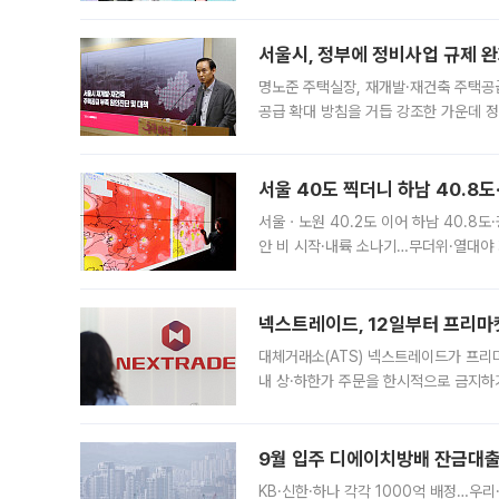
어디일까요? 아이돌 콘서트 시작을 기다
서울시, 정부에 정비사업 규제 완화
명노준 주택실장, 재개발·재건축 주택공
공급 확대 방침을 거듭 강조한 가운데 정
면 반박하고 나섰다. 명노준 서울시 주택
서울 40도 찍더니 하남 40.8도
서울ㆍ노원 40.2도 이어 하남 40.8도
안 비 시작·내륙 소나기…무더위·열대야 
에서도 40도를 웃도는 기온이 관측됐다
의 극심한
넥스트레이드, 12일부터 프리마
대체거래소(ATS) 넥스트레이드가 프리
내 상·하한가 주문을 한시적으로 금지하
가 체결 사례와 관련해 설명자료를 내고
9월 입주 디에이치방배 잔금대출
KB·신한·하나 각각 1000억 배정…우