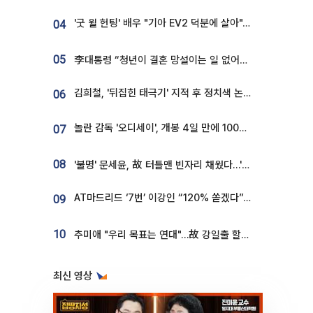
'굿 윌 헌팅' 배우 "기아 EV2 덕분에 살아"…교통사고 후 안전성 극찬
04
05
李대통령 “청년이 결혼 망설이는 일 없어야...제도상 불이익 조사”
김희철, '뒤집힌 태극기' 지적 후 정치색 논란…"좌우 떠나 우리나라 국기"
06
놀란 감독 '오디세이', 개봉 4일 만에 100만 돌파⋯'왕사남' 보다 빠르다
07
08
'불명' 문세윤, 故 터틀맨 빈자리 채웠다…'거북이' 눈물의 최종 우승
AT마드리드 ‘7번’ 이강인 “120% 쏟겠다”⋯시메오네 감독 “필요한 선수”
09
10
추미애 "우리 목표는 연대"…故 강일출 할머니 흉상 제막
최신 영상