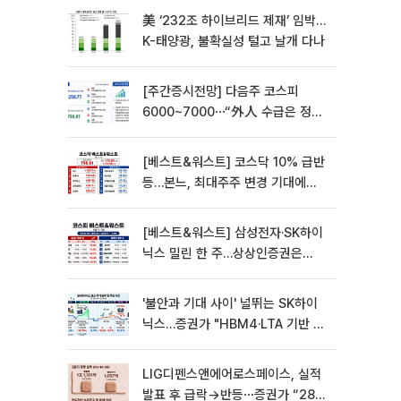
美 ‘232조 하이브리드 제재’ 임박…
K-태양광, 불확실성 털고 날개 다나
[주간증시전망] 다음주 코스피
6000~7000⋯“外人 수급은 정책
이 변수”
[베스트&워스트] 코스닥 10% 급반
등…본느, 최대주주 변경 기대에
270% 폭등
[베스트&워스트] 삼성전자·SK하이
닉스 밀린 한 주…상상인증권은
85% 급등
'불안과 기대 사이' 널뛰는 SK하이
닉스…증권가 "HBM4·LTA 기반 펀
터멘털 견고"
LIG디펜스앤에어로스페이스, 실적
발표 후 급락→반등⋯증권가 “28년