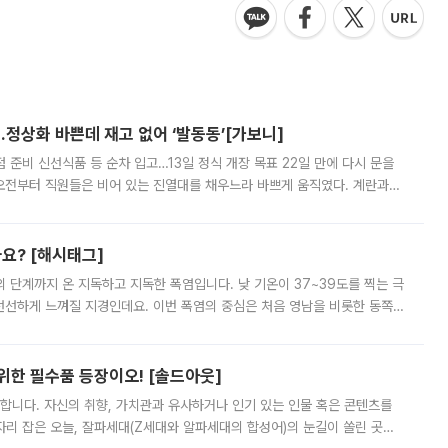
…정상화 바쁜데 재고 없어 ‘발동동’[가보니]
준비 신선식품 등 순차 입고…13일 정식 개장 목표 22일 만에 다시 문을
오전부터 직원들은 비어 있는 진열대를 채우느라 바쁘게 움직였다. 계란과
리를 잡기 시작했지만, 매장 곳곳엔 여전히 텅 빈 매대가 먼저 눈에 들어왔
까요? [해시태그]
’의 단계까지 온 지독하고 지독한 폭염입니다. 낮 기온이 37~39도를 찍는 극
 선선하게 느껴질 지경인데요. 이번 폭염의 중심은 처음 영남을 비롯한 동쪽
 북서풍이 산맥을 넘어 영남 쪽으로 내려오면서 뜨겁고 건조해졌는데요.
 위한 필수품 등장이오! [솔드아웃]
합니다. 자신의 취향, 가치관과 유사하거나 인기 있는 인물 혹은 콘텐츠를
'가 자리 잡은 오늘, 잘파세대(Z세대와 알파세대의 합성어)의 눈길이 쏠린 곳은