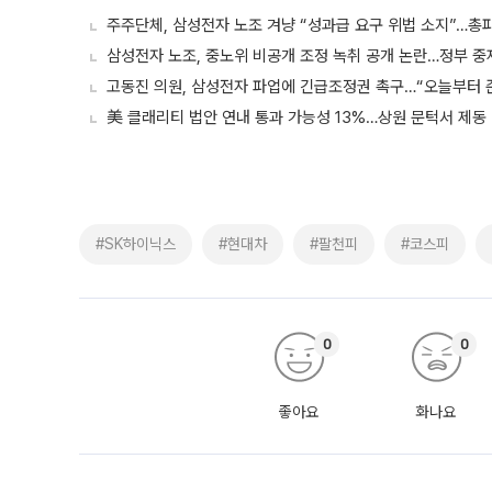
주주단체, 삼성전자 노조 겨냥 “성과급 요구 위법 소지”…총
삼성전자 노조, 중노위 비공개 조정 녹취 공개 논란…정부 중
고동진 의원, 삼성전자 파업에 긴급조정권 촉구…“오늘부터 
美 클래리티 법안 연내 통과 가능성 13%…상원 문턱서 제동
#SK하이닉스
#현대차
#팔천피
#코스피
0
0
좋아요
화나요