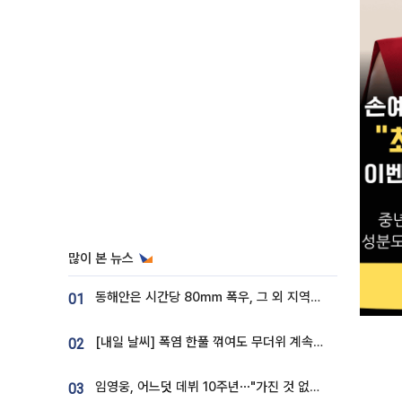
많이 본 뉴스
동해안은 시간당 80㎜ 폭우, 그 외 지역은 폭염…‘극과 극 날씨’
01
[내일 날씨] 폭염 한풀 꺾여도 무더위 계속⋯동해안 이틀 연속 비
02
임영웅, 어느덧 데뷔 10주년⋯"가진 것 없던 시절, 내 앞엔 20명의 팬뿐"
03