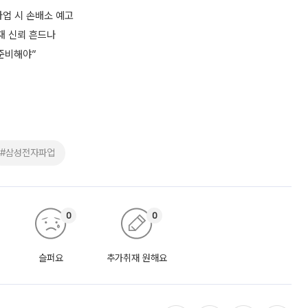
파업 시 손배소 예고
재 신뢰 흔드나
준비해야”
#삼성전자파업
0
0
슬퍼요
추가취재 원해요