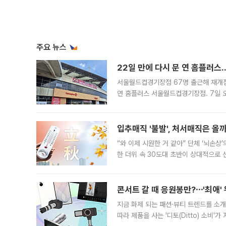
주요 뉴스
22일 만에 다시 문 연 홈플러스
서울월드컵경기장점 67명 출근해 재개점 
연 홈플러스 서울월드컵경기장점. 7일 
우유, 과일 같은 신선식품이 차근차근 자
입추매직 '불발', 처서매직은 올
“와 이제 시원한 거 같아” 단체 ‘뇌손상
한 더위 속 30도대 초반이 상대적으로
지역에 있었습니다. 7월 말에는 서풍과
콘서트 갈 때 응원봉만?⋯'최애'
지금 화제 되는 패션·뷰티 트렌드를 소개
따라 제품을 사는 '디토(Ditto) 소비