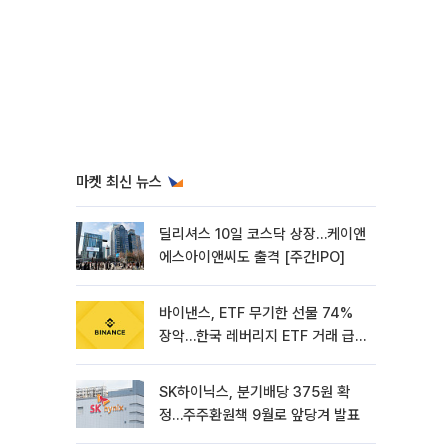
마켓 최신 뉴스
딜리셔스 10일 코스닥 상장…케이앤
에스아이앤씨도 출격 [주간IPO]
바이낸스, ETF 무기한 선물 74%
장악…한국 레버리지 ETF 거래 급
증 [e가상자산]
SK하이닉스, 분기배당 375원 확
정…주주환원책 9월로 앞당겨 발표