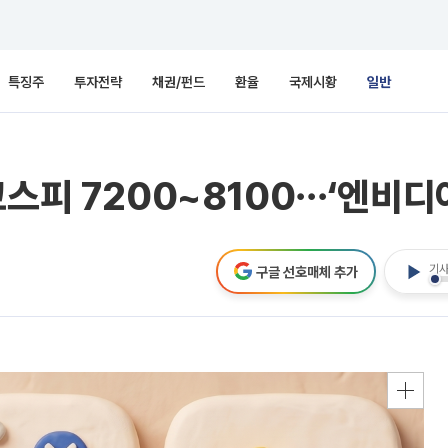
특징주
투자전략
채권/펀드
환율
국제시황
일반
코스피 7200~8100⋯‘엔비디
기사
구글 선호매체 추가