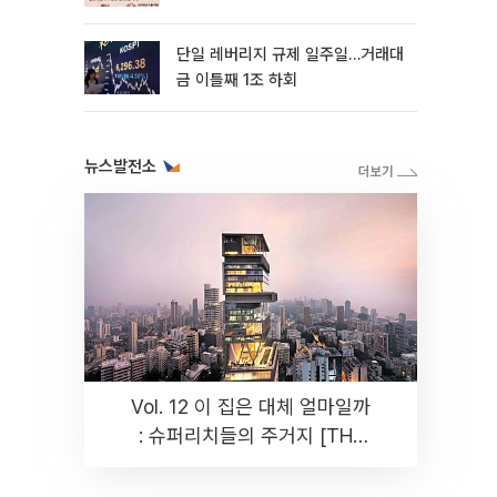
까지 튼튼”
단일 레버리지 규제 일주일…거래대
금 이틀째 1조 하회
뉴스발전소
Vol. 12 이 집은 대체 얼마일까
: 슈퍼리치들의 주거지 [THE
RARE]