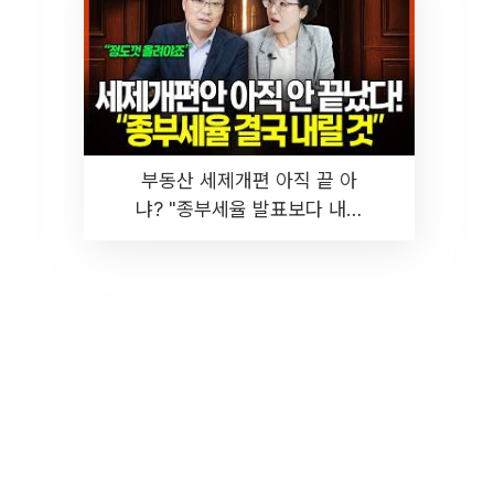
부동산 세제개편 아직 끝 아
냐? "종부세율 발표보다 내릴
것" 장기거주·양도세 전망 I 집
땅지성 I 김인만, 진미윤