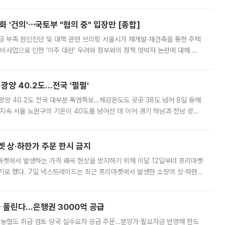
리는 공연장. 응원봉만큼이나 눈에 띄는 게 있습니다. 공연이 시작되기
 '건의'⋯국토부 "협의 중" 입장만 [종합]
급 부족 원인진단 및 대책 관련 브리핑 서울시가 재개발·재건축을 통한 주택
비사업으로 인한 '이주 대란' 우려와 정부와의 정책 엇박자 논란에 대해 정
실장은 2031년까지 31만 가구 착공 목표에 차질이 없다는 입장이나,
·광양 40.2도…전국 '펄펄'
·광양 40.2도 전국 대부분 폭염특보…체감온도도 곳곳 38도 넘어 8일 동해
지속 서울 노원구의 기온이 40도를 넘어선 데 이어 경기 하남과 전남 광양
. 전국 대부분 지역에 폭염특보가 내려진 가운데 곳곳에서 39~40도 안팎
켓 상·하한가 주문 한시 금지
마켓에서 발생하는 가격 왜곡 현상을 방지하기 위해 이달 12일부터 프리마켓
기로 했다. 7일 넥스트레이드는 최근 프리마켓에서 발생한 소량의 상·하한
, 주문 오류로 인한 가격 급등락을 최소화하기 위한 비상 대응방안을 발표
 풀린다…은행권 3000억 공급
리·농협도 취급 검토 당국 실수요자 공급 주문…분양가·필요자금 반영해 한도