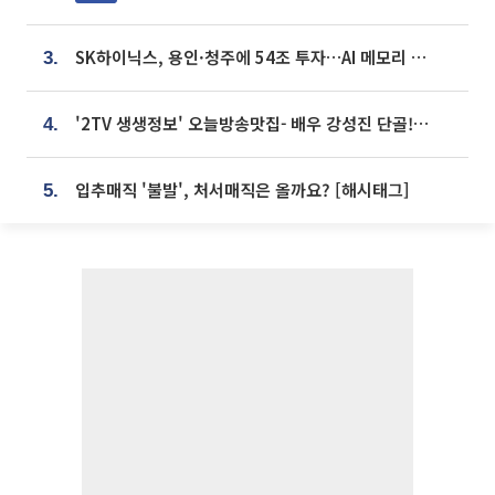
SK하이닉스, 용인·청주에 54조 투자…AI 메모리 생산기지 키운다
3.
'2TV 생생정보' 오늘방송맛집- 배우 강성진 단골! 쌀국수ㆍ푸팟퐁 커리 맛집 '블○○○'
4.
입추매직 '불발', 처서매직은 올까요? [해시태그]
5.