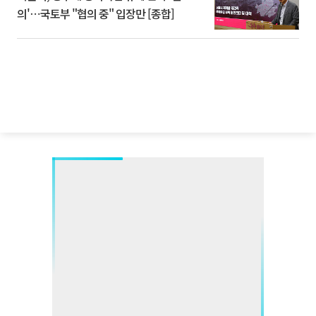
의'⋯국토부 "협의 중" 입장만 [종합]