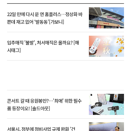
22일 만에 다시 문 연 홈플러스…정상화 바
쁜데 재고 없어 ‘발동동’[가보니]
입추매직 '불발', 처서매직은 올까요? [해
시태그]
콘서트 갈 때 응원봉만?⋯'최애' 위한 필수
품 등장이오! [솔드아웃]
서울시, 정부에 정비사업 규제 완화 '건