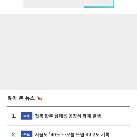
많이 본 뉴스
전북 완주 삼례읍 공장서 화재 발생
속보
1.
서울도 '40도'…오늘 노원 40.2도 기록
속보
2.