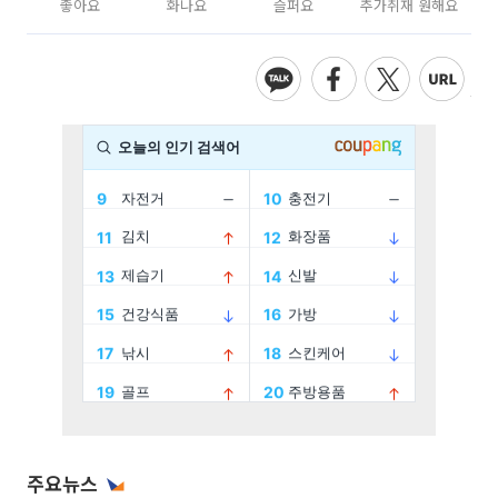
좋아요
화나요
슬퍼요
추가취재 원해요
주요뉴스