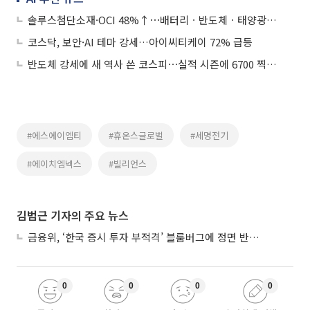
솔루스첨단소재·OCI 48%↑⋯배터리ㆍ반도체ㆍ태양광株 질주
코스닥, 보안·AI 테마 강세…아이씨티케이 72% 급등
반도체 강세에 새 역사 쓴 코스피⋯실적 시즌에 6700 찍을까
#에스에이엠티
#휴온스글로벌
#세명전기
#에이치엠넥스
#빌리언스
김범근 기자의 주요 뉴스
금융위, ‘한국 증시 투자 부적격’ 블룸버그에 정면 반박…“근거 불분명”
0
0
0
0