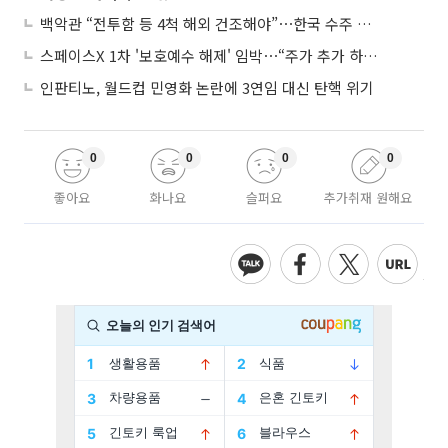
백악관 “전투함 등 4척 해외 건조해야”⋯한국 수주 기대
스페이스X 1차 '보호예수 해제' 임박⋯“주가 추가 하락 가능성”
인판티노, 월드컵 민영화 논란에 3연임 대신 탄핵 위기
0
0
0
0
좋아요
화나요
슬퍼요
추가취재 원해요