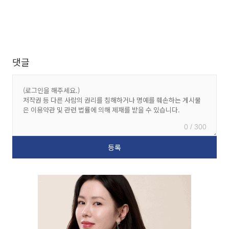
댓글
0 / 300