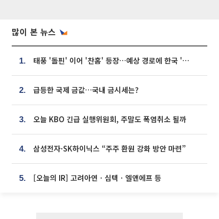
많이 본 뉴스
태풍 '돌핀' 이어 '찬홈' 등장…예상 경로에 한국 '한숨'
1.
급등한 국제 금값…국내 금시세는?
2.
오늘 KBO 긴급 실행위원회, 주말도 폭염취소 될까
3.
삼성전자·SK하이닉스 “주주 환원 강화 방안 마련”
4.
[오늘의 IR] 고려아연ㆍ심텍ㆍ엘앤에프 등
5.