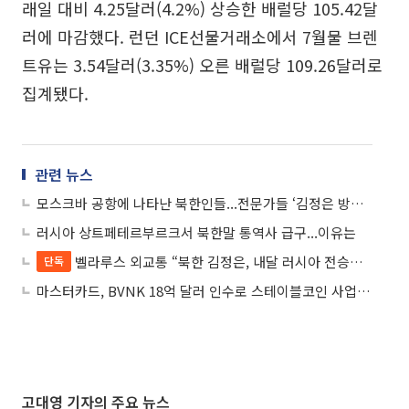
래일 대비 4.25달러(4.2%) 상승한 배럴당 105.42달
러에 마감했다. 런던 ICE선물거래소에서 7월물 브렌
트유는 3.54달러(3.35%) 오른 배럴당 109.26달러로
집계됐다.
관련 뉴스
모스크바 공항에 나타난 북한인들...전문가들 ‘김정은 방러·외화벌이’ 의견분분
러시아 상트페테르부르크서 북한말 통역사 급구...이유는
벨라루스 외교통 “북한 김정은, 내달 러시아 전승절 참석 가능성”
단독
마스터카드, BVNK 18억 달러 인수로 스테이블코인 사업 본격 확장
고대영 기자의 주요 뉴스