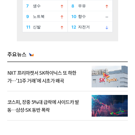
주요뉴스
NXT 프리마켓서 SK하이닉스 또 하한
가⋯‘11주 거래’에 시초가 왜곡
코스피, 장중 5%대 급락에 사이드카 발
동…삼성·SK 동반 폭락