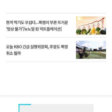
한끼 먹기도 무섭다...폭염이 부른 뜨거운
‘밥상 물가’[뉴노멀 된 히트플레이션]
오늘 KBO 긴급 실행위원회, 주말도 폭염
취소 될까