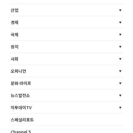
산업
경제
국제
정치
사회
오피니언
문화·라이프
뉴스발전소
이투데이TV
스페셜리포트
Channel 5