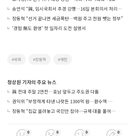
송언석 “與, 임시국회서 추경 강행…16일 본회의서 처리해야”
장동혁 “선거 끝나면 세금폭탄…백원 주고 천원 뺏는 정부”
‘경험 無도 환영’ 첫 일자리 도전 설명서
#국회
#장동혁
#개헌
정상원 기자의 주요 뉴스
與 전대 주말 2연전…호남 앞두고 주도권 다툼
권익위 "부정하게 타낸 나랏돈 1300억 원…환수액 역대 최대"
장동혁 “집값 올려놓고 국민만 잡아⋯규제·대출 풀어야”
0
0
0
0