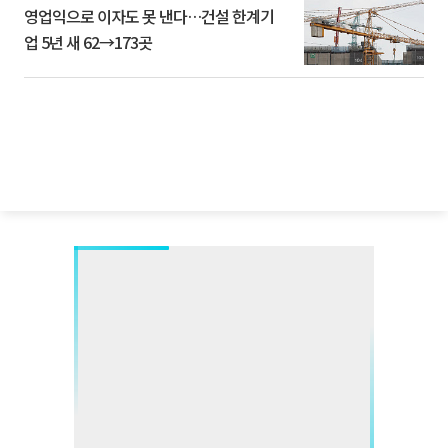
영업익으로 이자도 못 낸다…건설 한계기
업 5년 새 62→173곳