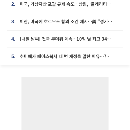
미국, 가상자산 포괄 규제 속도…상원, ‘클래리티법’ 9월 절차투표 추진
2.
이란, 미국에 호르무즈 합의 조건 제시…美 “경기 아직 안 끝나” [종합]
3.
[내일 날씨] 전국 무더위 계속…10일 낮 최고 34도 육박
4.
추미애가 페이스북서 네 번 재정을 말한 이유…7700억 추경 열쇠는 도의회에
5.