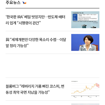
주요뉴스
‘한국판 IRA’ 베일 벗었지만…반도체·배터
리 업계 “시행령이 관건”
與 “세제개편안 다양한 목소리 수렴…이달
말 정리 가능성”
블룸버그 “레버리지 거품 빠진 코스피, 변
동성 최악 국면 지났을 가능성”