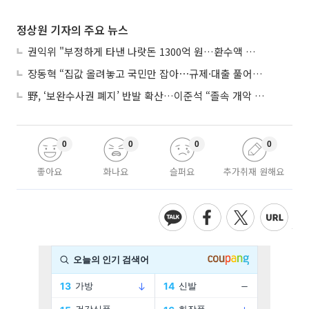
정상원 기자의 주요 뉴스
권익위 "부정하게 타낸 나랏돈 1300억 원…환수액 역대 최대"
장동혁 “집값 올려놓고 국민만 잡아⋯규제·대출 풀어야”
野, ‘보완수사권 폐지’ 반발 확산…이준석 “졸속 개악 입법”
0
0
0
0
좋아요
화나요
슬퍼요
추가취재 원해요