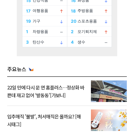
주요뉴스
22일 만에 다시 문 연 홈플러스…정상화 바
쁜데 재고 없어 ‘발동동’[가보니]
입추매직 '불발', 처서매직은 올까요? [해
시태그]