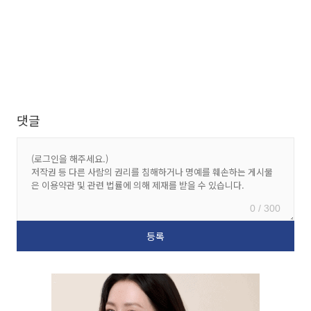
댓글
0 / 300