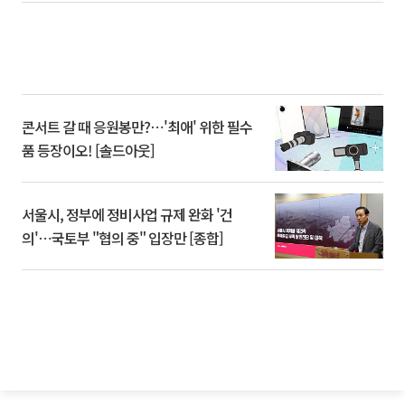
콘서트 갈 때 응원봉만?⋯'최애' 위한 필수
품 등장이오! [솔드아웃]
서울시, 정부에 정비사업 규제 완화 '건
의'⋯국토부 "협의 중" 입장만 [종합]