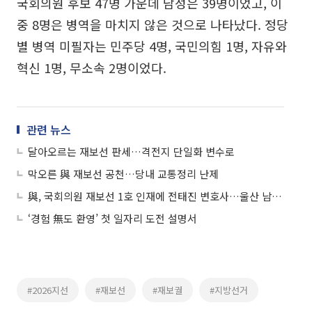
국회의원 후보 47명 가운데 남성은 39명이었고, 이
중 8명은 병역을 마치지 않은 것으로 나타났다. 정당
별 병역 미필자는 민주당 4명, 국민의힘 1명, 자유와
혁신 1명, 무소속 2명이었다.
관련 뉴스
달아오르는 재보선 판세…격전지 단일화 변수로
막오른 與 재보선 공천…당내 교통정리 난제
與, 국회의원 재보선 1호 인재에 전태진 변호사…울산 남갑 출마
‘경험 無도 환영’ 첫 일자리 도전 설명서
#2026지선
#재보선
#재보궐
#지방선거