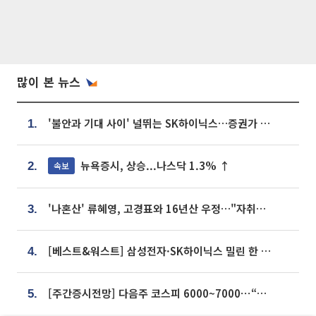
많이 본 뉴스
'불안과 기대 사이' 널뛰는 SK하이닉스…증권가 "HBM4·LTA 기반 펀터멘털 견고"
1.
뉴욕증시, 상승...나스닥 1.3% ↑
속보
2.
'나혼산' 류혜영, 고경표와 16년산 우정…"자취방서 부모님과 마주쳐"
3.
[베스트&워스트] 삼성전자·SK하이닉스 밀린 한 주…상상인증권은 85% 급등
4.
[주간증시전망] 다음주 코스피 6000~7000⋯“外人 수급은 정책이 변수”
5.