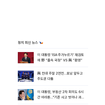
정치 최신 뉴스
이 대통령 ‘ISA·주가누르기’ 재검토
에 野 “졸속 국정” VS 與 “환영”
與 전대 주말 2연전…호남 앞두고
주도권 다툼
이 대통령, 부동산 2차 회의도 6시
간 마라톤…"기존 사고 벗어나 과감
히 실천"