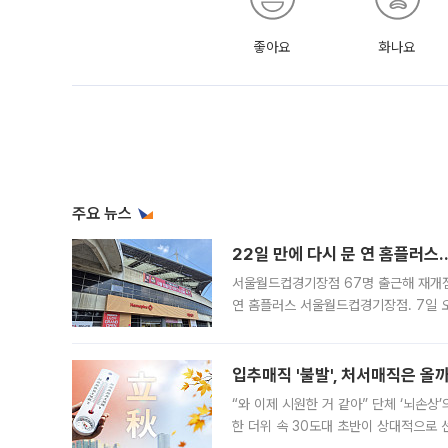
좋아요
화나요
주요 뉴스
22일 만에 다시 문 연 홈플러스
서울월드컵경기장점 67명 출근해 재개점 
연 홈플러스 서울월드컵경기장점. 7일 
우유, 과일 같은 신선식품이 차근차근 자
입추매직 '불발', 처서매직은 올
“와 이제 시원한 거 같아” 단체 ‘뇌손상
한 더위 속 30도대 초반이 상대적으로