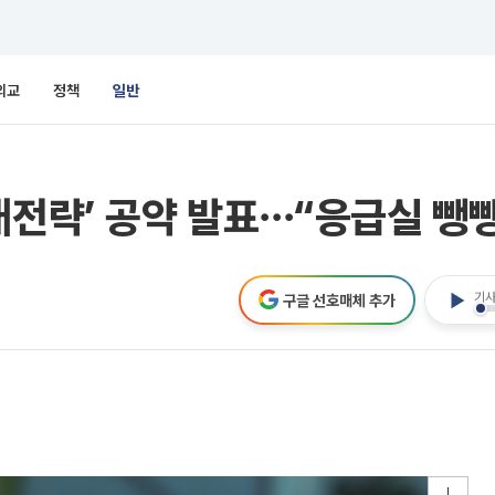
외교
정책
일반
래전략’ 공약 발표⋯“응급실 뺑
기사
구글 선호매체 추가