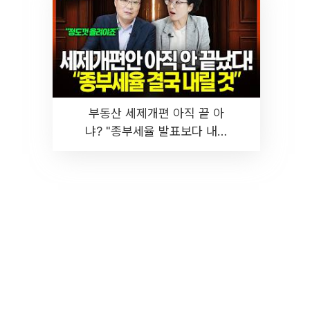
부동산 세제개편 아직 끝 아
냐? "종부세율 발표보다 내릴
것" 장기거주·양도세 전망 I 집
땅지성 I 김인만, 진미윤