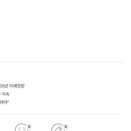
100년 미래전망
야 지속
려야"
0
0