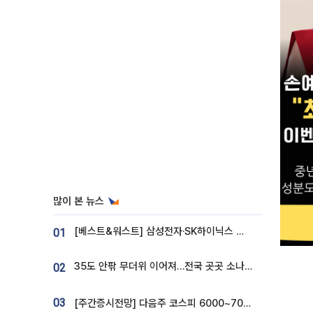
많이 본 뉴스
[베스트&워스트] 삼성전자·SK하이닉스 밀린 한 주…상상인증권은 85% 급등
01
35도 안팎 무더위 이어져…전국 곳곳 소나기 [오늘 날씨]
02
03
[주간증시전망] 다음주 코스피 6000~7000⋯“外人 수급은 정책이 변수”