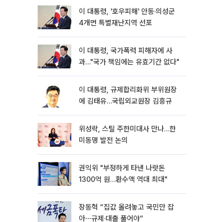
이 대통령, '호우피해' 안동·의성군
4개면 특별재난지역 선포
이 대통령, 국가폭력 피해자에 사
과…"국가 책임에는 유효기간 없다"
이 대통령, 규제합리화위 부위원장
에 김태유…국립외교원장 김흥규
위성락, 스틸 주한미대사 만나…한
미동맹 발전 논의
권익위 "부정하게 타낸 나랏돈
1300억 원…환수액 역대 최대"
장동혁 “집값 올려놓고 국민만 잡
아⋯규제·대출 풀어야”