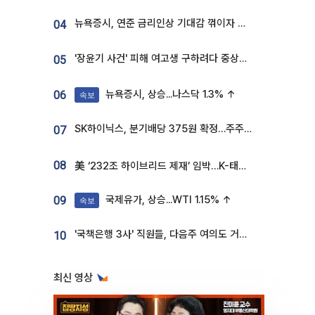
뉴욕증시, 연준 금리인상 기대감 꺾이자 상승...S&P500 사상 최고치 [종합]
04
'장윤기 사건' 피해 여고생 구하려다 중상…고교생 의상자 지정
05
뉴욕증시, 상승...나스닥 1.3% ↑
06
속보
SK하이닉스, 분기배당 375원 확정…주주환원책 9월로 앞당겨 발표
07
08
美 ‘232조 하이브리드 제재’ 임박…K-태양광, 불확실성 털고 날개 다나
국제유가, 상승...WTI 1.15% ↑
09
속보
'국책은행 3사' 직원들, 다음주 여의도 거리 나서는 까닭은
10
최신 영상