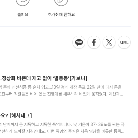
슬퍼요
추가취재 원해요
…정상화 바쁜데 재고 없어 ‘발동동’[가보니]
준비 신선식품 등 순차 입고…13일 정식 개장 목표 22일 만에 다시 문을
오전부터 직원들은 비어 있는 진열대를 채우느라 바쁘게 움직였다. 계란과
리를 잡기 시작했지만, 매장 곳곳엔 여전히 텅 빈 매대가 먼저 눈에 들어왔
까요? [해시태그]
’의 단계까지 온 지독하고 지독한 폭염입니다. 낮 기온이 37~39도를 찍는 극
 선선하게 느껴질 지경인데요. 이번 폭염의 중심은 처음 영남을 비롯한 동쪽