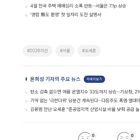
4월 전국 주택 매매심리 소폭 반등⋯서울은 7.1p 상승
‘경험 無도 환영’ 첫 일자리 도전 설명서
#2026지선
#서울
#오세훈
윤희성 기자의 주요 뉴스
자세히보기
탄소 감축 없으면 여름 온열지수 33도까지 상승⋯기상청, 2
기약 없는 '극한더위' 당분간 계속된다⋯다음주도 폭염·열대
김용범 만난 오세훈 "준공업지역 산업시설 비율 낮춰 공급 늘
0
0