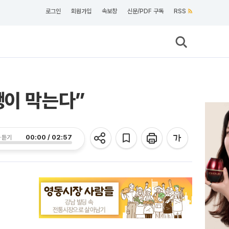
로그인
회원가입
속보창
신문/PDF 구독
RSS
뺑이 막는다”
00:00 / 02:57
 듣기