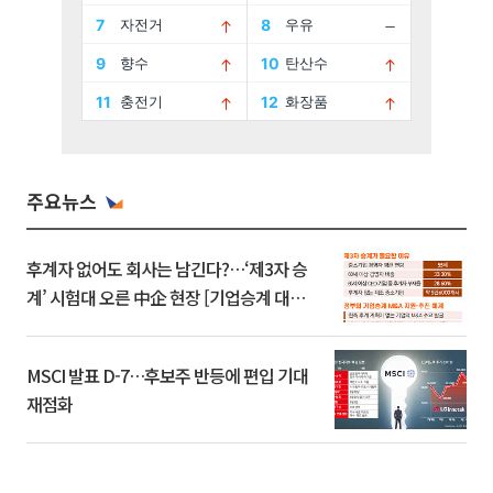
주요뉴스
후계자 없어도 회사는 남긴다?…‘제3자 승
계’ 시험대 오른 中企 현장 [기업승계 대전
환]
MSCI 발표 D-7…후보주 반등에 편입 기대
재점화