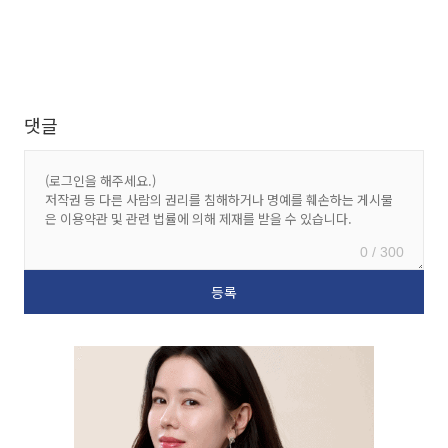
댓글
0 / 300