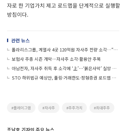
자로 한 기업가치 제고 로드맵을 단계적으로 실행할
방침이다.
관련 뉴스
폴라리스그룹, 계열사 4곳 120억원 자사주 전량 소각…“주주환원 본격화”
보험사 주총 시즌 개막⋯자사주 소각·활용안 주목
아남전자, 자사주 취득 후 소각에 ‘上’⋯‘붉은사막’ 실망 펄어비스 폭락
STO 하위법규 예상안, 풀링·거래한도·정형증권 로드맵 제시
#플레이그램
#자사주
#주주가치
#최대주주
조남호 기자의 주요 뉴스