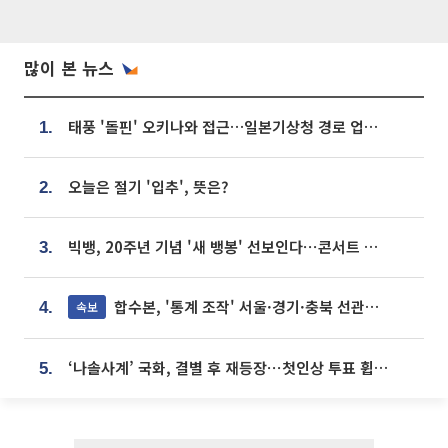
많이 본 뉴스
태풍 '돌핀' 오키나와 접근…일본기상청 경로 업데이트
1.
오늘은 절기 '입추', 뜻은?
2.
빅뱅, 20주년 기념 '새 뱅봉' 선보인다⋯콘서트 앞두고 팝업 개최
3.
합수본, '통계 조작' 서울·경기·충북 선관위 등 추가 압수수색
속보
4.
‘나솔사계’ 국화, 결별 후 재등장⋯첫인상 투표 휩쓸고 ‘인기녀’ 등극
5.