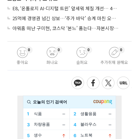
E8, ‘온톨로지 AI·디지털 트윈’ 앞세워 체질 개선… 4분기 흑자전환 총력
25억에 경영권 넘긴 상보…‘주가 바닥’ 승계 마친 오너 2세, 주가 부양 나설까
아워홈 떠난 구미현, 코스닥 ‘본느’ 품는다…자본시장 전면 등판
0
0
0
0
좋아요
화나요
슬퍼요
추가취재 원해요