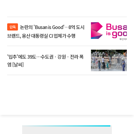
논란의 'Busan is Good'…8억 도시
단독
브랜드, 용산 대통령실 CI 업체가 수행
'입추'에도 39도⋯수도권ㆍ강원ㆍ전라 폭
염 [날씨]