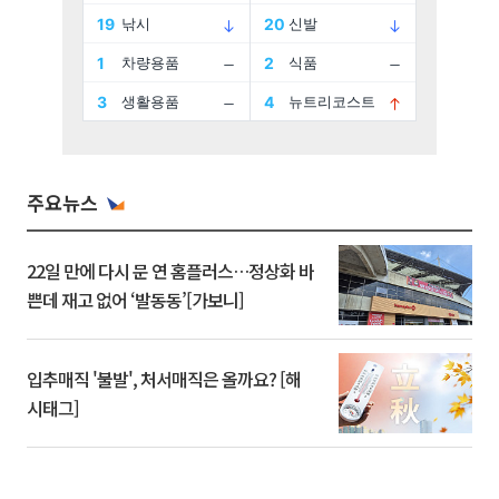
주요뉴스
22일 만에 다시 문 연 홈플러스…정상화 바
쁜데 재고 없어 ‘발동동’[가보니]
입추매직 '불발', 처서매직은 올까요? [해
시태그]