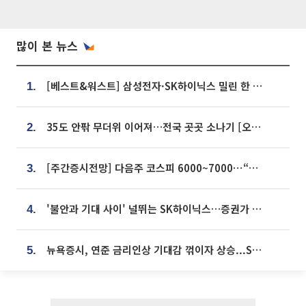
많이 본 뉴스
[베스트&워스트] 삼성전자·SK하이닉스 밀린 한 주…상상인증권은 85% 급등
1.
35도 안팎 무더위 이어져…전국 곳곳 소나기 [오늘 날씨]
2.
[주간증시전망] 다음주 코스피 6000~7000⋯“外人 수급은 정책이 변수”
3.
'불안과 기대 사이' 널뛰는 SK하이닉스…증권가 "HBM4·LTA 기반 펀터멘털 견고"
4.
뉴욕증시, 연준 금리인상 기대감 꺾이자 상승...S&P500 사상 최고치 [종합]
5.