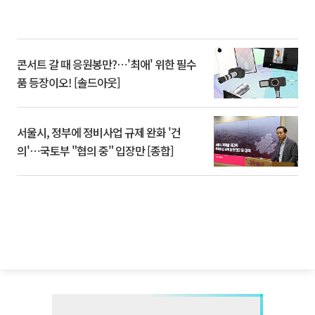
콘서트 갈 때 응원봉만?⋯'최애' 위한 필수
품 등장이오! [솔드아웃]
서울시, 정부에 정비사업 규제 완화 '건
의'⋯국토부 "협의 중" 입장만 [종합]