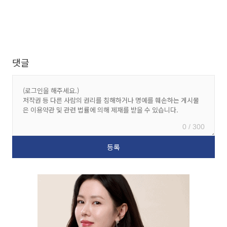
댓글
0 / 300