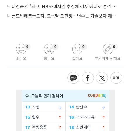
대신증권 "쎄크, HBM·미사일 추진체 검사 장비로 본격 외형 성장…구조적 흑전 전망"
글로벌테크놀로지, 코스닥 도전장…변수는 기술보다 재무체력
0
0
0
0
좋아요
화나요
슬퍼요
추가취재 원해요