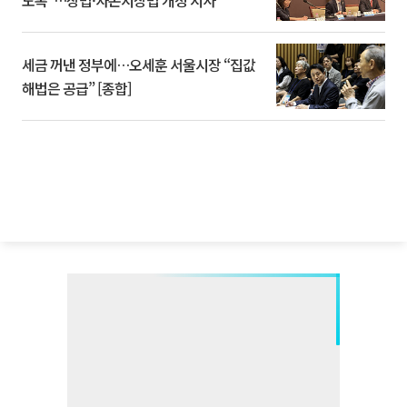
도록”…상법·자본시장법 개정 시사
세금 꺼낸 정부에…오세훈 서울시장 “집값
해법은 공급” [종합]