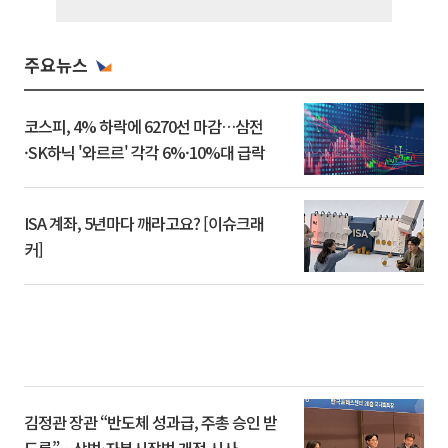
주요뉴스
코스피, 4% 하락에 6270선 마감…삼전
·SK하닉 '와르르' 각각 6%·10%대 급락
ISA 계좌, 5년마다 깨라고요? [이슈크래
커]
김정관 장관 “반도체 성과급, 주총 승인 받