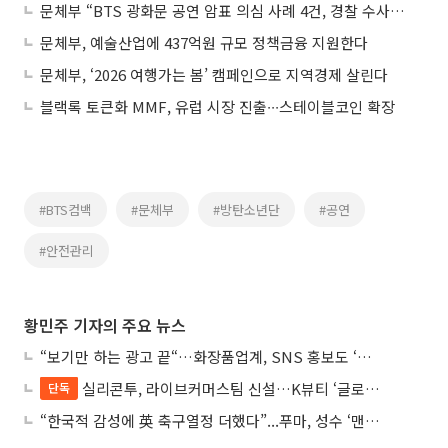
문체부 “BTS 광화문 공연 암표 의심 사례 4건, 경찰 수사 의뢰”
문체부, 예술산업에 437억원 규모 정책금융 지원한다
문체부, ‘2026 여행가는 봄’ 캠페인으로 지역경제 살린다
블랙록 토큰화 MMF, 유럽 시장 진출∙∙∙스테이블코인 확장
#BTS컴백
#문체부
#방탄소년단
#공연
#안전관리
황민주 기자의 주요 뉴스
“보기만 하는 광고 끝“…화장품업계, SNS 홍보도 ‘참여형 콘텐츠’로 변모
실리콘투, 라이브커머스팀 신설…K뷰티 ‘글로벌 판매망’ 확대 속도
단독
“한국적 감성에 英 축구열정 더했다”...푸마, 성수 ‘맨시티 하우스’ 팝업