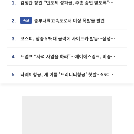
김정관 장관 “반도체 성과급, 주총 승인 받도록”…상법·자본시장법 개정 시사
1.
중부내륙고속도로서 미상 폭발물 발견
속보
2.
코스피, 장중 5%대 급락에 사이드카 발동…삼성·SK 동반 폭락
3.
트럼프 “자석 사업을 하라”…제이에스링크, 비중국 영구자석 공급망 구축 속도
4.
티웨이항공, 새 이름 '트리니티항공' 첫발…SSC 전략 본격화
5.