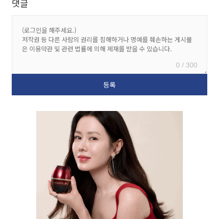
댓글
0 / 300