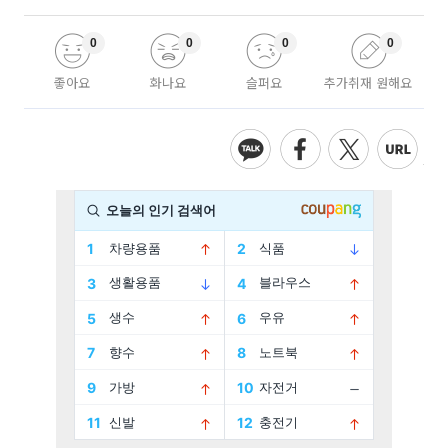
0
0
0
0
좋아요
화나요
슬퍼요
추가취재 원해요