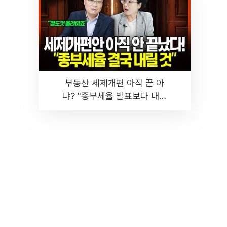
부동산 세제개편 아직 끝 아
냐? "종부세율 발표보다 내릴
것" 장기거주·양도세 전망 I 집
땅지성 I 김인만, 진미윤