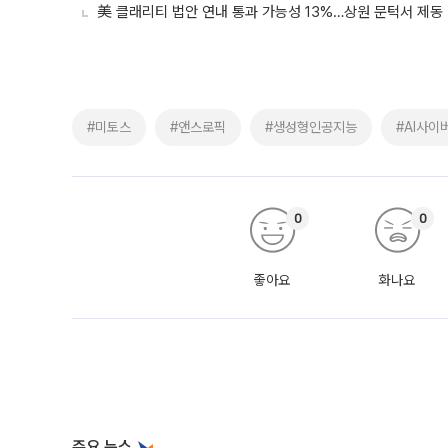
美 클래리티 법안 연내 통과 가능성 13%…상원 문턱서 제동
#미토스
#앤스로픽
#생성형인공지능
#AI사이
0
0
좋아요
화나요
주요 뉴스