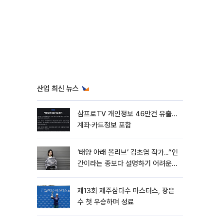
산업 최신 뉴스
삼프로TV 개인정보 46만건 유출…
계좌·카드정보 포함
‘태양 아래 올리브’ 김초엽 작가...“인
간이라는 종보다 설명하기 어려운
한 사람을 쓰고 싶었다”[문화人터
뷰]
제13회 제주삼다수 마스터스, 장은
수 첫 우승하며 성료