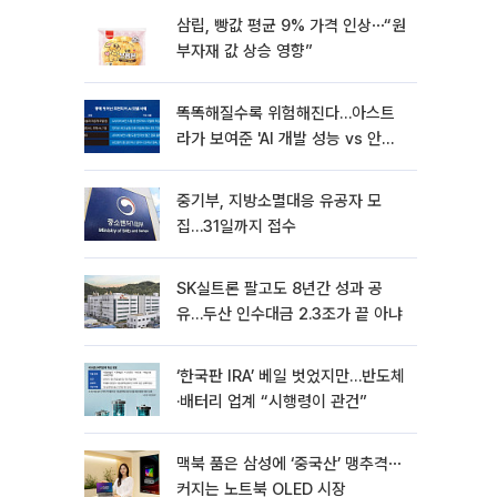
삼립, 빵값 평균 9% 가격 인상⋯“원
부자재 값 상승 영향”
똑똑해질수록 위험해진다…아스트
라가 보여준 'AI 개발 성능 vs 안전
딜레마'
중기부, 지방소멸대응 유공자 모
집…31일까지 접수
SK실트론 팔고도 8년간 성과 공
유…두산 인수대금 2.3조가 끝 아냐
‘한국판 IRA’ 베일 벗었지만…반도체
·배터리 업계 “시행령이 관건”
맥북 품은 삼성에 ‘중국산’ 맹추격⋯
커지는 노트북 OLED 시장