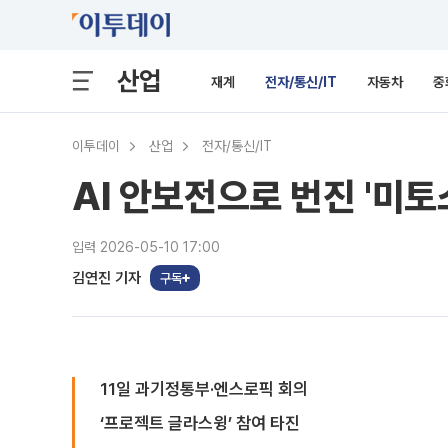
산업
재계
전자/통신/IT
자동차
중
이투데이
산업
전자/통신/IT
AI 안보전으로 번진 '미토
입력 2026-05-10 17:00
김연진 기자
구독
11일 과기정통부·엔스로픽 회의
‘프로젝트 글라스윙’ 참여 타진