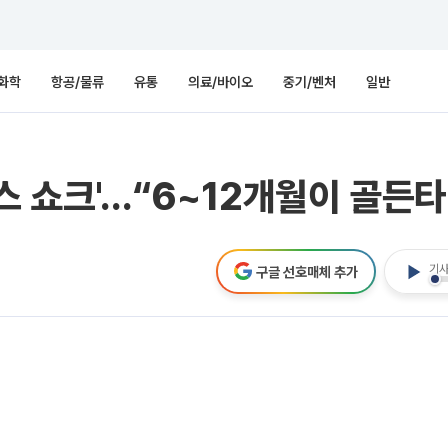
화학
항공/물류
유통
의료/바이오
중기/벤처
일반
스 쇼크'…“6~12개월이 골든
기사
구글 선호매체 추가