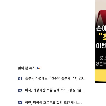
많이 본 뉴스
종부세 개편에도…1·3주택 종부세 격차 2028년부터 확대
01
미국, 가상자산 포괄 규제 속도…상원, ‘클래리티법’ 9월 절차투표 추진
02
03
이란, 미국에 호르무즈 합의 조건 제시…美 “경기 아직 안 끝나” [종합]