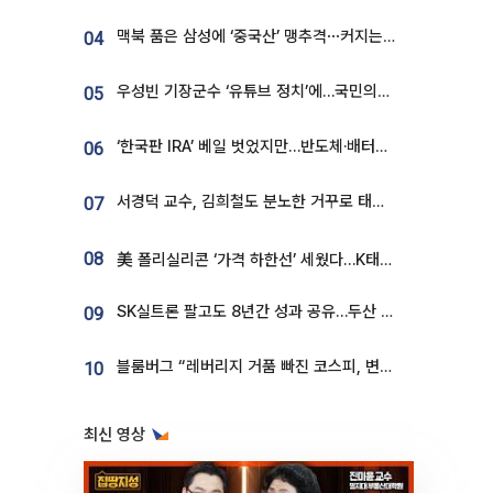
맥북 품은 삼성에 ‘중국산’ 맹추격⋯커지는 노트북 OLED 시장
04
우성빈 기장군수 ‘유튜브 정치’에…국민의힘 군의원들 집단 반발
05
‘한국판 IRA’ 베일 벗었지만…반도체·배터리 업계 “시행령이 관건”
06
서경덕 교수, 김희철도 분노한 거꾸로 태극기⋯"엉터리는 아냐, 아쉬울 뿐"
07
08
美 폴리실리콘 ‘가격 하한선’ 세웠다…K태양광 수혜 기대
SK실트론 팔고도 8년간 성과 공유…두산 인수대금 2.3조가 끝 아냐
09
블룸버그 “레버리지 거품 빠진 코스피, 변동성 최악 국면 지났을 가능성”
10
최신 영상