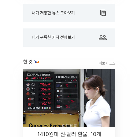
내가 저장한 뉴스 모아보기
내가 구독한 기자 전체보기
한 컷
1410원대 원·달러 환율, 10개