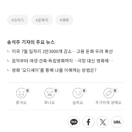
#쇼박스
#살목지
#영화
송석주 기자의 주요 뉴스
미국 7월 일자리 2만3000개 감소…고용 둔화 우려 확산
음악부터 여성·건축·독립영화까지…극장 대신 영화제로 즐기는 스크린 여행
영화 ‘오디세이’를 통해 나를 이해하는 방법은?
0
0
0
0
좋아요
화나요
슬퍼요
추가취재 원해요