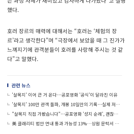
는 과정 자체가 재미있고 감사하게 다가왔다”고 설명
했다.
호러 장르의 매력에 대해서는 “호러는 ‘체험의 장
르’라고 생각한다”며 “극장에서 보았을 때 그 진가가
느껴지기에 관객분들이 호러를 사랑해 주시는 것 같
다”고 말했다.
관련 뉴스
'살목지' 이어 큰 거 온다⋯공포영화 '공식'이 달라진 이유
'살목지' 100만 관객 돌파, 개봉 10일만의 기록⋯실제 저수지에 몰린 인파
"살목지 직접 가봤습니다"⋯공포영화 '성지 순례', 괜찮을까?
美 클래리티 법안 연내 통과 가능성 13%…상원 문턱서 제동