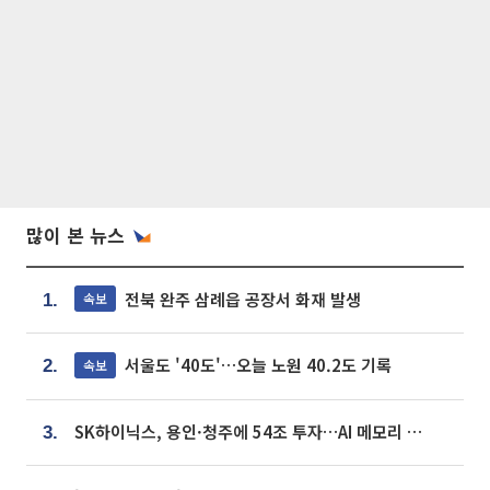
많이 본 뉴스
전북 완주 삼례읍 공장서 화재 발생
속보
1.
서울도 '40도'…오늘 노원 40.2도 기록
속보
2.
SK하이닉스, 용인·청주에 54조 투자…AI 메모리 생산기지 키운다
3.