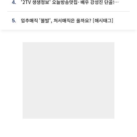
'2TV 생생정보' 오늘방송맛집- 배우 강성진 단골! 쌀국수ㆍ푸팟퐁 커리 맛집 '블○○○'
4.
입추매직 '불발', 처서매직은 올까요? [해시태그]
5.