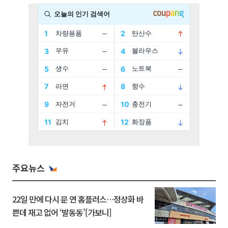
주요뉴스
22일 만에 다시 문 연 홈플러스…정상화 바
쁜데 재고 없어 ‘발동동’[가보니]