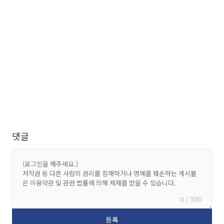
댓글
0 / 300