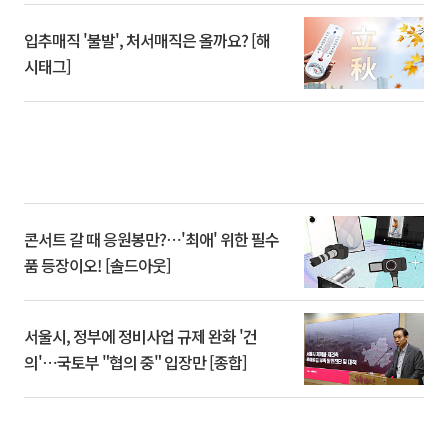
입추매직 '불발', 처서매직은 올까요? [해
시태그]
콘서트 갈 때 응원봉만?⋯'최애' 위한 필수
품 등장이오! [솔드아웃]
서울시, 정부에 정비사업 규제 완화 '건
의'⋯국토부 "협의 중" 입장만 [종합]