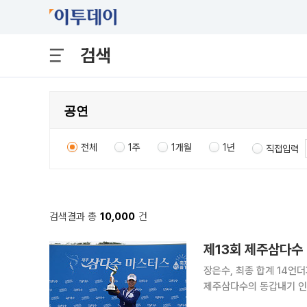
검색
전체
1주
1개월
1년
직접입력
검색결과 총
10,000
건
제13회 제주삼다수
장은수, 최종 합계 14언더
제주삼다수의 동갑내기 인연스
자치도개발공사가 주최한 ‘