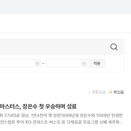
~
적용
정확도순
최신순
 마스터스, 장은수 첫 우승하며 성료
파 274타로 정상, 1만4천여 명 방문1998년생 장은수와 1998년 탄생한
탬프 투어·파3 콘테스트·버스킹 등 다채로운 프로그램 선봬 제주특별
제13회 제주삼다수 마스터스’가 장은수 선수의 첫 우승으로 마무리됐다.