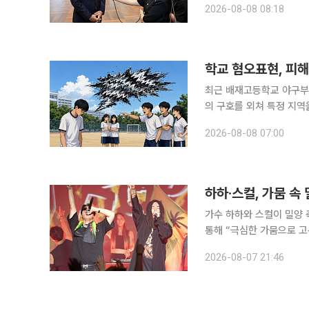
2026-08-08 08:18
만남(Meet Korea in 
학교 혐오표현, 피해
최근 배재고등학교 야구부 
의 구호를 외쳐 특정 지
나 장애, 성별, 외모, 
2026-08-08 07:00
되기도 합니다. 학교에서
하하·스컬, 가뭄 속 
가수 하하와 스컬이 밀양 축제 출연료를
통해 “극심한 가뭄으로 고
을 전한다”라며 이같은 글을 남겼다. 소속사는 “‘스컬&하하’가 출연하
2026-08-07 21:46
벌’이 현재 극심한 가뭄에