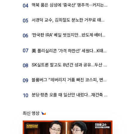
맥북 품은 삼성에 ‘중국산’ 맹추격⋯커지는 노트북 OLED 시장
04
서경덕 교수, 김희철도 분노한 거꾸로 태극기⋯"엉터리는 아냐, 아쉬울 뿐"
05
‘한국판 IRA’ 베일 벗었지만…반도체·배터리 업계 “시행령이 관건”
06
07
美 폴리실리콘 ‘가격 하한선’ 세웠다…K태양광 수혜 기대
SK실트론 팔고도 8년간 성과 공유…두산 인수대금 2.3조가 끝 아냐
08
블룸버그 “레버리지 거품 빠진 코스피, 변동성 최악 국면 지났을 가능성”
09
분당·평촌 오를 때 일산만 내렸다…재건축 기대감도 ‘무색’
10
최신 영상