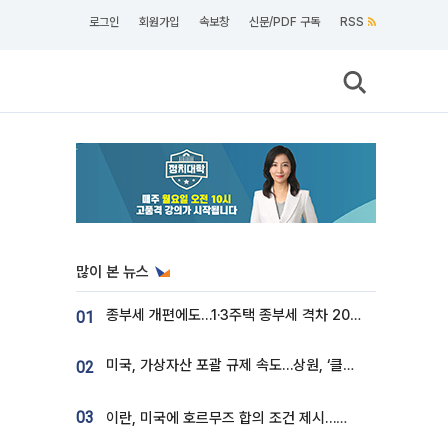
로그인
회원가입
속보창
신문/PDF 구독
RSS
많이 본 뉴스
종부세 개편에도…1·3주택 종부세 격차 2028년부터 확대
01
미국, 가상자산 포괄 규제 속도…상원, ‘클래리티법’ 9월 절차투표 추진
02
03
이란, 미국에 호르무즈 합의 조건 제시…美 “경기 아직 안 끝나” [종합]