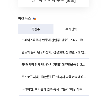
월만에 최저치 수준 [포토]
마켓 뉴스
특징주
투자전략
스페이스X 주가 반등에 관련주 ‘껑충’⋯스피어 18%ㆍ에이치브이엠 12%↑
반도체 온기 탄 2차전지...삼성SDI, 장 초반 7% 넘게 껑충
美 태양광 관세 반사이익 기대감에 한화솔루션 20%대·OCI홀딩스 14%대 급등
포스코퓨처엠, 19만톤 LFP 양극재 공급 합의에 9%대 강세
고려아연, 106분기 연속 흑자...2분기 '어닝 서프라이즈'에 장 초반 12%대 강세