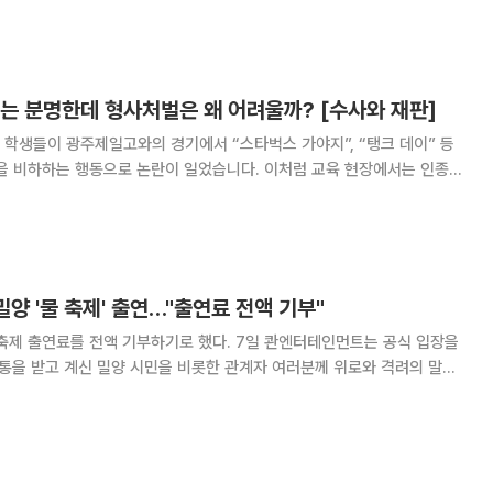
Da Nang)' 콘퍼런스에 발표자로
는 분명한데 형사처벌은 왜 어려울까? [수사와 재판]
학생들이 광주제일고와의 경기에서 “스타벅스 가야지”, “탱크 데이” 등
역을 비하하는 행동으로 논란이 일었습니다. 이처럼 교육 현장에서는 인종이
출신 지역 등을 이유로 특정 학생을 비하하는 표현이 장난이나 유행어처럼 사용
의 혐오표현은 어떤 경우 형사처벌이나 학교폭력
밀양 '물 축제' 출연…"출연료 전액 기부"
 전액 기부하기로 했다. 7일 콴엔터테인먼트는 공식 입장을
통을 받고 계신 밀양 시민을 비롯한 관계자 여러분께 위로와 격려의 말씀
는 ‘2026 밀양 슈퍼 페스티
도 강행되는 것에 대해 심히 걱정