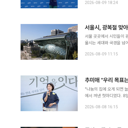
2026-08-09 18:24
제주특별자치도개발공사는 
서울시, 광복절 맞
서울 곳곳에서 시민들이 광복
울시는 세대와 국경을 넘어
주년 광복절 기념 타종행
2026-08-09 11:15
9인과 함께 타종식을 진
추미애 "우리 목표
"나눔의 집에 오게 되면 
에서 꺼낸 첫마디였다. 8일 이투데이 취재를 종합하면 경기도는 이날 광주시 나눔의 집에서 '2026
년 일본군'위안부' 피해자
2026-08-08 16:15
다. '기림의 날'(8월 1