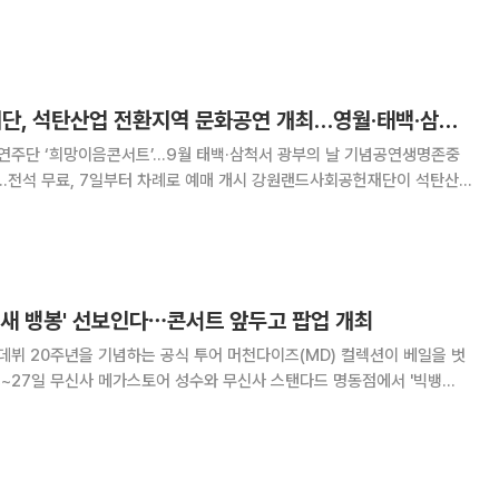
밝혔다. 소주 브랜드를 내세운 국내 유일의 뮤직 페스티벌로, 2024년 이후
린다. 올해 행사는 관람객 대중교통 접근
강원랜드사회공헌재단, 석탄산업 전환지역 문화공연 개최…영월·태백·삼척서 3회
 연주단 ‘희망이음콘서트’…9월 태백·삼척서 광부의 날 기념공연생명존중
, 7일부터 차례로 예매 개시 강원랜드사회공헌재단이 석탄산
향유 기회를 확대하고 지역의 역사적 가치를 재조명하기 위해 영월, 태
백, 삼척에서 ‘2026년 문화공연사업’을 추진한다. 강원랜드사회공헌재단은
 '새 뱅봉' 선보인다⋯콘서트 앞두고 팝업 개최
의 데뷔 20주년을 기념하는 공식 투어 머천다이즈(MD) 컬렉션이 베일을 벗
XX : 코스모스 ](BIGBANG 2026–2027 WORLD TOUR [ XX :
팝업'을 진