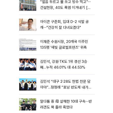
“얼음 두르고 물 쏘고 빙수 먹고”⋯
건설현장, 40도 폭염 이겨내기 [르
포]
아이콘 구준회, 입대 D-2 삭발 공
개⋯"건강히 잘 다녀오겠다"
이재준 수원시장, 20개국 이주민
135명 '새빛 글로벌프렌즈' 위촉
김민석, 강원·TK도 1위 경선 3승
째…누적 46.01% 대 44.53%
김민석 “대구 2·28도 헌법 전문 담
아야”…정청래 “호남 반도체 내가
제일 잘할 것”
말다툼 중 母 살해한 10대 구속⋯반
려견도 목 졸라 죽였다