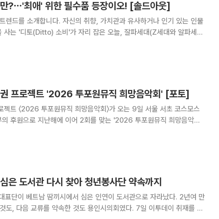
만?⋯'최애' 위한 필수품 등장이오! [솔드아웃]
 트렌드를 소개합니다. 자신의 취향, 가치관과 유사하거나 인기 있는 인물
사는 '디토(Ditto) 소비'가 자리 잡은 오늘, 잘파세대(Z세대와 알파세대
트 시작을 기다리는 공연장. 응원봉만큼이
. 공연이 시작되기도 전부터 무
권 프로젝트 '2026 투포원뮤직 희망음악회' [포토]
로젝트 〈2026 투포원뮤직 희망음악회〉가 오는 9일 서울 서초 코스모스
의 후원으로 지난해에 이어 2회를 맞는 '2026 투포원뮤직 희망음악
사단체 YFNKD(북한민주화청년학생포럼)가 주최하고 통일꿈나무자원봉사
단 Two for One Music이 주관한다. Two for One
전 심은 도서관 다시 찾아 청년봉사단 약속까지
대표단이 베트남 땀끼시에서 심은 인연이 도서관으로 자라났다. 2년여 만
다음 교류를 약속한 것도 용인시의회였다. 7일 이투데이 취재를 종