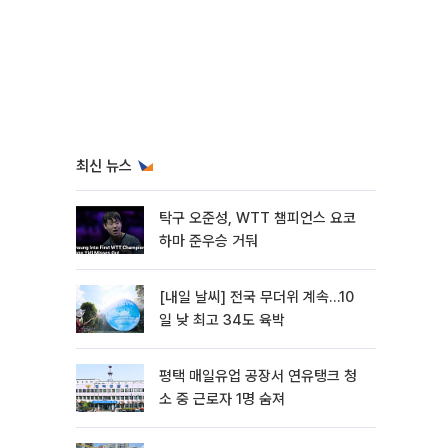
최신 뉴스
탁구 오준성, WTT 챔피언스 요코
하마 준우승 거둬
[내일 날씨] 전국 무더위 계속…10
일 낮 최고 34도 육박
평택 매일유업 공장서 연유탱크 청
소 중 근로자 1명 숨져