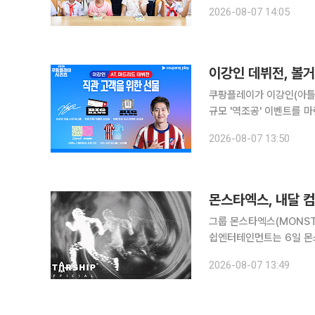
합하면 용인특례시의회는 
2026-08-07 14:05
서관' 운영 현황을 점검하
이강인 데뷔전, 볼
쿠팡플레이가 이강인(아틀
규모 '역조공' 이벤트를 마련했다. 7일 쿠팡플레이에 따르면 '2026 쿠팡플레
티와 아틀레티코 마드리드
2026-08-07 13:50
경품으로 제공된다. 이날
몬스타엑스, 내달 
그룹 몬스타엑스(MONSTA X)
쉽엔터테인먼트는 6일 몬스
공개하며 컴백 소식을 전했다. 공개된 영상은 빛의 파동이 화면을 가득 채우며 시작된
2026-08-07 13:49
로 형상화된 멤버들은 역