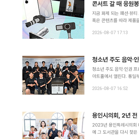
콘서트 갈 때 응원봉
지금 화제 되는 패션·뷰티
혹은 콘텐츠를 따라 제품을 
의 합성어)의 눈길이 쏠린 곳은 어디일까요? 아이돌 콘서
2026-08-07 17:13
나 눈에 띄는 게 있습니다
청소년 주도 음악·인
청소년 주도 음악·인권 프
아트홀에서 열린다. 통일부
회'는 비영리 청소년 봉
2026-08-07 16:52
용인시의회, 2년 
2023년 용인특례시의회 
에 그 도서관을 다시 찾은 것도, 