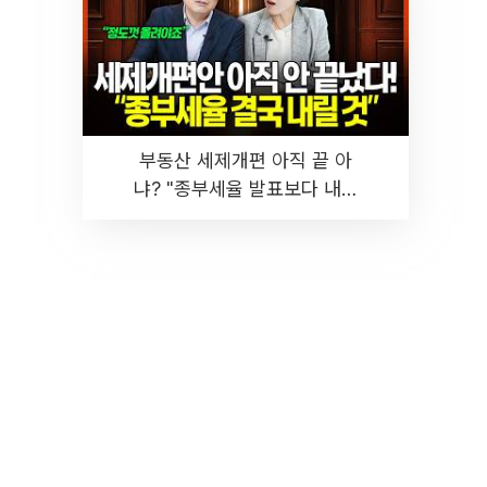
부동산 세제개편 아직 끝 아
냐? "종부세율 발표보다 내릴
것" 장기거주·양도세 전망 I 집
땅지성 I 김인만, 진미윤