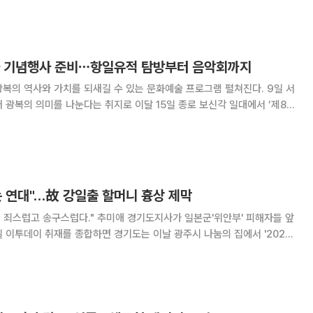
테디밸리 골프앤리조트에서 열린 ‘제1
아 기념행사 준비⋯항일유적 탐방부터 음악회까지
의 역사와 가치를 되새길 수 있는 문화예술 프로그램 펼쳐진다. 9일 서
 광복의 의미를 나눈다는 취지로 이달 15일 종로 보신각 일대에서 ‘제81
사’가 열린다고 밝혔다. 광복절 당일에는 타종행사와 함께 독립유공자 후손
행해 순국선열의 희생을 기리고 광복의
는 연대"…故 강일출 할머니 흉상 제막
늘 죄스럽고 송구스럽다." 추미애 경기도지사가 일본군'위안부' 피해자들 앞
 기림의 날 기념식'을 열고 기억을 잇기 위한 시민연대의 중요성을 강조했
4일)은 1991년 김학순 할머니의