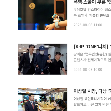
폭염·스콜이 부른 ‘
롯데호텔·인스파이어·웨스
속 호텔가 '체류형 콘텐츠' 경쟁 과열 연일 35도를 웃도는 폭염에 예
이어지면서 호텔업계가 '인도
2026-08-08 11:00
웰니스 프로그램 등을 결
강예은 ‘법무법인(유한) 원’ 미디어 & 엔
콘텐츠가 전세계적으로 인
상에서 유통하는 불법사이
2026-08-08 10:00
체 사이트가 즉시 등장하는
이상일 시장, 다낭 
이상일 용인특례시장이 베
발표자로 나선 그가 던진 메
이투데이 취재를 종합하면