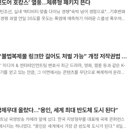
인도어 호캉스’ 열풍…체류형 패키지 뜬다
틴조선, 실내 액티비티·맞춤 다이닝 경쟁"숙박 넘어 경험으로"…기후변화
측하기 어려운 스콜성 폭우까지
어(Indoor) 호캉스' 경쟁에 나섰다. 실내 테마파크와 워터파크, 미식,
합한 체류형 콘텐츠를 앞세워 날씨
[K·IP ‘ONE’터치] “불법복제물 링크만 걸어도 처벌 가능” 개정 저작권법 어떻게 바뀌었나
터테인먼트팀 변호사 최근 드라마, 영화, 웹툰 등과 같은 K-
기를 얻고 있는 만큼, 그 이면에서는 콘텐츠를 무단으로 복제하여 온라인
트 문제도 함께 커지고 있다. 특히 불법사이트가 차단되더라도 새로운 대
 등 저작권 침해의 양상은 점점 더 교묘해
국제무대 올랐다…"용인, 세계 최대 반도체 도시 된다"
트남 국영방송 카메라 앞에 섰다. 한국 지방정부를 대표해 국제 콘퍼런스
시지는 하나였다. "용인은 세계에서 가장 큰 반도체 도시가 된다." 8일
 이 시장은 7일 오후 현지시간 다낭시 푸라마리조트에서 열린 '한국과의