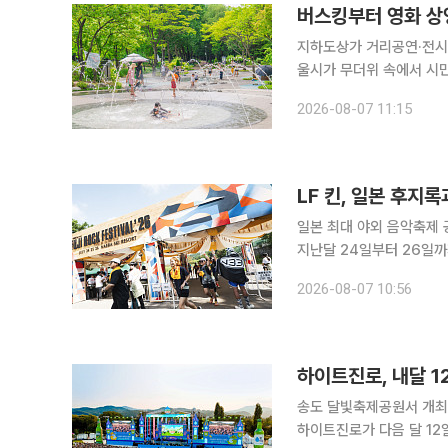
버스킹부터 영화 상
지하도상가 거리공연·전시, 고척스카이돔
울시가 무더위 속에서 시민들이
설공단은 이달 8일 지하
2026-08-07 11:15
물놀이 프로그램에 이르기
LF 킨, 일본 후지
일본 최대 야외 음악축제 공식
지난달 24일부터 26일
랜드 부스와 체험 프로그램
2026-08-07 10:56
후지록의 공식 파트너십은 
하이트진로, 내달 1
송도 달빛축제공원서 개최.
하이트진로가 다음 달 12