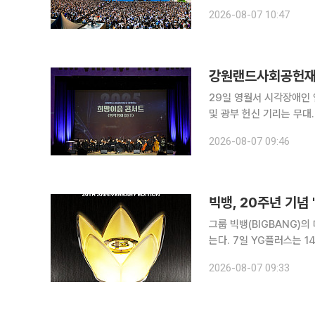
티벌’을 개최한다고 7일 
2026-08-07 10:47
2년 만에 열
29일 영월서 시각장애인
및 광부 헌신 기리는 무대…전석 무료
업 전환지역 주민들의 문화
2026-08-07 09:46
빅뱅, 20주년 기념
그룹 빅뱅(BIGBANG)
는다. 7일 YG플러스는 14~27일 무신사 메가스토어 성수와 무신사 스탠다드 명동점에서 '빅뱅
2026-2027 월드투어 [ 
2026-08-07 09:33
COSMOS ]) 공식 MD 