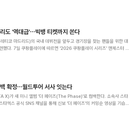
베트남 다낭시 공식 방문 사흘째인 6일 광푸구를 찾아 '용인공공디지털도
고 2027년 용인시 청년봉사단 파견 방안을
거리도 '역대급'⋯빅뱅 티켓까지 쏜다
레티코 마드리드)의 국내 데뷔전을 앞두고 경기장을 찾는 팬들을 위한 대
이 시리즈' 맨체스터 시
의 경기에서 이강인의 친필 사인이 담긴 아틀레티코 마드리드 유니폼이
 경기에는 이강인이 아틀레티코 유니폼을 입고
컴백 확정⋯월드투어 서사 잇는다
가 새 미니 앨범 '더 페이즈(The Phase)'로 컴백한다. 소속사 스타
타엑스 공식 SNS 채널을 통해 신보 '더 페이즈'의 커밍순 영상을 기습
다. 빛의 입자
동적인 퍼포먼스와 질주하는