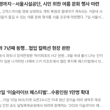
영까지⋯서울시설공단, 시민 위한 여름 문화 행사 마련
 영화 상영회도 개최 폭염과 열대야가 계속되는 가운데 서
 즐길 수 있는 여름 문화 행사를 서울 곳곳에 마련했다. 7일 서울시
도상가 거리공연을 시작으로 고척스카이돔 영화 상영회, 서울어린이대공원
까지 다채로운 여름 시민 행사를 개최한다고 밝혔다
록과 7년째 동행…협업 컬렉션 현장 완판
 파트너 참여한정판 '하이퍼포트 H2' 완판…8월 국내 출시 LF는 킨이
까지 일본 니가타현 나에바 스키 리조트에서 열린 후지록 페스티벌에서 브
을 운영하고 일곱 번째 공식 협업 컬렉션을 공개했다고 7일 밝혔다. 킨과
올해로 7년째다. 킨은 환경 보호와
2일 ‘이슬라이브 페스티벌’…수용인원 1만명 확대
..이달 10일 NOL티켓 오픈24시간 이내 생산 참이슬·테라 생맥주 제공
일 인천 송도 달빛축제공원에서 테라와 함께하는 ‘2026 이슬라이브 페스