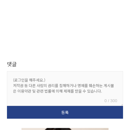
댓글
0 / 300