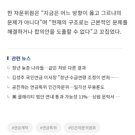
한 자문위원은 “지금은 어느 방향이 옳고 그르냐의
문제가 아니다”며 “현재의 구조로는 근본적인 문제를
해결하거나 합의안을 도출할 수 없다”고 꼬집었다.
관련 뉴스
정년 늦춘 나라들…같은 처방 다른 결과
김성주 국민연금 이사장 "정년·수급연령 조정이 먼저⋯자동조정장치 신중해야"
공전하는 연금특위 민간자문위⋯일각선 무용론도
美 클래리티 법안 연내 통과 가능성 13%…상원 문턱서 제동
#연금개혁
#연금특위
#민간자문위원회