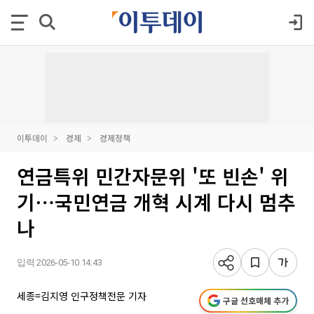
이투데이
경제
경제정책
연금특위 민간자문위 '또 빈손' 위
기⋯국민연금 개혁 시계 다시 멈추
나
입력 2026-05-10 14:43
세종=김지영 인구정책전문 기자
구글 선호매체 추가