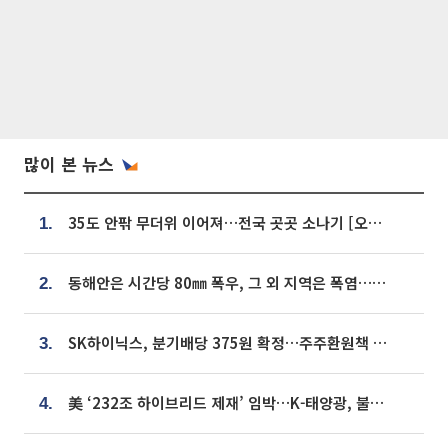
많이 본 뉴스
35도 안팎 무더위 이어져…전국 곳곳 소나기 [오늘 날씨]
1.
동해안은 시간당 80㎜ 폭우, 그 외 지역은 폭염…‘극과 극 날씨’
2.
SK하이닉스, 분기배당 375원 확정…주주환원책 9월로 앞당겨 발표
3.
美 ‘232조 하이브리드 제재’ 임박…K-태양광, 불확실성 털고 날개 다나
4.