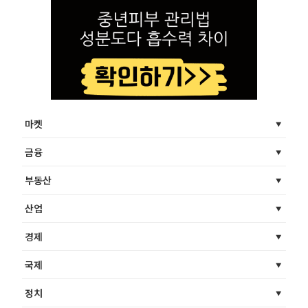
마켓
금융
부동산
산업
경제
국제
정치