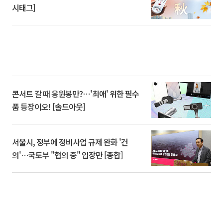
시태그]
콘서트 갈 때 응원봉만?⋯'최애' 위한 필수
품 등장이오! [솔드아웃]
서울시, 정부에 정비사업 규제 완화 '건
의'⋯국토부 "협의 중" 입장만 [종합]