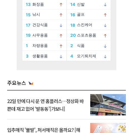
주요뉴스
22일 만에 다시 문 연 홈플러스…정상화 바
쁜데 재고 없어 ‘발동동’[가보니]
입추매직 '불발', 처서매직은 올까요? [해