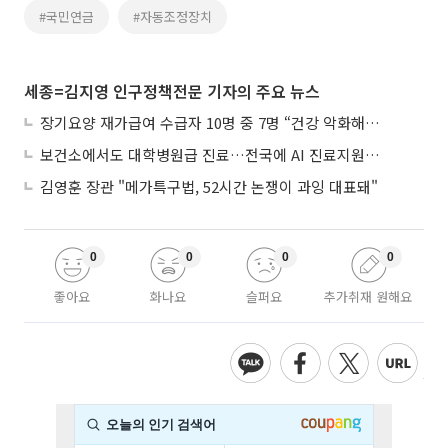
#국민연금
#자동조정장치
세종=김지영 인구정책전문 기자의 주요 뉴스
장기요양 재가급여 수급자 10명 중 7명 “건강 악화해도 집에서”
보건소에서도 대학병원급 진료…전국에 AI 진료지원도구 보급
김영훈 장관 "메가특구법, 52시간 논쟁이 과잉 대표돼"
0
0
0
0
좋아요
화나요
슬퍼요
추가취재 원해요