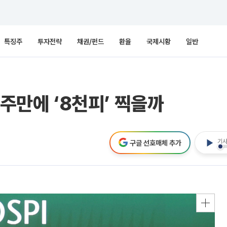
특징주
투자전략
채권/펀드
환율
국제시황
일반
한주만에 ‘8천피’ 찍을까
기사
구글 선호매체 추가