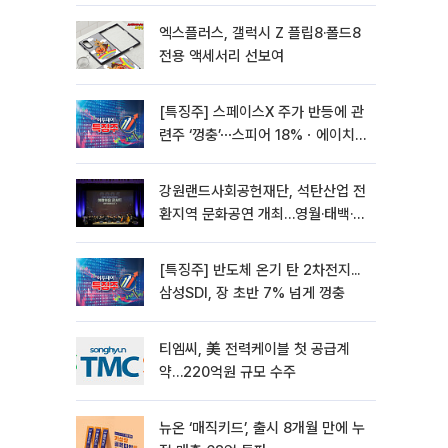
엑스플러스, 갤럭시 Z 플립8·폴드8
전용 액세서리 선보여
[특징주] 스페이스X 주가 반등에 관
련주 ‘껑충’⋯스피어 18%ㆍ에이치
브이엠 12%↑
강원랜드사회공헌재단, 석탄산업 전
환지역 문화공연 개최…영월·태백·삼
척서 3회
[특징주] 반도체 온기 탄 2차전지...
삼성SDI, 장 초반 7% 넘게 껑충
티엠씨, 美 전력케이블 첫 공급계
약…220억원 규모 수주
뉴온 ‘매직키드’, 출시 8개월 만에 누