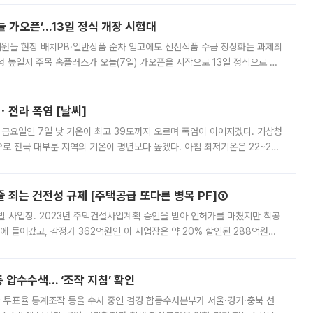
 가오픈’...13일 정식 개장 시험대
.직원들 현장 배치PB·일반상품 순차 입고에도 신선식품 수급 정상화는 과제최
 높일지 주목 홈플러스가 오늘(7일) 가오픈을 시작으로 13일 정식으로 재
직원들이 현장 배치되고, PB 상품과 함께 일반 상품 납품도 순차적으로 진행
ㆍ전라 폭염 [날씨]
 금요일인 7일 낮 기온이 최고 39도까지 오르며 폭염이 이어지겠다. 기상청
로 전국 대부분 지역의 기온이 평년보다 높겠다. 아침 최저기온은 22~27
 대부분 지역에 폭염특보가 발효된 가운데 최고체감온도는 35도 안팎까지 올라
줄 죄는 건전성 규제 [주택공급 또다른 병목 PF]①
발 사업장. 2023년 주택건설사업계획 승인을 받아 인허가를 마쳤지만 착공
에 들어갔고, 감정가 362억원인 이 사업장은 약 20% 할인된 288억원에
 현재는 4차 공매를 위한 조건 협의가 진행 중이다. 수도권의 주요 주거 배
 압수수색… ‘조작 지침’ 확인
와 투표율 통계조작 등을 수사 중인 검경 합동수사본부가 서울·경기·충북 선