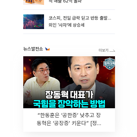
적 매출 62억 돌파
코스피, 전일 급락 딛고 반등 출발…
외인 '사자'에 상승세
뉴스발전소
“한동훈은 ‘공한증’ 낮추고 장
동혁은 ‘공장증’ 키운다” [정치
대학]