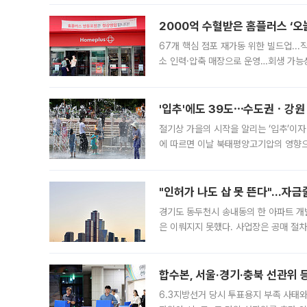
2000억 수혈받은 홈플러스 ‘오늘
67개 핵심 점포 재가동 위한 빌드업..
소 인력·압축 매장으로 운영…회생 가능성
영업을 시작한다. 핵심 점포 67개에는 
'입추'에도 39도⋯수도권ㆍ강원
절기상 가을의 시작을 알리는 ‘입추’이자
에 따르면 이날 북태평양고기압의 영향으
도, 낮 최고기온은 31~39도로, 전국
"인허가 나도 삽 못 뜬다"…자금
경기도 동두천시 송내동의 한 아파트 개
은 이뤄지지 못했다. 사업장은 공매 절차
3차 공매까지 진행됐으나 모두 유찰됐다.
후
합수본, 서울·경기·충북 선관위 등
6.3지방선거 당시 투표용지 부족 사태