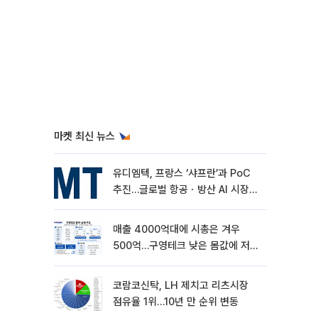
마켓 최신 뉴스
유디엠텍, 프랑스 ‘샤프란’과 PoC
추진…글로벌 항공ㆍ방산 AI 시장
공략
매출 4000억대에 시총은 겨우
500억…구영테크 낮은 몸값에 저가
승계 마무리
코람코신탁, LH 제치고 리츠시장
점유율 1위…10년 만 순위 변동