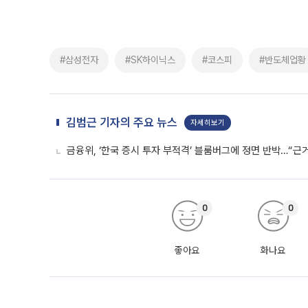
#삼성전자
#SK하이닉스
#코스피
#반도체업황
김범근 기자의 주요 뉴스
자세히보기
금융위, ‘한국 증시 투자 부적격’ 블룸버그에 정면 반박…“근
0
0
좋아요
화나요