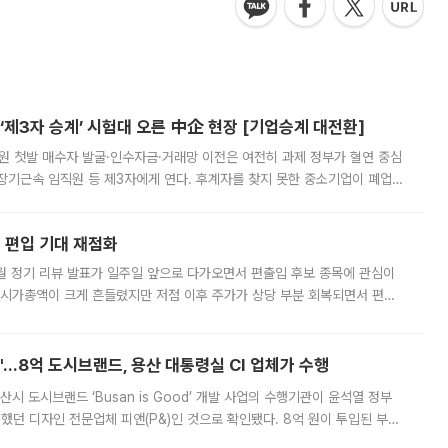
제3자 승계’ 시험대 오른 中企 현장 [기업승계 대전환]
지원 첫발 매수자 발굴·인수자금·거래망 이전은 여전히 과제 정부가 혈연 중심
장기근속 임직원 등 제3자에게 연다. 후계자를 찾지 못한 중소기업이 폐업
해 기술과 일자리를 남기도록 하겠다는 취지다. 다만 세금 감면만으로 거래를
에 편입 기대 재점화
월 정기 리뷰 발표가 일주일 앞으로 다가오면서 편출입 후보 종목에 관심이
 시가총액이 크게 흔들렸지만 저점 이후 주가가 상당 부분 회복되면서 편입
다시 부각되고 있다. 7일 금융투자업계에 따르면 MSCI는 한국시간으로 오는
od'…8억 도시브랜드, 용산 대통령실 CI 업체가 수행
시 도시브랜드 ‘Busan is Good’ 개발 사업의 수행기관이 윤석열 정부
여했던 디자인 전문업체 피앤(P&)인 것으로 확인됐다. 8억 원이 투입된 부산
 부족과 디자인 정체성 논란에 휩싸였던 만큼, 사업 선정 과정과 결과물에