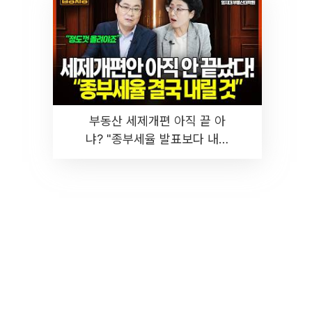
부동산 세제개편 아직 끝 아
냐? "종부세율 발표보다 내릴
것" 장기거주·양도세 전망 I 집
땅지성 I 김인만, 진미윤