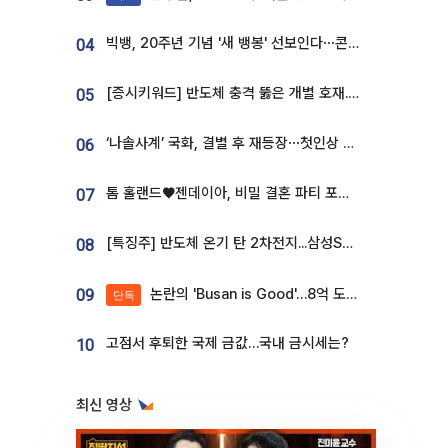
빅뱅, 20주년 기념 '새 뱅봉' 선보인다⋯콘서트 앞두고 팝업 개최
04
[증시키워드] 반도체 충격 뚫은 개별 호재...포스코퓨처엠·에코프로·한화솔루션 '눈길'
05
‘나솔사계’ 국화, 결별 후 재등장⋯첫인상 투표 휩쓸고 ‘인기녀’ 등극
06
톰 홀랜드♥젠데이아, 비밀 결혼 파티 포착⋯호텔 대관비만 9억
07
[특징주] 반도체 온기 탄 2차전지...삼성SDI, 장 초반 7% 넘게 껑충
08
논란의 'Busan is Good'…8억 도시브랜드, 용산 대통령실 CI 업체가 수행
09
단독
고점서 후퇴한 국제 금값…국내 금시세는?
10
최신 영상