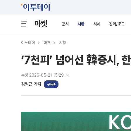
마켓
공시
시황
시세
장외/IPO
이투데이
마켓
시황
‘7천피’ 넘어선 韓증시, 
수정 2026-05-21 15:29
김범근 기자
구독