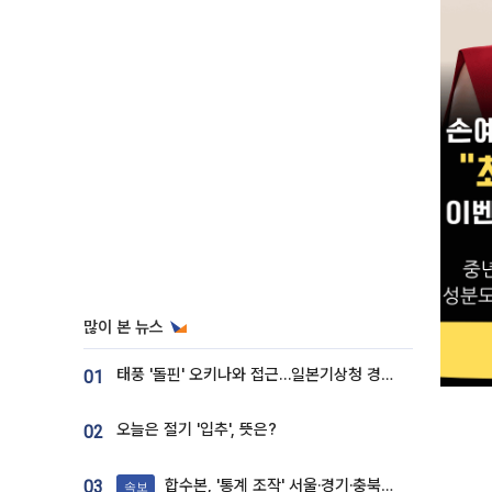
많이 본 뉴스
태풍 '돌핀' 오키나와 접근…일본기상청 경로 업데이트
01
오늘은 절기 '입추', 뜻은?
02
합수본, '통계 조작' 서울·경기·충북 선관위 등 추가 압수수색
03
속보