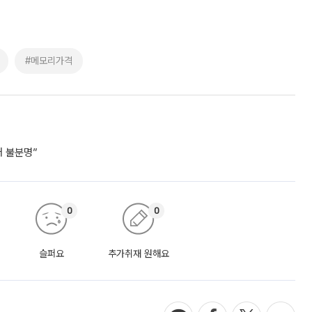
#메모리가격
거 불분명”
0
0
슬퍼요
추가취재 원해요