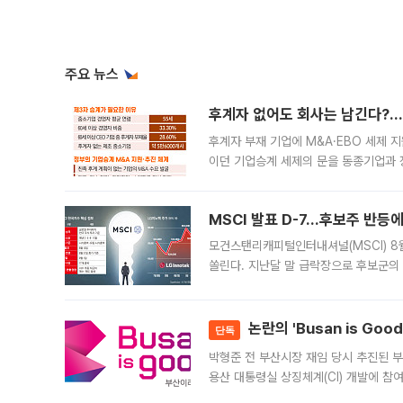
주요 뉴스
후계자 없어도 회사는 남긴다?…‘
후계자 부재 기업에 M&A·EBO 세제 
이던 기업승계 세제의 문을 동종기업과 
대신 M&A나 임직원 인수(EBO)를 통
늘
MSCI 발표 D-7…후보주 반등
모건스탠리캐피털인터내셔널(MSCI) 8
쏠린다. 지난달 말 급락장으로 후보군의
가능성과 지수 추종 자금 유입 기대가 
논란의 'Busan is Go
단독
박형준 전 부산시장 재임 당시 추진된 부산
용산 대통령실 상징체계(CI) 개발에 참
도시브랜드 사업이 공개 이후 시민 공감