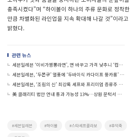
충족시켰다”며 “하이볼이 하나의 주류 문화로 정착한
만큼 차별화된 라인업을 지속 확대해 나갈 것”이라고
밝혔다.
관련 뉴스
세븐일레븐 ‘이비가짬뽕라면’, 면 바꾸고 가격 낮추니 ‘컵라면 매출 1위’
세븐일레븐, ‘두쫀쿠’ 열풍에 ‘두바이식 카다이프 뚱카롱’ 선봬
세븐일레븐, ‘조림의 신’ 최강록 셰프와 프리미엄 증류주 시장 정조준
美 클래리티 법안 연내 통과 가능성 13%…상원 문턱서 제동
#세븐일레븐
#하이볼
#스타셰프콜라보
#후덕죽