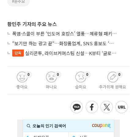
#윤주모
황민주 기자의 주요 뉴스
폭염·스콜이 부른 ‘인도어 호캉스’ 열풍…체류형 패키지 뜬다
“보기만 하는 광고 끝“…화장품업계, SNS 홍보도 ‘참여형 콘텐츠’로 변모
실리콘투, 라이브커머스팀 신설…K뷰티 ‘글로벌 판매망’ 확대
단독
0
0
0
0
좋아요
화나요
슬퍼요
추가취재 원해요