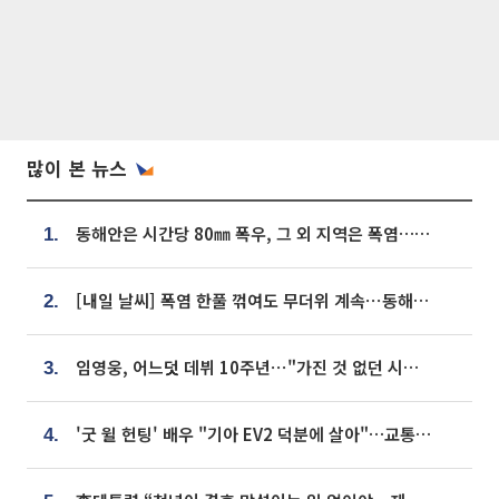
많이 본 뉴스
동해안은 시간당 80㎜ 폭우, 그 외 지역은 폭염…‘극과 극 날씨’
1.
[내일 날씨] 폭염 한풀 꺾여도 무더위 계속⋯동해안 이틀 연속 비
2.
임영웅, 어느덧 데뷔 10주년⋯"가진 것 없던 시절, 내 앞엔 20명의 팬뿐"
3.
'굿 윌 헌팅' 배우 "기아 EV2 덕분에 살아"…교통사고 후 안전성 극찬
4.