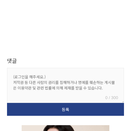
댓글
0 / 300