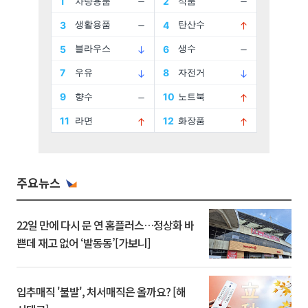
주요뉴스
22일 만에 다시 문 연 홈플러스…정상화 바
쁜데 재고 없어 ‘발동동’[가보니]
입추매직 '불발', 처서매직은 올까요? [해