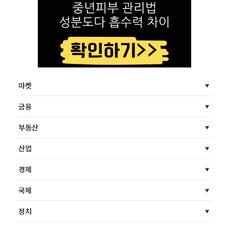
마켓
금융
부동산
산업
경제
국제
정치