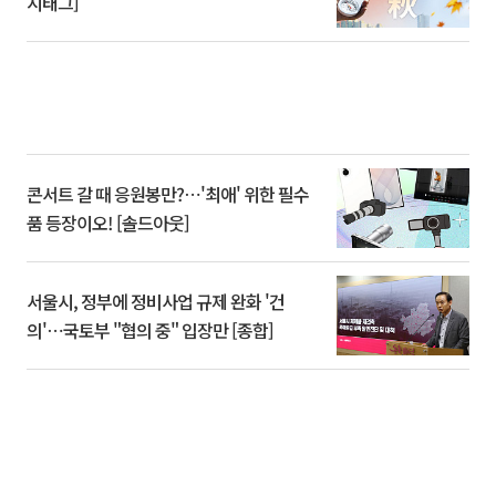
시태그]
콘서트 갈 때 응원봉만?⋯'최애' 위한 필수
품 등장이오! [솔드아웃]
서울시, 정부에 정비사업 규제 완화 '건
의'⋯국토부 "협의 중" 입장만 [종합]