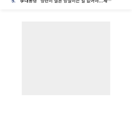
李대통령 “청년이 결혼 망설이는 일 없어야...제도상 불이익 조사”
5.