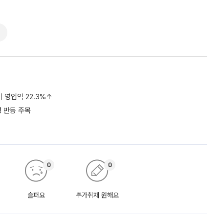
기 영업익 22.3%↑
성 반등 주목
0
0
슬퍼요
추가취재 원해요