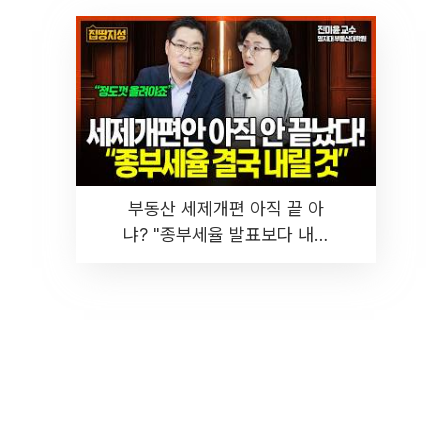
부동산 세제개편 아직 끝 아
냐? "종부세율 발표보다 내릴
것" 장기거주·양도세 전망 I 집
땅지성 I 김인만, 진미윤