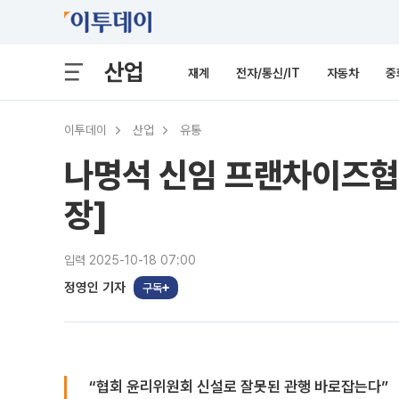
산업
재계
전자/통신/IT
자동차
중
이투데이
산업
유통
나명석 신임 프랜차이즈협회
장]
입력 2025-10-18 07:00
정영인 기자
구독
“협회 윤리위원회 신설로 잘못된 관행 바로잡는다”