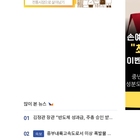
많이 본 뉴스
김정관 장관 “반도체 성과급, 주총 승인 받도록”…상법·자본시장법 개정 시사
01
중부내륙고속도로서 미상 폭발물 발견
02
속보