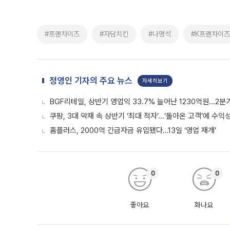
#프랜차이즈
#자담치킨
#나명석
#K프랜차이즈
정영인 기자의 주요 뉴스
자세히보기
BGF리테일, 상반기 영업익 33.7% 늘어난 1230억원...2분
쿠팡, 3대 악재 속 상반기 ‘최대 적자’...‘돌아온 고객’에 수익
홈플러스, 2000억 긴급자금 유입됐다…13일 ‘영업 재개’
0
0
좋아요
화나요