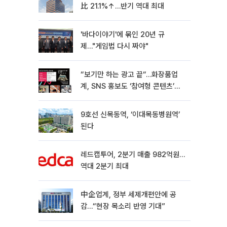
比 21.1%↑…반기 역대 최대
'바다이야기'에 묶인 20년 규
제…"게임법 다시 짜야"
“보기만 하는 광고 끝“…화장품업
계, SNS 홍보도 ‘참여형 콘텐츠’로
변모[K뷰티 라방戰]
9호선 신목동역, ‘이대목동병원역’
된다
레드캡투어, 2분기 매출 982억원…
역대 2분기 최대
中企업계, 정부 세제개편안에 공
감…“현장 목소리 반영 기대”