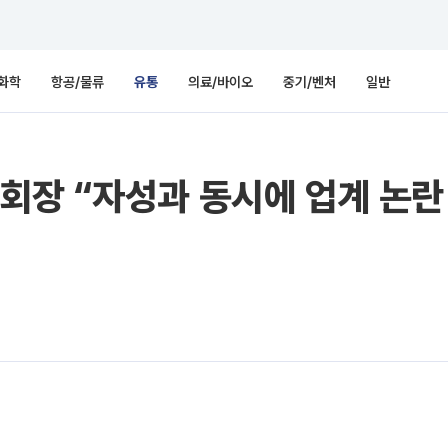
화학
항공/물류
유통
의료/바이오
중기/벤처
일반
장 “자성과 동시에 업계 논란 