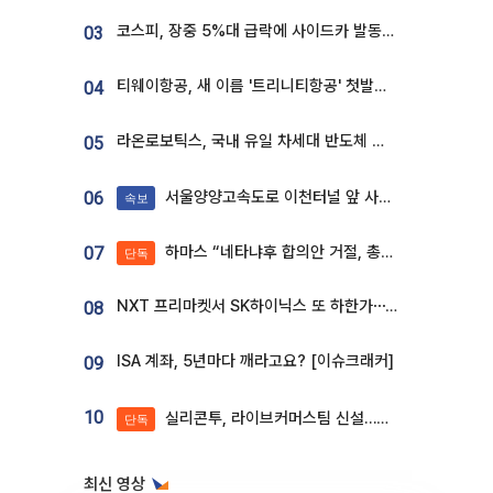
코스피, 장중 5%대 급락에 사이드카 발동…삼성·SK 동반 폭락
03
티웨이항공, 새 이름 '트리니티항공' 첫발…SSC 전략 본격화
04
라온로보틱스, 국내 유일 차세대 반도체 공정 로봇 개발 ‘고객사 테스트 진행’
05
서울양양고속도로 이천터널 앞 사고 발생
06
속보
하마스 “네타냐후 합의안 거절, 총선 앞두고 시간 끌기”
07
단독
NXT 프리마켓서 SK하이닉스 또 하한가⋯‘11주 거래’에 시초가 왜곡
08
ISA 계좌, 5년마다 깨라고요? [이슈크래커]
09
10
실리콘투, 라이브커머스팀 신설…K뷰티 ‘글로벌 판매망’ 확대[K뷰티 라방戰]
단독
최신 영상