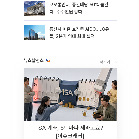
코오롱인더, 중간배당 50% 높인
다…주주환원 강화
통신사 매출 효자된 AIDC…LG유
플, 2분기 역대 최대 실적
뉴스발전소
ISA 계좌, 5년마다 깨라고요?
[이슈크래커]