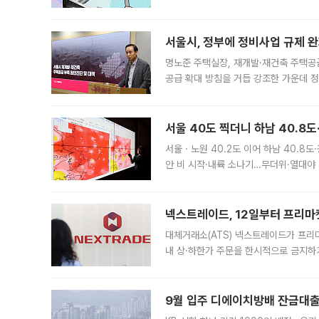
어디일까요? 아이돌 콘서트 시작을 기다
서울시, 정부에 정비사업 규제 완화
명노준 주택실장, 재개발·재건축 주택공
공급 확대 방침을 거듭 강조한 가운데 정
면 반박하고 나섰다. 명노준 서울시 주택
서울 40도 찍더니 하남 40.8도
서울ㆍ노원 40.2도 이어 하남 40.8도
안 비 시작·내륙 소나기…무더위·열대야 
에서도 40도를 웃도는 기온이 관측됐다
의 극심한
넥스트레이드, 12일부터 프리마
대체거래소(ATS) 넥스트레이드가 프리
내 상·하한가 주문을 한시적으로 금지하
가 체결 사례와 관련해 설명자료를 내고
9월 입주 디에이치방배 잔금대출