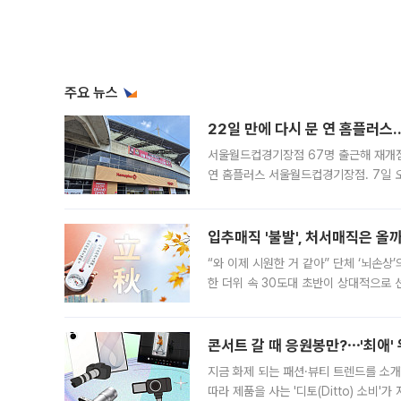
주요 뉴스
22일 만에 다시 문 연 홈플러스
서울월드컵경기장점 67명 출근해 재개점 
연 홈플러스 서울월드컵경기장점. 7일 
우유, 과일 같은 신선식품이 차근차근 자
입추매직 '불발', 처서매직은 올
“와 이제 시원한 거 같아” 단체 ‘뇌손상
한 더위 속 30도대 초반이 상대적으로
지역에 있었습니다. 7월 말에는 서풍과
콘서트 갈 때 응원봉만?⋯'최애'
지금 화제 되는 패션·뷰티 트렌드를 소개
따라 제품을 사는 '디토(Ditto) 소비