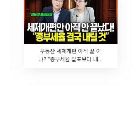
부동산 세제개편 아직 끝 아
냐? "종부세율 발표보다 내릴
것" 장기거주·양도세 전망 I 집
땅지성 I 김인만, 진미윤