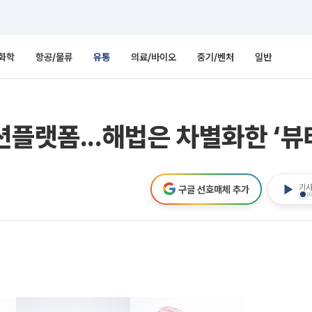
화학
항공/물류
유통
의료/바이오
중기/벤처
일반
플랫폼...해법은 차별화한 ‘뷰티
기사
구글 선호매체 추가