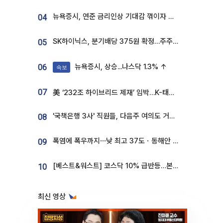
뉴욕증시, 연준 금리인상 기대감 꺾이자 상승...S&P500 사상 최고치 [종합]
04
SK하이닉스, 분기배당 375원 확정…주주환원책 9월로 앞당겨 발표
05
뉴욕증시, 상승...나스닥 1.3% ↑
06
속보
07
美 ‘232조 하이브리드 제재’ 임박…K-태양광, 불확실성 털고 날개 다나
'국책은행 3사' 직원들, 다음주 여의도 거리 나서는 까닭은
08
폭염에 폭우까지⋯낮 최고 37도ㆍ동해안 강한 비 [날씨]
09
[베스트&워스트] 코스닥 10% 급반등…본느, 최대주주 변경 기대에 270% 폭등
10
최신 영상