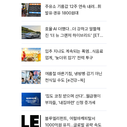
주유소 기름값 12주 연속 내려…휘
발유·경유 1800원대
효율·AI 더했다…더 강하고 알뜰해
진 ‘더 뉴 그랜저 하이브리드’ [ET의
모빌리티]
입추 지나도 계속되는 폭염…식음료
업계, ‘늦더위 잡기’ 전력 투구
여름철 마른기침, 냉방병‧감기 아닌
천식일 수도 [e건강~쏙]
‘집도 코칭 받으며 산다’…월급쟁이
부자들, ‘내집마련’ 신청 증가세
블루엘리펀트, 어펄마캐피탈서
1000억원 유치…글로벌 공략 속도