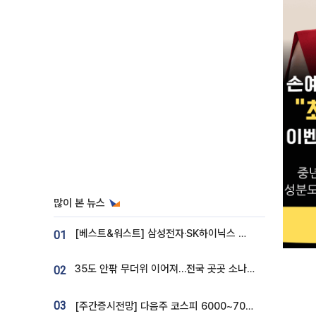
많이 본 뉴스
[베스트&워스트] 삼성전자·SK하이닉스 밀린 한 주…상상인증권은 85% 급등
01
35도 안팎 무더위 이어져…전국 곳곳 소나기 [오늘 날씨]
02
03
[주간증시전망] 다음주 코스피 6000~7000⋯“外人 수급은 정책이 변수”