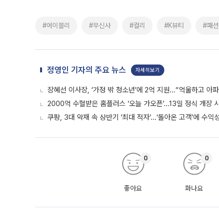
#에이블리
#무신사
#컬리
#K뷰티
#패
정영인 기자의 주요 뉴스
자세히보기
장혜선 이사장, ‘가정 밖 청소년’에 2억 지원...“억울하고 아
2000억 수혈받은 홈플러스 ‘오늘 가오픈’...13일 정식 개장
쿠팡, 3대 악재 속 상반기 ‘최대 적자’...‘돌아온 고객’에 수익
0
0
좋아요
화나요