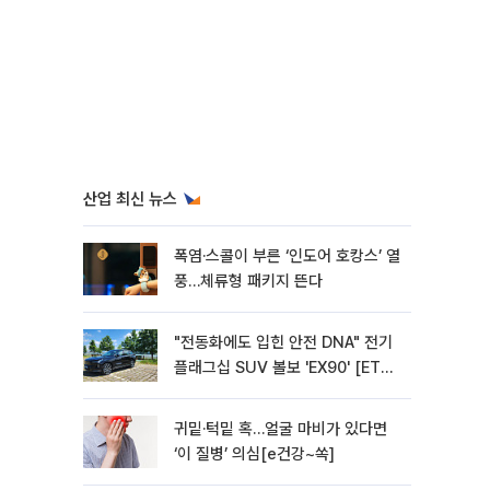
산업 최신 뉴스
폭염·스콜이 부른 ‘인도어 호캉스’ 열
풍…체류형 패키지 뜬다
"전동화에도 입힌 안전 DNA" 전기
플래그십 SUV 볼보 'EX90' [ET의
모빌리티]
귀밑·턱밑 혹…얼굴 마비가 있다면
‘이 질병’ 의심[e건강~쏙]