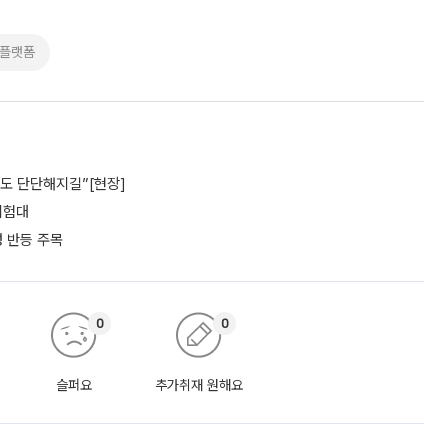
션플랫폼
파도 단단해지길”[현장]
 시험대
성 반등 주목
0
0
슬퍼요
추가취재 원해요