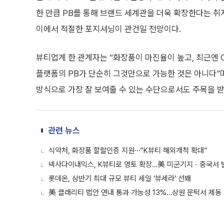
한 만큼 PB를 통해 브랜드 세계관을 더욱 확장한다는 취
이에서 적절한 포지셔닝이 관건일 전망이다.
뷰티업계 한 관계자는 “화장품이 마진율이 높고, 최근엔 
플랫폼의 PB가 단순히 그것만으로 가능한 것은 아니다”
방식으로 가장 잘 보여줄 수 있는 수단으로서도 주목을 받
관련 뉴스
식약처, 화장품 할랄인증 지원⋯”K뷰티 해외개척 확대”
넥사다이내믹스, K뷰티로 영토 확장…美 미군기지ㆍ중국서 
롯데온, 상반기 최대 규모 뷰티 세일 ‘뷰세라’ 선봬
美 클래리티 법안 연내 통과 가능성 13%…상원 문턱서 제동