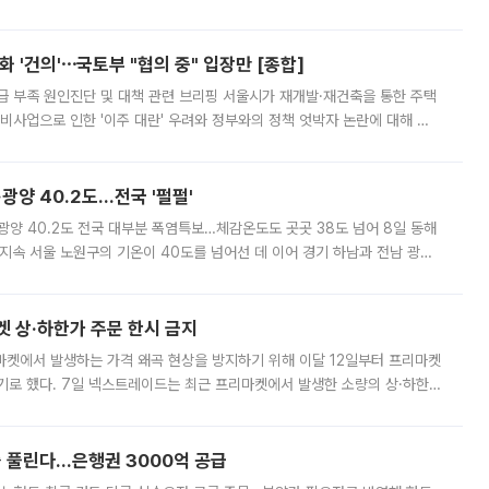
리는 공연장. 응원봉만큼이나 눈에 띄는 게 있습니다. 공연이 시작되기
 '건의'⋯국토부 "협의 중" 입장만 [종합]
급 부족 원인진단 및 대책 관련 브리핑 서울시가 재개발·재건축을 통한 주택
비사업으로 인한 '이주 대란' 우려와 정부와의 정책 엇박자 논란에 대해 정
실장은 2031년까지 31만 가구 착공 목표에 차질이 없다는 입장이나,
·광양 40.2도…전국 '펄펄'
·광양 40.2도 전국 대부분 폭염특보…체감온도도 곳곳 38도 넘어 8일 동해
지속 서울 노원구의 기온이 40도를 넘어선 데 이어 경기 하남과 전남 광양
. 전국 대부분 지역에 폭염특보가 내려진 가운데 곳곳에서 39~40도 안팎
켓 상·하한가 주문 한시 금지
마켓에서 발생하는 가격 왜곡 현상을 방지하기 위해 이달 12일부터 프리마켓
기로 했다. 7일 넥스트레이드는 최근 프리마켓에서 발생한 소량의 상·하한
, 주문 오류로 인한 가격 급등락을 최소화하기 위한 비상 대응방안을 발표
 풀린다…은행권 3000억 공급