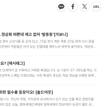
…정상화 바쁜데 재고 없어 ‘발동동’[가보니]
준비 신선식품 등 순차 입고…13일 정식 개장 목표 22일 만에 다시 문을
오전부터 직원들은 비어 있는 진열대를 채우느라 바쁘게 움직였다. 계란과
리를 잡기 시작했지만, 매장 곳곳엔 여전히 텅 빈 매대가 먼저 눈에 들어왔
까요? [해시태그]
’의 단계까지 온 지독하고 지독한 폭염입니다. 낮 기온이 37~39도를 찍는 극
 선선하게 느껴질 지경인데요. 이번 폭염의 중심은 처음 영남을 비롯한 동쪽
 북서풍이 산맥을 넘어 영남 쪽으로 내려오면서 뜨겁고 건조해졌는데요.
 위한 필수품 등장이오! [솔드아웃]
합니다. 자신의 취향, 가치관과 유사하거나 인기 있는 인물 혹은 콘텐츠를
'가 자리 잡은 오늘, 잘파세대(Z세대와 알파세대의 합성어)의 눈길이 쏠린 곳은