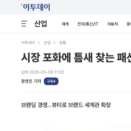
산업
재계
전자/통신/IT
자동차
중
이투데이
산업
유통
시장 포화에 틈새 찾는 패션
입력 2026-05-09 11:00
정영인 기자
구독
브랜딩 경쟁...뷰티로 브랜드 세계관 확장