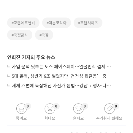
#교촌에프앤비
#더본코리아
#프랜차이즈
#국정감사
#국감
연희진 기자의 주요 뉴스
가입 문턱 낮추는 토스 페이스페이⋯얼굴인식 결제 확산 속도낸다
5대 은행, 상반기 9조 벌었지만 ‘건전성 뒷걸음’⋯중기대출 문턱 높아지나
세제 개편에 복잡해진 자산가 셈법⋯강남 고령자·다주택자 ‘자산재편 고심’
0
0
0
0
좋아요
화나요
슬퍼요
추가취재 원해요