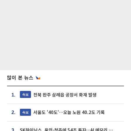
많이 본 뉴스
전북 완주 삼례읍 공장서 화재 발생
속보
1.
서울도 '40도'…오늘 노원 40.2도 기록
속보
2.
SK하이닉스, 용인·청주에 54조 투자…AI 메모리 생산기지 키운다
3.