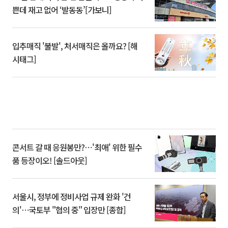
쁜데 재고 없어 ‘발동동’[가보니]
입추매직 '불발', 처서매직은 올까요? [해
시태그]
콘서트 갈 때 응원봉만?⋯'최애' 위한 필수
품 등장이오! [솔드아웃]
서울시, 정부에 정비사업 규제 완화 '건
의'⋯국토부 "협의 중" 입장만 [종합]