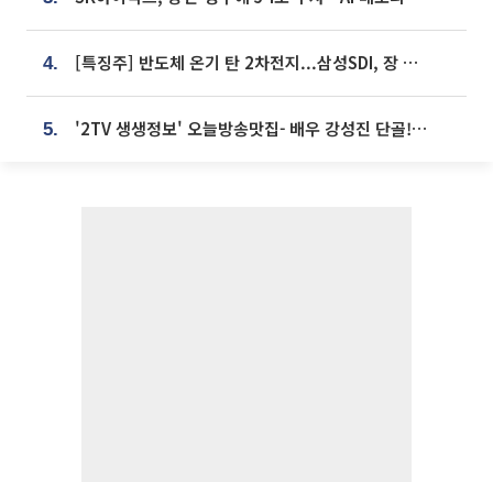
[특징주] 반도체 온기 탄 2차전지...삼성SDI, 장 초반 7% 넘게 껑충
4.
'2TV 생생정보' 오늘방송맛집- 배우 강성진 단골! 쌀국수ㆍ푸팟퐁 커리 맛집 '블○○○'
5.