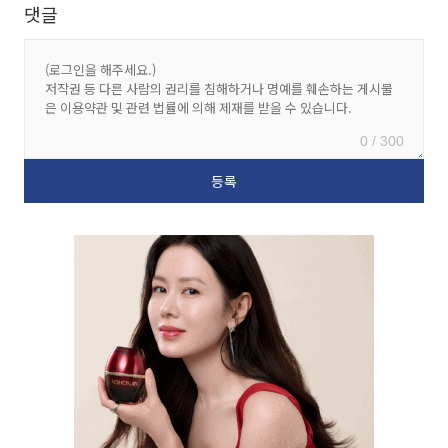
댓글
0 / 300