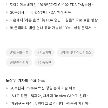
지아이이노베이션 “2028년까지 GI-102 FDA 가속승인 목표”
GC녹십자, 미국 혈장센터 FDA 허가 획득
라온메디 ‘라온 올쏘’ 美 FDA 승인… 원클릭으로 효율 향상
美 클래리티 법안 연내 통과 가능성 13%…상원 문턱서 제동
#다발성골수종
#리노지픽
#리제네론파마슈티컬스
#이중특이항체
#신속승인
노상우 기자의 주요 뉴스
GC녹십자, mRNA 백신 정밀 분석 기술 확보
J&J도 참전…빅파마, 차세대 ‘in vivo CAR-T’ 선점 경쟁 본격화
“폐렴구균 백신, 맞았다고 끝 아니다…접종력 확인해야”