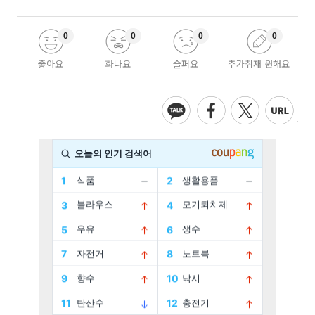
0
0
0
0
좋아요
화나요
슬퍼요
추가취재 원해요