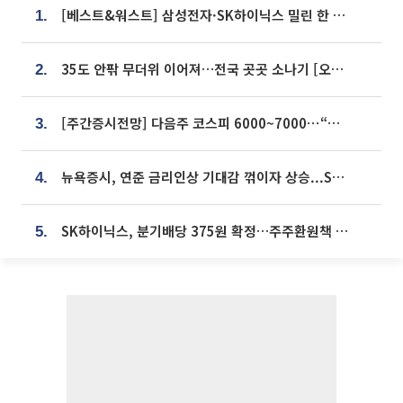
[베스트&워스트] 삼성전자·SK하이닉스 밀린 한 주…상상인증권은 85% 급등
1.
35도 안팎 무더위 이어져…전국 곳곳 소나기 [오늘 날씨]
2.
[주간증시전망] 다음주 코스피 6000~7000⋯“外人 수급은 정책이 변수”
3.
뉴욕증시, 연준 금리인상 기대감 꺾이자 상승...S&P500 사상 최고치 [종합]
4.
SK하이닉스, 분기배당 375원 확정…주주환원책 9월로 앞당겨 발표
5.