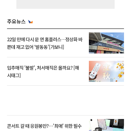
주요뉴스
22일 만에 다시 문 연 홈플러스…정상화 바
쁜데 재고 없어 ‘발동동’[가보니]
입추매직 '불발', 처서매직은 올까요? [해
시태그]
콘서트 갈 때 응원봉만?⋯'최애' 위한 필수