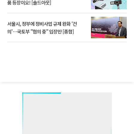
품 등장이오! [솔드아웃]
서울시, 정부에 정비사업 규제 완화 '건
의'⋯국토부 "협의 중" 입장만 [종합]