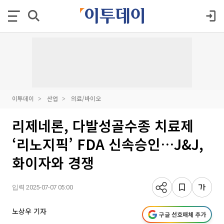
이투데이
산업
의료/바이오
리제네론, 다발성골수종 치료제
‘리노지픽’ FDA 신속승인…J&J,
화이자와 경쟁
입력 2025-07-07 05:00
노상우 기자
구글 선호매체 추가