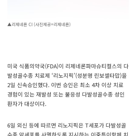
▲리제네론 CI (사진제공=리제네론)
미국 식품의약국(FDA)이 리제네론파마슈티컬스의 다
발성골수종 치료제 ‘리노지픽’(성분명 린보셀타맙)을
2일 신속승인했다. 이번 승인은 최소 4차 이상 치료
경험이 있는 재발성 또는 불응성 다발성골수종 성인
환자가 대상이다.
6일 외신 등에 따르면 리노지픽은 T세포가 다발성골
수종 암세포를 사멸하도록 지시하는 이중특이항체 치