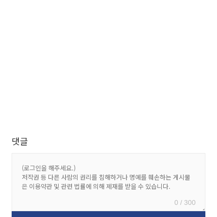
댓글
0 / 300