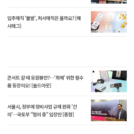
입추매직 '불발', 처서매직은 올까요? [해
시태그]
콘서트 갈 때 응원봉만?⋯'최애' 위한 필수
품 등장이오! [솔드아웃]
서울시, 정부에 정비사업 규제 완화 '건
의'⋯국토부 "협의 중" 입장만 [종합]