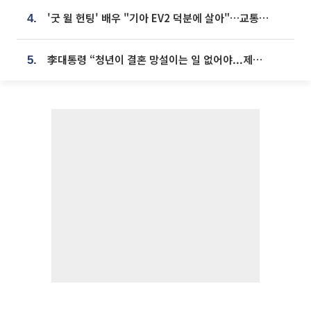
'굿 윌 헌팅' 배우 "기아 EV2 덕분에 살아"…교통사고 후 안전성 극찬
4.
李대통령 “청년이 결혼 망설이는 일 없어야...제도상 불이익 조사”
5.