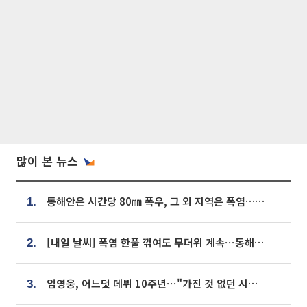
많이 본 뉴스
동해안은 시간당 80㎜ 폭우, 그 외 지역은 폭염…‘극과 극 날씨’
1.
[내일 날씨] 폭염 한풀 꺾여도 무더위 계속⋯동해안 이틀 연속 비
2.
임영웅, 어느덧 데뷔 10주년⋯"가진 것 없던 시절, 내 앞엔 20명의 팬뿐"
3.