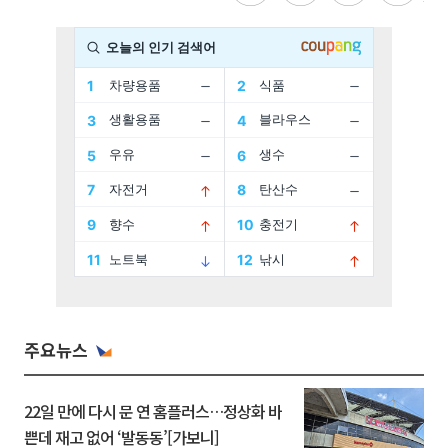
주요뉴스
22일 만에 다시 문 연 홈플러스…정상화 바
쁜데 재고 없어 ‘발동동’[가보니]