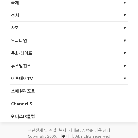
국제
정치
사회
오피니언
문화·라이프
뉴스발전소
이투데이TV
스페셜리포트
Channel 5
위너스IR클럽
무단전재 및 수집, 복사, 재배포, AI학습 이용 금지
Copyright 2006.
이투데이
. All rights reserved