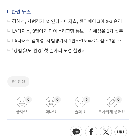
관련 뉴스
김혜성, 시범경기 첫 안타…다저스, 샌디에이고에 8-3 승리
LA다저스, 8명에게 마이너리그행 통보…김혜성은 1차 생존
LA다저스 김혜성, 시범경기서 1안타·1도루·2득점…2할 타율 진입 성공
‘경험 無도 환영’ 첫 일자리 도전 설명서
#김혜성
0
0
0
0
좋아요
화나요
슬퍼요
추가취재 원해요