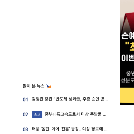
많이 본 뉴스
김정관 장관 “반도체 성과급, 주총 승인 받도록”…상법·자본시장법 개정 시사
01
중부내륙고속도로서 미상 폭발물 발견
02
속보
태풍 '돌핀' 이어 '찬홈' 등장…예상 경로에 한국 '한숨'
03