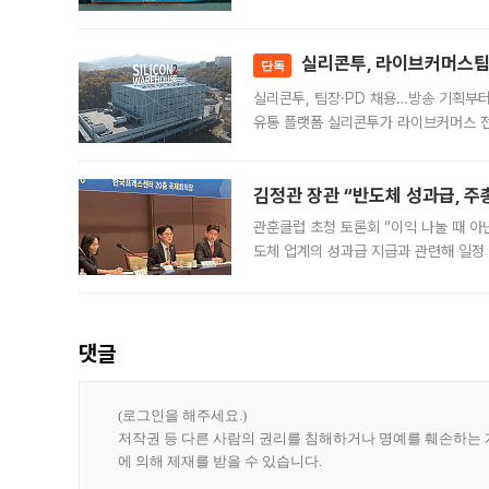
급 수출 호조가 매달 이어지면서 6월 
대 기
실리콘투, 라이브커머스팀 
단독
실리콘투, 팀장·PD 채용…방송 기획부
유통 플랫폼 실리콘투가 라이브커머스 전
나섰다. 국내 화장품을 해외 유통망에 공
김정관 장관 “반도체 성과급, 
관훈클럽 초청 토론회 “이익 나눌 때 아
도체 업계의 성과급 지급과 관련해 일정
최근 상법·자본시장법 개정으로 기업 지
댓글