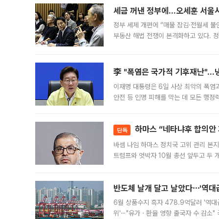
세금 꺼낸 정부에…오세훈 서울시장
정부 세제 개편에 “매물 잠김·전월세 불
부동산 해법 전쟁이 본격화하고 있다. 
드를 꺼내자 서울시는 전·월세 부담만 
李 "폭염은 국가적 기후재난"…냉
이재명 대통령은 6일 사상 최악의 폭염
안전 등 인명 피해를 막는 데 모든 행
인프라 확충 계획을 내년도 예산안에 반
하마스 “네타냐후 합의안 거
단독
바셈 나임 하마스 정치국 고위 관리 본지
트럼프와 엇박자 10월 총선 앞두고 두 
원회(BOP)와 팔레스타인 무장단체 하마
반도체 날개 달고 날았다⋯'역대급
6월 상품수지 흑자 478.9억달러 '역대
위'⋯"유가ㆍ환율 영향 출국자 수 감소" 