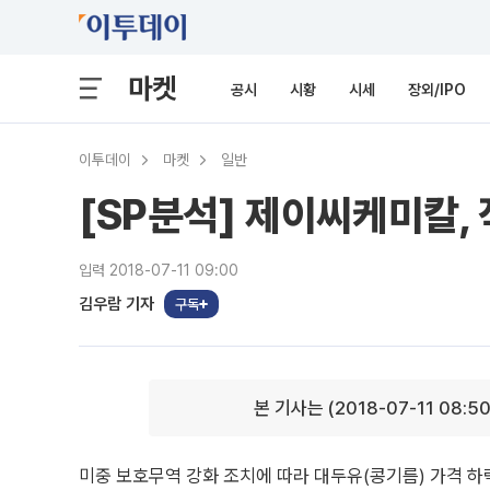
마켓
공시
시황
시세
장외/IPO
이투데이
마켓
일반
[SP분석] 제이씨케미칼, 
입력 2018-07-11 09:00
김우람 기자
구독
본 기사는 (2018-07-11 08:5
미중 보호무역 강화 조치에 따라 대두유(콩기름) 가격 