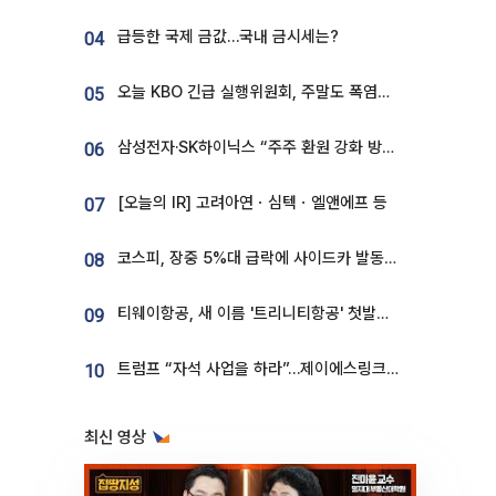
급등한 국제 금값…국내 금시세는?
04
오늘 KBO 긴급 실행위원회, 주말도 폭염취소 될까
05
삼성전자·SK하이닉스 “주주 환원 강화 방안 마련”
06
[오늘의 IR] 고려아연ㆍ심텍ㆍ엘앤에프 등
07
코스피, 장중 5%대 급락에 사이드카 발동…삼성·SK 동반 폭락
08
티웨이항공, 새 이름 '트리니티항공' 첫발…SSC 전략 본격화
09
트럼프 “자석 사업을 하라”…제이에스링크, 비중국 영구자석 공급망 구축 속도
10
최신 영상