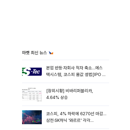
마켓 최신 뉴스
본업 반등·자회사 적자 축소…에스
텍시스템, 코스피 몸값 셈법[IPO 엑
스레이]
[장외시황] 비바리퍼블리카,
4.64% 상승
코스피, 4% 하락에 6270선 마감…
삼전·SK하닉 '와르르' 각각
6%·10%대 급락