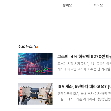
좋아요
화나요
주요 뉴스
코스피, 4% 하락에 6270선 마
코스피 시장 시가총액 1, 2위 종목인 
래소에 따르면 코스피 지수는 전 거래일 대
1.81% 내린 6478.75에 출발한 코
다. 이날 오전
ISA 계좌, 5년마다 깨라고요? 
생산적금융 ISA, 국내 투자 이자·배당
이월도 폐지…기존 계좌까지 적용청년형 
는 5년마다 계좌를 해지하라는 건가요?”
편을