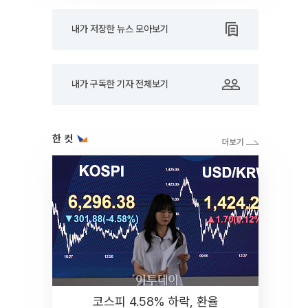
내가 저장한 뉴스 모아보기
내가 구독한 기자 전체보기
한 컷
코스피 4.58% 하락, 환율