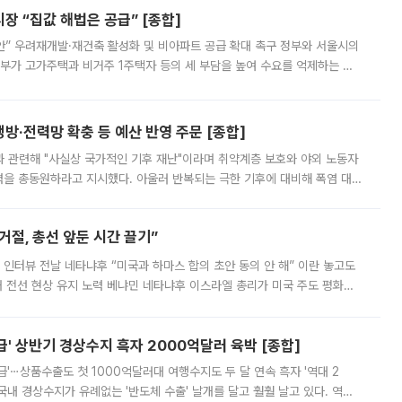
 “집값 해법은 공급” [종합]
안” 우려재개발·재건축 활성화 및 비아파트 공급 확대 촉구 정부와 서울시의
정부가 고가주택과 비거주 1주택자 등의 세 부담을 높여 수요를 억제하는 카
키울 것이라며 세금이 아닌 공급이 근본적인 처방이라고 전면 반박했다.
방·전력망 확충 등 예산 반영 주문 [종합]
과 관련해 "사실상 국가적인 기후 재난"이라며 취약계층 보호와 야외 노동자
정력을 총동원하라고 지시했다. 아울러 반복되는 극한 기후에 대비해 폭염 대응
영하는 방안도 검토하라고 주문했다. 이 대통령은 이날 폭염·가뭄 대
절, 총선 앞둔 시간 끌기”
 인터뷰 전날 네타냐후 “미국과 하마스 합의 초안 동의 안 해” 이란 놓고도
개 전선 현상 유지 노력 베냐민 네타냐후 이스라엘 총리가 미국 주도 평화위
스 간 무장해제 합의안을 반대한 지 하루 만에 하마스 정치국 고위 관리
' 상반기 경상수지 흑자 2000억달러 육박 [종합]
급'⋯상품수출도 첫 1000억달러대 여행수지도 두 달 연속 흑자 '역대 2
국내 경상수지가 유례없는 '반도체 수출' 날개를 달고 훨훨 날고 있다. 역대