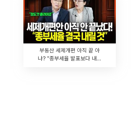
부동산 세제개편 아직 끝 아
냐? "종부세율 발표보다 내릴
것" 장기거주·양도세 전망 I 집
땅지성 I 김인만, 진미윤