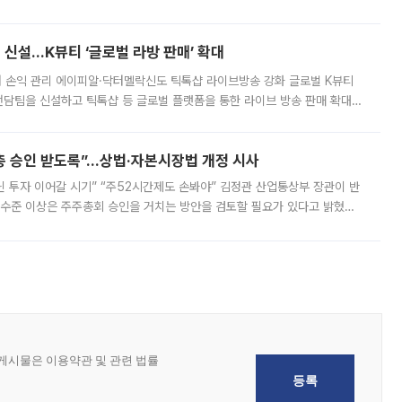
경상수지 뿐 아니라 상반기 경상수지 흑자도 2000억달러에 근접하며 사상 최
신설…K뷰티 ‘글로벌 라방 판매’ 확대
터 손익 관리 에이피알·닥터멜락신도 틱톡샵 라이브방송 강화 글로벌 K뷰티
담팀을 신설하고 틱톡샵 등 글로벌 플랫폼을 통한 라이브 방송 판매 확대에
급하는 데서 한발 더 나아가 방송 기획과 상품 구성, 출연자 섭외, 손익
주총 승인 받도록”…상법·자본시장법 개정 시사
닌 투자 이어갈 시기” “주52시간제도 손봐야” 김정관 산업통상부 장관이 반
 수준 이상은 주주총회 승인을 거치는 방안을 검토할 필요가 있다고 밝혔다.
배구조와 주주권 강화 논의가 이어지는 가운데, 핵심 연구인력에 대한