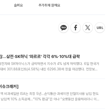
슬퍼요
추가취재 원해요
감…삼전·SK하닉 '와르르' 각각 6%·10%대 급락
삼성전자와 SK하이닉스가 급락하면서 지수가 4% 넘게 하락했다. 6일 한국거
비 301.88포인트(4.58%) 내린 6296.38에 장을 마감했다. 전장보다
스피는 장중 한때 6550.94까지 오르기도 했으나 6238.32까지 밀리기도 했
[이슈크래커]
 전액 비과세일반 ISA는 최장 5년…손익통산·과세이연 단절미사용 납입 한도
납입액 10% 소득공제…“10% 환급”은 아냐 “오랫동안 운용하라더니 이제
 ‘만능 절세 통장’으로 불리는 개인종합자산관리계좌(ISA)가 두 갈래로 개