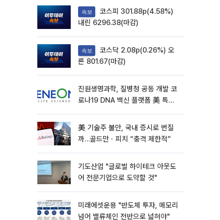
코스피 301.88p(4.58%)
속보
내린 6296.38(마감)
코스닥 2.08p(0.26%) 오
속보
른 801.67(마감)
진원생명과학, 질병청 공동 개발 코
로나19 DNA 백신 플랫폼 美 특허
확보
美 기술주 불안, 국내 증시로 번질
까…골드만ㆍ피치 “충격 제한적”
기도산업 "글로벌 하이테크 아웃도
어 전문기업으로 도약할 것"
미래에셋운용 "반도체 투자, 메모리
넘어 밸류체인 전반으로 넓혀야"