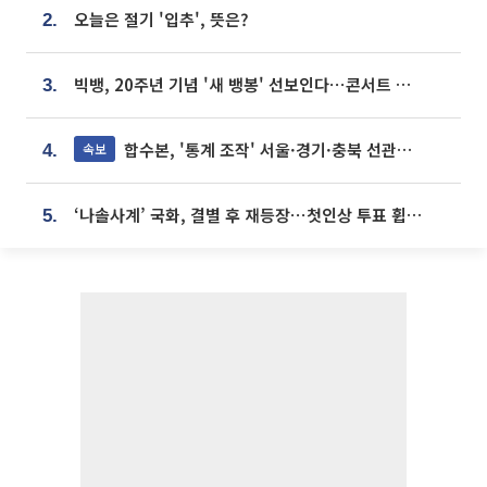
오늘은 절기 '입추', 뜻은?
2.
빅뱅, 20주년 기념 '새 뱅봉' 선보인다⋯콘서트 앞두고 팝업 개최
3.
합수본, '통계 조작' 서울·경기·충북 선관위 등 추가 압수수색
속보
4.
‘나솔사계’ 국화, 결별 후 재등장⋯첫인상 투표 휩쓸고 ‘인기녀’ 등극
5.