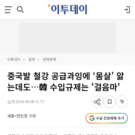
이투데이
경제
경제정책
중국발 철강 공급과잉에 ‘몸살’ 앓
는데도…韓 수입규제는 '걸음마'
입력 2016-05-09 11:17
세종=전민정 기자
구글 선호매체 추가