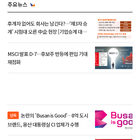
주요뉴스
후계자 없어도 회사는 남긴다?…‘제3자 승
계’ 시험대 오른 中企 현장 [기업승계 대전
환]
MSCI 발표 D-7…후보주 반등에 편입 기대
재점화
논란의 'Busan is Good'…8억 도시
단독
브랜드, 용산 대통령실 CI 업체가 수행