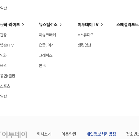
일반
문화·라이프
뉴스발전소
이투데이TV
스페셜리포트
관광
이슈크래커
e스튜디오
방송/TV
요즘, 이거
랭킹영상
영화
그래픽스
음악
한 컷
공연/출판
스포츠
일반
회사소개
이용약관
개인정보처리방침
청소년