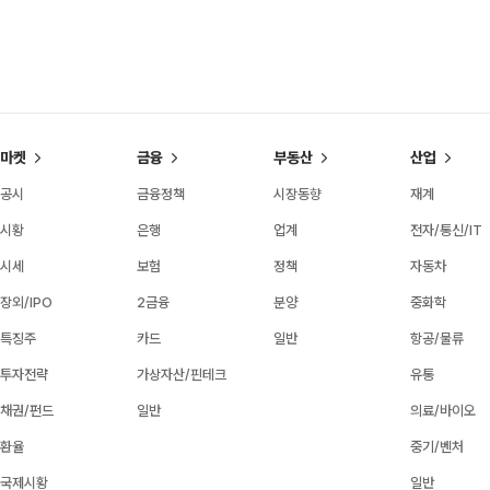
마켓
금융
부동산
산업
공시
금융정책
시장동향
재계
시황
은행
업계
전자/통신/IT
시세
보험
정책
자동차
장외/IPO
2금융
분양
중화학
특징주
카드
일반
항공/물류
투자전략
가상자산/핀테크
유통
채권/펀드
일반
의료/바이오
환율
중기/벤처
국제시황
일반