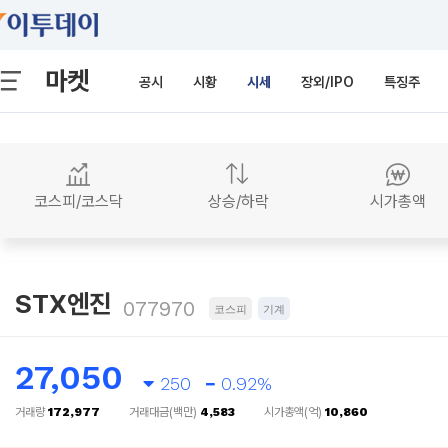
마켓
공시
시황
시세
장외/IPO
특징주
코스피/코스닥
상승/하락
시가총액
STX엔진
077970
코스피
기계
27,050
250
0.92%
거래량
172,977
거래대금(백만)
4,583
시가총액(억)
10,860