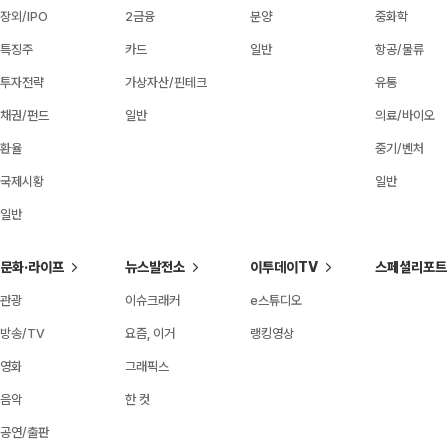
장외/IPO
2금융
분양
중화학
특징주
카드
일반
항공/물류
투자전략
가상자산/핀테크
유통
채권/펀드
일반
의료/바이오
환율
중기/벤처
국제시황
일반
일반
문화·라이프
뉴스발전소
이투데이TV
스페셜리포트
관광
이슈크래커
e스튜디오
방송/TV
요즘, 이거
랭킹영상
영화
그래픽스
음악
한 컷
공연/출판