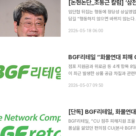
[논현논단_조동근 칼럼] ‘삼
임단협 뒤집는 행동에 정당성 상실영업익
담길 “행동하지 않으면 바뀌지 않는다. 총파업으로 우리의 가치를 증명하자”는 삼성전자 노조의 파
업구호는 “물류를 세워 대한민국을 멈추게 
2026-05-18 06:00
는 “성과급 지급 기준 투명화와 샐러리
BGF리테일 “화물연대 피해 
점포 지원금과 위로금 등 4개 항목 8일 지
이 최근 발생한 상품 공급 차질과 관
놨다. CU를 운영하는 BGF리테일은 7일 가맹점주와 임직원을 대상으로 안내문을 발표했다. BGF
2026-05-07 09:50
리테일은 물류 불안정에 따른 가맹점 
[단독] BGF리테일, 화물연대
BGF리테일, “CU 점주 피해지원 조율 중”점별·
몸살을 앓았던 편의점 CU(본사 BG
가이드라인의 윤곽을 드러냈다. 본사는