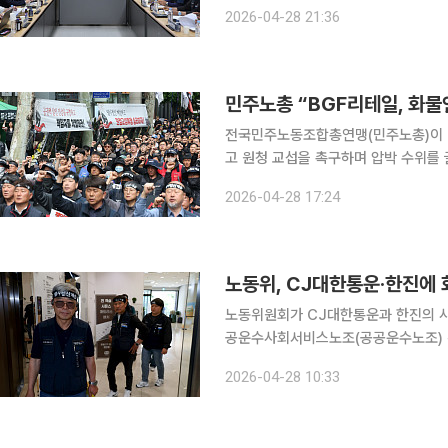
진주 고용노동부 진주지청을 방문해 화물연대와 BGF리테일의 물류 자회사 BG
2026-04-28 21:36
섭 현장을 찾았다. 이날 김 장관은 오후
민주노총 “BGF리테일, 화
전국민주노동조합총연맹(민주노총)이 C
고 원청 교섭을 촉구하며 압박 수위를 
러싼 갈등이 확산되는 양상이다. 민주노총은 28일 오후 2시부터 서울 강남구 대치동 BGF리테일 본
2026-04-28 17:24
사 앞에서 ‘CU BGF 규탄’ 결의대회
노동위, CJ대한통운·한진에 
노동위원회가 CJ대한통운과 한진의 
공운수사회서비스노조(공공운수노조) 
했다. 서울지방노동위원회는 27일 CJ대한통운과 한진에 대한 공공운수노조의 교섭요구 노조 확정
2026-04-28 10:33
공고 이의신청 사실 공고에 대한 시정