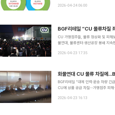
투법 적용 기준을 둘러싼 갈등은 불가
2026-04-24 06:00
가 분산될 경우 동일 현장에서 복수 노
CU 가맹점주들, 물류 정상화 및 피해
물연대, 물류센터·생산공장 봉쇄 지속편의점
공운수노조 화물연대 파업으로 편의점 
2026-04-23 17:35
BGF리테일이 가맹점주들에게 공식 사
BGF리테일 “대체 인력·운송 차량 긴
CU에 상품 공급 차질⋯가맹점주 피해
상” 민주노총 공공운수노조 화물연대 파업으로 편의점 CU 물류망이 마비되면서 점포 운영 차질이
2026-04-23 16:13
현실화되자, BGF리테일이 가맹점주들