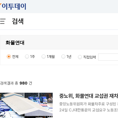
검색
전체
1주
1개월
1년
직접입력
검색결과 총
980
건
중노위, 화물연대 교섭권 재차
중앙노동위원회가 화물차주로 구성된 화물
24일 CJ대한통운의 교섭요구 노동조
연대 측 신청을 인용했다. 이번 사건