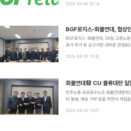
2026-05-06 20:16
다는 방침이다. 6일 유통업계에
BGF로지스-화물연대, 협상안
BGF로지스-화물연대, 30일 고용노
휴가 추가 등 요구사항 대부분 관철BG
적용”BGF리테일 “점주 피해 회복과 공급 정상화에 총력” CU 
2026-04-30 14:42
물연대의 갈등이 협상 타결로 일단락됐
민주노총 공공운수노조 화물연대본부(화
터 봉쇄, 배송 거부 등을 하면서 차질
29일 노동계와 유통업계에 따르면 양
2026-04-29 15:01
동부 중재 하에 조인식을 마친 뒤 물