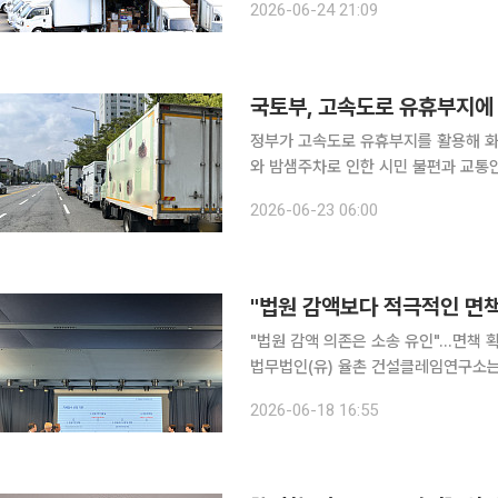
2026-06-24 21:09
했다. 이번 결정은 CJ대한통운이
정부가 고속도로 유휴부지를 활용해 화
와 밤샘주차로 인한 시민 불편과 교통안전 문제를 줄
에서 ‘민·관·공 협업형 화물차 공영차
2026-06-23 06:00
밝혔다. 이번 협약에는 국토부와 한
"법원 감액보다 적극적인 면책
"법원 감액 의존은 소송 유인"...면
법무법인(유) 율촌 건설클레임연구소는
'지체상금' 세미나를 열고 주요 법적 쟁점과 판결 동향
2026-06-18 16:55
납기를 지키지 못했을 때 채권자에게 