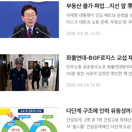
부동산·물가·파업…지선 앞 李
이재명 대통령이 인도·베트남 순방을 
리스크 대응과 노동 문제, 부동산 등 
고 민생 안정 흐름이 중요한 변수로 꼽
2026-04-26 15:55
에 집중할 것으로 보인
화물연대-BGF로지스 교섭 재
민주노총 공공운수노조 화물연대본부와 
30분 동안 서로의 입장만 확인한 채 
24일 오후 화물연대와 BGF로지스는
2026-04-24 19:59
다. BGF로지스는 CU를 운영하는 B
건설업계, 2명 중 1명 간접고용 형태
사 ‘올스톱’ 건설업계에선 다단계 도급 구조와 간접고용 비중이 높은 산업 특성을 고려할 때 노란봉