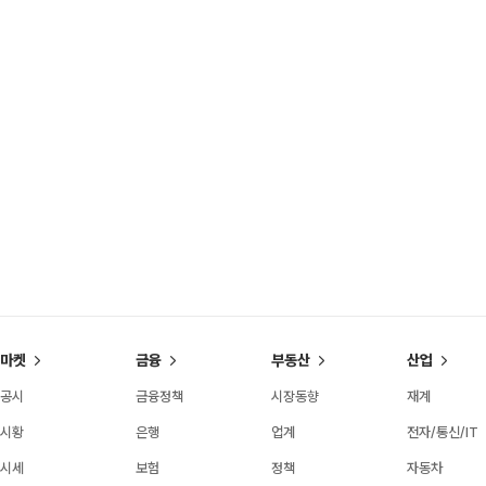
마켓
금융
부동산
산업
공시
금융정책
시장동향
재계
시황
은행
업계
전자/통신/IT
시세
보험
정책
자동차