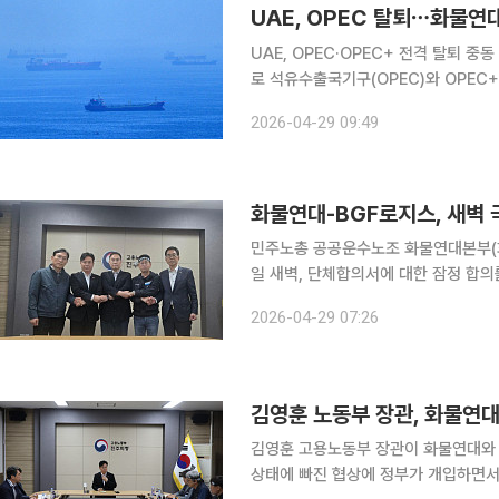
UAE, OPEC 탈퇴⋯화물연대
UAE, OPEC·OPEC+ 전격 탈퇴 중동 주요 산유국 중 하나인 아랍에미리트(UAE)가 다음 달 1일부
로 석유수출국기구(OPEC)와 OPEC+
하기로 했습니다. UAE 정부는 28일
2026-04-29 09:49
니다. UAE 정부는 "이번 결정은 UAE
화물연대-BGF로지스, 새벽 
민주노총 공공운수노조 화물연대본부(화
일 새벽, 단체합의서에 대한 잠정 합의
간의 긴장감이 극적으로 해소되는 모양새다. 화물연대 측에 따르면 양측은 이날 오전
2026-04-29 07:26
교섭 끝에 합의점을 찾았다. 이번 합
김영훈 노동부 장관, 화물연대
김영훈 고용노동부 장관이 화물연대와 B
상태에 빠진 협상에 정부가 개입하면서 해법 도출 여부