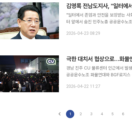
김영록 전남도지사, "일터에서
"일터에서 존엄과 안전을 보장받는 사회를 만들겠습니다." 김영
터 앞에서 숨진 민주노총 공공운수노
23일 이렇게 밝혔다. 김 지사는 애도문을 통해 "노동자의 권리를 지키기 위해 목소리를 높이던 현장
2026-04-23 08:29
극한 대치서 협상으로…화물연
경남 진주 CU 물류센터 인근에서 발
공공운수노조 화물연대와 BGF로지스 간 갈등
에 따르면 노조는 이날 오전 10시께
2026-04-22 11:27
한 가운데 교섭 상견례를 진행한 뒤 오
1
2
3
4
5
6