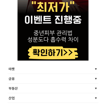
마켓
금융
부동산
산업