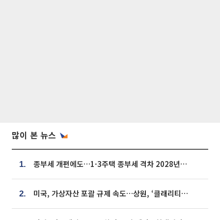
많이 본 뉴스
종부세 개편에도…1·3주택 종부세 격차 2028년부터 확대
1.
미국, 가상자산 포괄 규제 속도…상원, ‘클래리티법’ 9월 절차투표 추진
2.