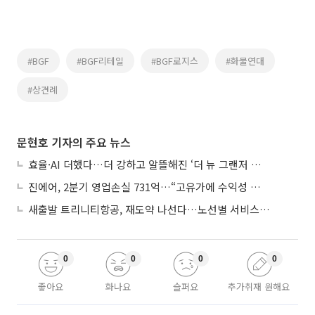
#BGF
#BGF리테일
#BGF로지스
#화물연대
#상견례
문현호 기자의 주요 뉴스
효율·AI 더했다…더 강하고 알뜰해진 ‘더 뉴 그랜저 하이브리드’
진에어, 2분기 영업손실 731억…“고유가에 수익성 악화”
새출발 트리니티항공, 재도약 나선다…노선별 서비스 차별화
0
0
0
0
좋아요
화나요
슬퍼요
추가취재 원해요