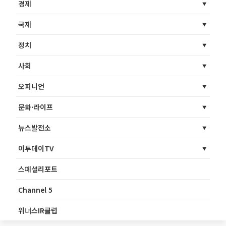
경제
국제
정치
사회
오피니언
문화·라이프
뉴스발전소
이투데이TV
스페셜리포트
Channel 5
위너스IR클럽