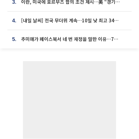
이란, 미국에 호르무즈 합의 조건 제시…美 “경기 아직 안 끝나” [종합]
3.
[내일 날씨] 전국 무더위 계속…10일 낮 최고 34도 육박
4.
추미애가 페이스북서 네 번 재정을 말한 이유…7700억 추경 열쇠는 도의회에
5.