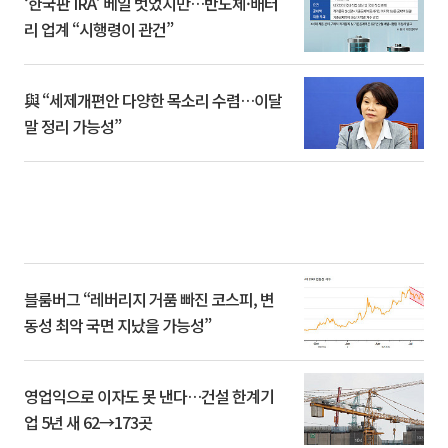
‘한국판 IRA’ 베일 벗었지만…반도체·배터
리 업계 “시행령이 관건”
與 “세제개편안 다양한 목소리 수렴…이달
말 정리 가능성”
블룸버그 “레버리지 거품 빠진 코스피, 변
동성 최악 국면 지났을 가능성”
영업익으로 이자도 못 낸다…건설 한계기
업 5년 새 62→173곳