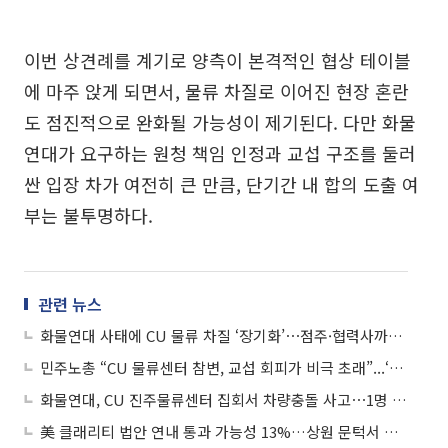
이번 상견례를 계기로 양측이 본격적인 협상 테이블
에 마주 앉게 되면서, 물류 차질로 이어진 현장 혼란
도 점진적으로 완화될 가능성이 제기된다. 다만 화물
연대가 요구하는 원청 책임 인정과 교섭 구조를 둘러
싼 입장 차가 여전히 큰 만큼, 단기간 내 합의 도출 여
부는 불투명하다.
관련 뉴스
화물연대 사태에 CU 물류 차질 ‘장기화’⋯점주·협력사까지 피해 ‘확산일로’
민주노총 “CU 물류센터 참변, 교섭 회피가 비극 초래”...‘총력 투쟁’ 예고
화물연대, CU 진주물류센터 집회서 차량충돌 사고⋯1명 사망·2명 부상
美 클래리티 법안 연내 통과 가능성 13%…상원 문턱서 제동