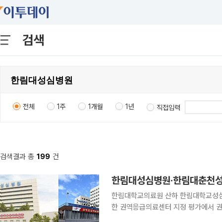
검색
전체
1주
1개월
1년
직접입력
검색결과 총
199
건
한림대성심병원·한림대춘천성
한림대학교의료원 산하 한림대학교성심
한 권역응급의료센터 지정 평가에서 권역응급의료센터로
두 병원은 2016년 권역응급의료센터로