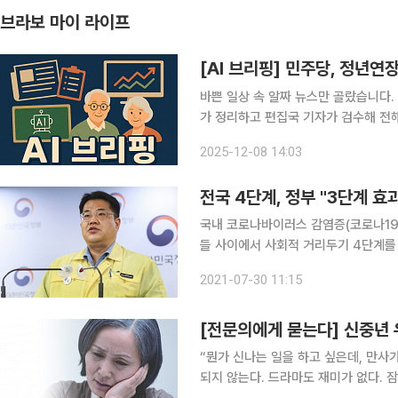
브라보 마이 라이프
[AI 브리핑] 민주당, 정년
바쁜 일상 속 알짜 뉴스만 골랐습니다. 
가 정리하고 편집국 기자가 검수해 전해드립니다. ◆민주당, 9일 정년연장 
추진 더불어민주당 정년연장특별위원회가
2025-12-08 14:03
종안을 도출할 계획이며, 올해 안 입법
전국 4단계, 정부 "3단계 
국내 코로나바이러스 감염증(코로나19)
들 사이에서 사회적 거리두기 4단계를
수도권의 ‘사회적 거리두기’ 3단계 효
2021-07-30 11:15
르다는 태도를 나타냈다
[전문의에게 묻는다] 신중년 
“뭔가 신나는 일을 하고 싶은데, 만사
되지 않는다. 드라마도 재미가 없다. 잠도 잘 못 이루고, 밥도 맛이 없다. 살아서 뭐하나 괜스레 이상