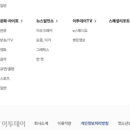
일반
문화·라이프
뉴스발전소
이투데이TV
스페셜리포트
관광
이슈크래커
e스튜디오
방송/TV
요즘, 이거
랭킹영상
영화
그래픽스
음악
한 컷
공연/출판
스포츠
일반
회사소개
이용약관
개인정보처리방침
청소년