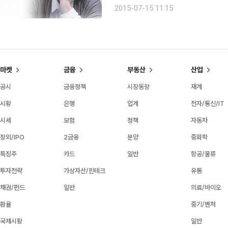
한 생각도 든다.” 나이 탓으로 돌리기엔 해결해야 할 숙제가 많은 우울증. 한림대성심병원 정신의학
2015-07-15 11:15
과 홍나
마켓
금융
부동산
산업
공시
금융정책
시장동향
재계
시황
은행
업계
전자/통신/IT
시세
보험
정책
자동차
장외/IPO
2금융
분양
중화학
특징주
카드
일반
항공/물류
투자전략
가상자산/핀테크
유통
채권/펀드
일반
의료/바이오
환율
중기/벤처
국제시황
일반