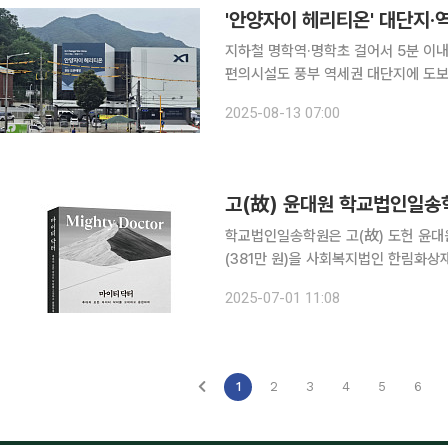
지하철 명학역·명학초 걸어서 5분 이내
편의시설도 풍부 역세권 대단지에 도보권 초·중·고교, 생활 인프라까지 어디 하나 빠지는 게 없다.
GS건설이 경기도 안양시 만안구에 공급
2025-08-13 07:00
고(故) 윤대원 학교법인일송학
학교법인일송학원은 고(故) 도헌 윤대원
(381만 원)을 사회복지법인 한림화상
치료에 어려움을 겪는 환자들의 치료비, 재활, 심리
2025-07-01 11:08
도헌이 추구한 의료의 공공적 역할을 
1
2
3
4
5
6