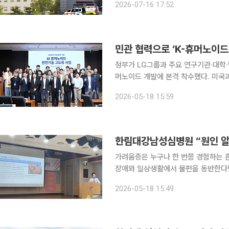
2026-07-16 17:52
민관 협력으로 ‘K-휴머노이드
정부가 LG그룹과 주요 연구기관·대학·병
머노이드 개발에 본격 착수했다. 미국과
리·로봇 제조 역량을 결집한 것이다. 18일 과기정통부는 한국과학기술연구원(KIST)에서 ‘민관협력
2026-05-18 15:59
기반 AI 휴머노이드 원천기술 고도화 
한림대강남성심병원 “원인 알
가려움증은 누구나 한 번쯤 경험하는 
장애와 일상생활에서 불편을 동반한다면
아니라 간·신장·갑상선질환, 신경계 질
2026-05-18 15:49
일 가능성이 있어서다.