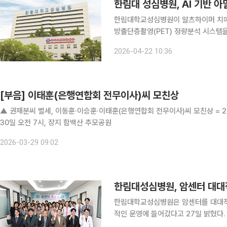
한림대 성심병원, AI 기반 아
한림대학교성심병원이 알츠하이머 치매의
방출단층촬영(PET) 정량분석 시스템을 구축
치매의 가장 흔한 원인 질환으로, 기
2026-04-22 10:36
질환이다. 환자 뇌에 베타 아밀로이드(a
[부음] 이태훈(은행연합회 전무이사)씨 모친상
▲ 권재분씨 별세, 이동훈·이승훈·이태훈(은행연합회 전무이사)씨 모친상 = 28
30일 오전 7시, 장지 함백산 추모공원
2026-03-29 09:02
한림대성심병원, 암센터 대대
한림대학교성심병원은 암센터를 대대적
적인 운영에 들어갔다고 27일 밝혔다. 이번 암센터 확충은 진료과 간 협업 구조를 강화하기 위해 
뤄졌다. 또 암종별 맞춤 치료 역량과 