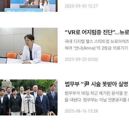
랫폼 기술을 활용한 다수의 파이프라인을 개발 중이다. 30일 모더
2025-09-30 12:27
엠베서더 호텔에서 ‘코로나19, 고위험
국내 디지털 헬스 스타트업 뉴로이어즈
웨어 ‘안나(Anna)’의 2등급 의료기
히 기술적 성과를 넘어 보험 수가 체계
2025-09-23 05:00
라질 전망이다. 홍성광 뉴로이
법무부 “尹 시술 못받아 실명
법무부가 16일 최근 제기된 윤석열 전
을 내놨다. 법무부는 이날 언론공지를 통해 최근 일부 언론의 “윤 전 대통령 실명 위험 상태인데, 수
갑 채우고 진료받았다”는 보도에 대해
2025-08-16 13:28
소 후 신입자 건강검진을 실시해 건강