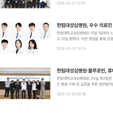
2026-03-27 10:47
위해 추진됐다. 종양·혈액내과를 중심
한림대학교성심병원은 이달 1일부터 신
고 12일 밝혔다. 이번 영입을 통해 감
역량을 확대하고 중증·만성 질환에 대한 통합 
2026-03-12 10:10
교수는 서울대학교 의과대학을 졸업하
한림대성심병원·블루로빈, 휴
한림대학교성심병원은 24일 제2별관 
트 병원 구축 및 실증을 위한 업무협약(MOU)’을
성심병원 김형수 병원장, 이승대 행정
2026-02-25 08:58
부센터장 등 병원 관계자와 블루로빈 