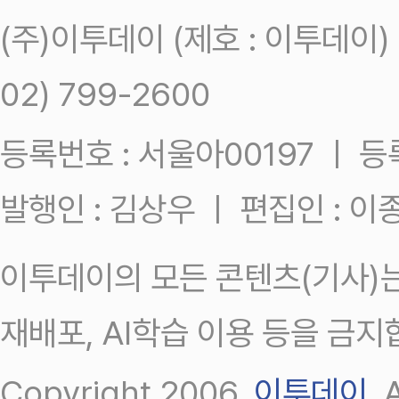
(주)이투데이 (제호 : 이투데이
02) 799-2600
등록번호 : 서울아00197 ㅣ 등록일
발행인 : 김상우 ㅣ 편집인 : 
이투데이의 모든 콘텐츠(기사)는
재배포, AI학습 이용 등을 금지
Copyright 2006.
이투데이
.