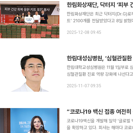
한림화상재단, 닥터지 ‘피부 건
한림화상재단은 최근 닥터지(Dr.G)로
트’ 2100개를 전달받았다고 8일 밝혔다. 한림대학교한강성심병원 도헌연구센터에서 열린
에 허준 한림화상재단 이사장과 최종길
2025-12-08 09:45
명이 참석했다. 닥터지 임직원들은 병
한림대성심병원, ‘심혈관질환 
한림대학교성심병원은 11월 1일부로 
심혈관질환 진료 역량 강화에 나선다고 7일 밝혔다. 이 교수는 협심증과
질환을 포함해 말초혈관, 대동맥질환, 
2025-11-07 09:35
심혈관질환을 전문 진료한다. 특히 
“코로나19 백신 접종 여전히
코로나19백신을 개발해 일약 ‘글로벌
을 확장하고 있다. 회사는 해마다 코로