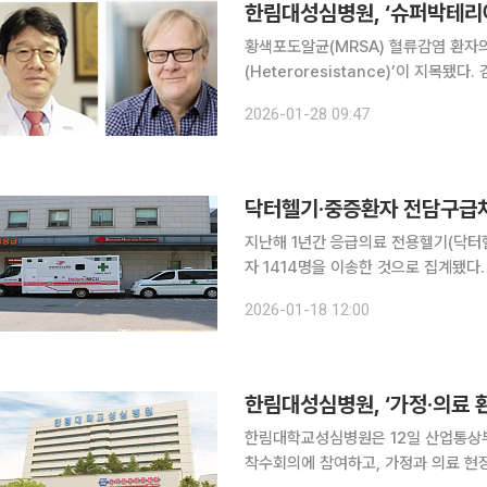
한림대성심병원, ‘슈퍼박테리아
황색포도알균(MRSA) 혈류감염 환자
(Heteroresistance)’이 지목됐다. 김용균 한림대학교성심병원 감염내과 교수와 김양수 서울아산
병원 감염내과 교수 연구팀은 메티실린 
2026-01-28 09:47
표준 항생제 치료가 실패하는 구체적인
닥터헬기·중증환자 전담구급차
지난해 1년간 응급의료 전용헬기(닥터
자 1414명을 이송한 것으로 집계됐다. 18일 보건복지부에 따르면, 지난해 한 해 닥더헬기로 중증
상환자 등 1075명, 중증환자 전담구
2026-01-18 12:00
환 등 중증 응급질환은 시간이 지날수
한림대성심병원, ‘가정·의료 
한림대학교성심병원은 12일 산업통상부
착수회의에 참여하고, 가정과 의료 현